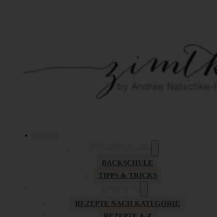
HOME
GRUNDLAGEN
BACKSCHULE
TIPPS & TRICKS
REZEPTE
REZEPTE NACH KATEGORIE
REZEPTE A-Z