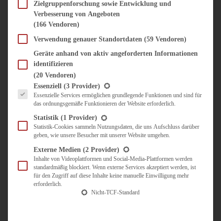
SÜSS & HERZHAFT
Zielgruppenforschung sowie Entwicklung und
Verbesserung von Angeboten
BROTAUFSTRICH
(166 Vendoren)
BRUNCH & FRÜHSTÜCK
DIPS, SAUCEN, CHUTNEYS
Verwendung genauer Standortdaten
(59 Vendoren)
KINDER-LIEBLINGSESSEN
Geräte anhand von aktiv angeforderten Informationen
KÜCHENGESCHENKE
identifizieren
OMAS REZEPTE
(20 Vendoren)
TARTES UND PIES
Es folgt eine Liste der Service-Gruppen, für die eine Einwilligung erteilt werden kann.
Essenziell
(3 Provider)
Essenzielle Services ermöglichen grundlegende Funktionen und sind für
UNTERWEGS
das ordnungsgemäße Funktionieren der Website erforderlich.
REISETIPPS
Statistik
(1 Provider)
KULINARISCH UNTERWEGS
Statistik-Cookies sammeln Nutzungsdaten, die uns Aufschluss darüber
geben, wie unsere Besucher mit unserer Website umgehen.
ÜBER MICH
ZUSAMMENARBEIT
Externe Medien
(2 Provider)
Inhalte von Videoplattformen und Social-Media-Plattformen werden
standardmäßig blockiert. Wenn externe Services akzeptiert werden, ist
für den Zugriff auf diese Inhalte keine manuelle Einwilligung mehr
erforderlich.
Nicht-TCF-Standard
Suche