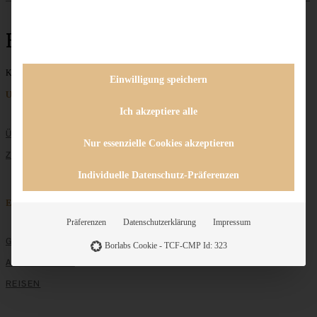
Birnenkuchen
Keine Beiträge gefunden
Einwilligung speichern
Unternehmen
Ich akzeptiere alle
ÜBER MICH
Nur essenzielle Cookies akzeptieren
ZUSAMMENARBEIT
Individuelle Datenschutz-Präferenzen
Entdecken
Präferenzen
Datenschutzerklärung
Impressum
GRUNDLAGEN
Borlabs Cookie - TCF-CMP Id: 323
ALLE REZEPTE
REISEN