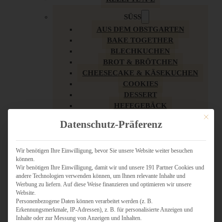
SÜSS
AUS DEM OBSTGARTEN
BAKE TOGETHER
BLECHKUCHEN
BROT & BRÖTCHEN
CHEESECAKE & KÄSEKUCHEN
COOKIES
DESSERT
HEFEGEBÄCK
KLASSIKER
Mit dies
Datenschutz-Präferenz
KUCHEN
LOW CARB & GESÜNDER
MY AMERICAN BAKERY
Wir benötigen Ihre Einwilligung, bevor Sie unsere Website weiter besuchen
können.
REZEPTE ZU OSTERN
Wir benötigen Ihre Einwilligung, damit wir und unsere 191 Partner Cookies und
SCHOKOLADIGES
andere Technologien verwenden können, um Ihnen relevante Inhalte und
SÜSSES HAUPTGERICHT
Werbung zu liefern. Auf diese Weise finanzieren und optimieren wir unsere
SÜSSES KLEINGEBÄCK
Website.
Personenbezogene Daten können verarbeitet werden (z. B.
TÖRTCHEN
Erkennungsmerkmale, IP-Adressen), z. B. für personalisierte Anzeigen und
VEGAN SÜSS
Inhalte oder zur Messung von Anzeigen und Inhalten.