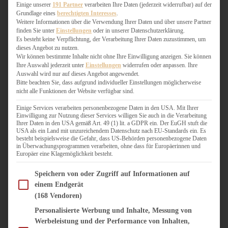
WEIHNACHTSBÄCKEREI
Einige unserer
191 Partner
verarbeiten Ihre Daten (jederzeit widerrufbar) auf der
Grundlage eines
berechtigten Interesses
.
ZIMTLIEBE
Weitere Informationen über die Verwendung Ihrer Daten und über unsere Partner
finden Sie unter
Einstellungen
oder in unserer Datenschutzerklärung.
HERZHAFT
Es besteht keine Verpflichtung, der Verarbeitung Ihrer Daten zuzustimmen, um
dieses Angebot zu nutzen.
BEILAGEN & GEMÜSE
Wir können bestimmte Inhalte nicht ohne Ihre Einwilligung anzeigen. Sie können
BURGER & SANDWICHES
Ihre Auswahl jederzeit unter
Einstellungen
widerrufen oder anpassen. Ihre
FIX AUF DEM TISCH
Auswahl wird nur auf dieses Angebot angewendet.
Bitte beachten Sie, dass aufgrund individueller Einstellungen möglicherweise
FLEISCH & FISCH
nicht alle Funktionen der Website verfügbar sind.
GRILLEN / BARBECUE
HERZHAFTES BACKEN
Einige Services verarbeiten personenbezogene Daten in den USA. Mit Ihrer
Einwilligung zur Nutzung dieser Services willigen Sie auch in die Verarbeitung
ONE-POT-GERICHTE
Ihrer Daten in den USA gemäß Art. 49 (1) lit. a GDPR ein. Der EuGH stuft die
PASTA & NUDELGERICHTE
USA als ein Land mit unzureichendem Datenschutz nach EU-Standards ein. Es
besteht beispielsweise die Gefahr, dass US-Behörden personenbezogene Daten
PIZZA, TARTES & QUICHES
in Überwachungsprogrammen verarbeiten, ohne dass für Europäerinnen und
REIS & RISOTTO
Europäer eine Klagemöglichkeit besteht.
SALATE & SNACKS
Im Folgenden finden Sie eine Liste der Zwecke des IAB Transparency and Consent Fram
SUPPENKASPEREIEN
Speichern von oder Zugriff auf Informationen auf
einem Endgerät
VEGAN HERZHAFT
(168 Vendoren)
VEGETARISCHES
VORSPEISEN
Personalisierte Werbung und Inhalte, Messung von
Werbeleistung und der Performance von Inhalten,