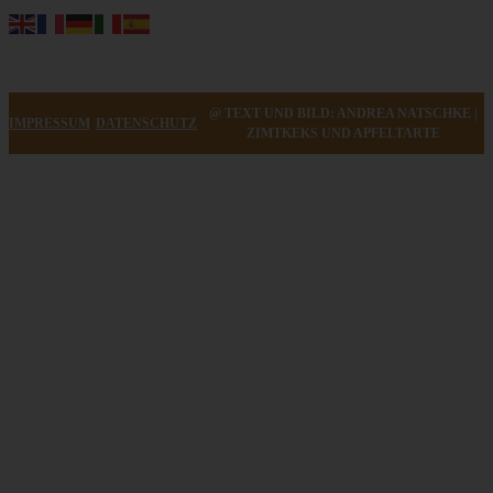
@ TEXT UND BILD: ANDREA NATSCHKE |
IMPRESSUM
DATENSCHUTZ
ZIMTKEKS UND APFELTARTE