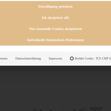
 CHUTNEYS
INGSESSEN
Einwilligung speichern
HENKE
E
Ich akzeptiere alle
ES
Nur essenzielle Cookies akzeptieren
Individuelle Datenschutz-Präferenzen
WEGS
renzen
Datenschutzerklärung
Impressum
Borlabs Cookie - TCF-CMP Id
Suche
Beliebt