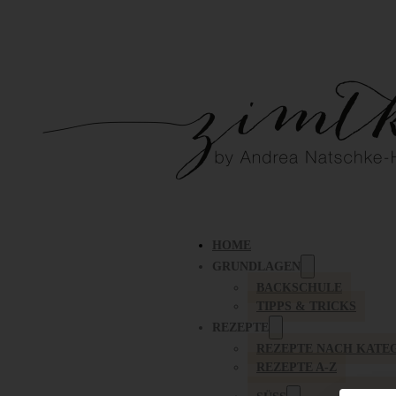
HOME
GRUNDLAGEN
BACKSCHULE
TIPPS & TRICKS
REZEPTE
REZEPTE NACH KATE
REZEPTE A-Z