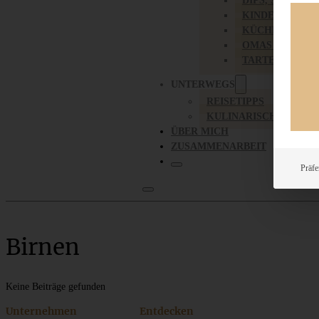
DIPS, SAUCEN,
KINDER-LIEBL
KÜCHENGESC
OMAS REZEPT
TARTES UND PI
UNTERWEGS
REISETIPPS
KULINARISCH UNTER
ÜBER MICH
ZUSAMMENARBEIT
Präfe
Birnen
Keine Beiträge gefunden
Unternehmen
Entdecken