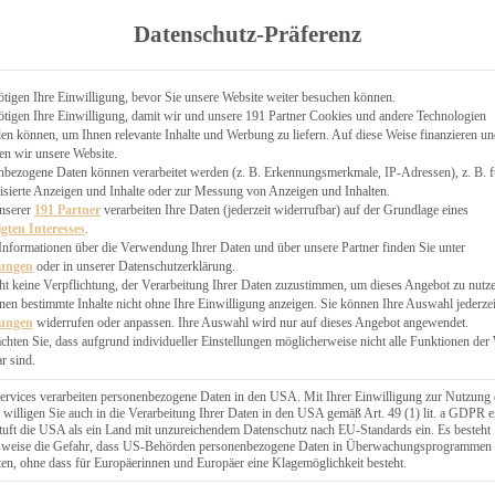
TGARTEN
Datenschutz-Präferenz
ER
N
CHEN
tigen Ihre Einwilligung, bevor Sie unsere Website weiter besuchen können.
tigen Ihre Einwilligung, damit wir und unsere 191 Partner Cookies und andere Technologien
& KÄSEKUCHEN
n können, um Ihnen relevante Inhalte und Werbung zu liefern. Auf diese Weise finanzieren u
en wir unsere Website.
nbezogene Daten können verarbeitet werden (z. B. Erkennungsmerkmale, IP-Adressen), z. B. f
isierte Anzeigen und Inhalte oder zur Messung von Anzeigen und Inhalten.
unserer
191 Partner
verarbeiten Ihre Daten (jederzeit widerrufbar) auf der Grundlage eines
igten Interesses
.
Informationen über die Verwendung Ihrer Daten und über unsere Partner finden Sie unter
GESÜNDER
lungen
oder in unserer Datenschutzerklärung.
 BAKERY
ht keine Verpflichtung, der Verarbeitung Ihrer Daten zuzustimmen, um dieses Angebot zu nutz
en bestimmte Inhalte nicht ohne Ihre Einwilligung anzeigen. Sie können Ihre Auswahl jederzei
STERN
lungen
widerrufen oder anpassen. Ihre Auswahl wird nur auf dieses Angebot angewendet.
ES
achten Sie, dass aufgrund individueller Einstellungen möglicherweise nicht alle Funktionen der
GERICHT
r sind.
EBÄCK
ervices verarbeiten personenbezogene Daten in den USA. Mit Ihrer Einwilligung zur Nutzung 
 willigen Sie auch in die Verarbeitung Ihrer Daten in den USA gemäß Art. 49 (1) lit. a GDPR e
uft die USA als ein Land mit unzureichendem Datenschutz nach EU-Standards ein. Es besteht
ÄCKEREI
lsweise die Gefahr, dass US-Behörden personenbezogene Daten in Überwachungsprogrammen
ten, ohne dass für Europäerinnen und Europäer eine Klagemöglichkeit besteht.