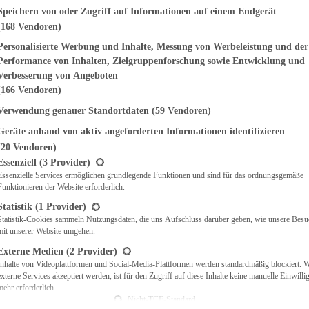
genden finden Sie eine Liste der Zwecke des IAB Transparency and Consent Fr
Speichern von oder Zugriff auf Informationen auf einem Endgerät
(168 Vendoren)
EMÜSE
NDWICHES
Personalisierte Werbung und Inhalte, Messung von Werbeleistung und der
ISCH
Performance von Inhalten, Zielgruppenforschung sowie Entwicklung und
CH
Verbesserung von Angeboten
RBECUE
(166 Vendoren)
BACKEN
Verwendung genauer Standortdaten
(59 Vendoren)
CHTE
Geräte anhand von aktiv angeforderten Informationen identifizieren
LGERICHTE
 & QUICHES
(20 Vendoren)
t eine Liste der Service-Gruppen, für die eine Einwilligung erteilt werden ka
O
Essenziell
(3 Provider)
Essenzielle Services ermöglichen grundlegende Funktionen und sind für das ordnungsgemäße
CKS
Funktionieren der Website erforderlich.
REIEN
AFT
Statistik
(1 Provider)
ES
Statistik-Cookies sammeln Nutzungsdaten, die uns Aufschluss darüber geben, wie unsere Besu
mit unserer Website umgehen.
Externe Medien
(2 Provider)
Inhalte von Videoplattformen und Social-Media-Plattformen werden standardmäßig blockiert. 
externe Services akzeptiert werden, ist für den Zugriff auf diese Inhalte keine manuelle Einwill
CH
mehr erforderlich.
ÜHSTÜCK
Nicht-TCF-Standard