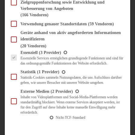
SÜSS & HERZHAFT
Zielgruppenforschung sowie Entwicklung und
Verbesserung von Angeboten
BROTAUFSTRICH
(166 Vendoren)
BRUNCH & FRÜHSTÜCK
DIPS, SAUCEN, CHUTNEYS
Verwendung genauer Standortdaten
(59 Vendoren)
KINDER-LIEBLINGSESSEN
Geräte anhand von aktiv angeforderten Informationen
KÜCHENGESCHENKE
identifizieren
OMAS REZEPTE
(20 Vendoren)
TARTES UND PIES
Es folgt eine Liste der Service-Gruppen, für die eine Einwilligung erteilt werden kann.
Essenziell
(3 Provider)
Essenzielle Services ermöglichen grundlegende Funktionen und sind für
UNTERWEGS
das ordnungsgemäße Funktionieren der Website erforderlich.
REISETIPPS
Statistik
(1 Provider)
KULINARISCH UNTERWEGS
Statistik-Cookies sammeln Nutzungsdaten, die uns Aufschluss darüber
geben, wie unsere Besucher mit unserer Website umgehen.
ÜBER MICH
ZUSAMMENARBEIT
Externe Medien
(2 Provider)
Inhalte von Videoplattformen und Social-Media-Plattformen werden
standardmäßig blockiert. Wenn externe Services akzeptiert werden, ist
für den Zugriff auf diese Inhalte keine manuelle Einwilligung mehr
erforderlich.
Nicht-TCF-Standard
Suche