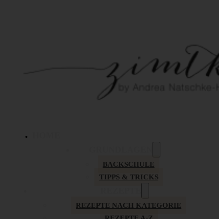
HOME
GRUNDLAGEN
BACKSCHULE
TIPPS & TRICKS
REZEPTE
REZEPTE NACH KATEGORIE
REZEPTE A-Z