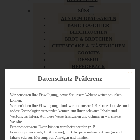
SÜSS
AUS DEM OBSTGARTEN
BAKE TOGETHER
BLECHKUCHEN
BROT & BRÖTCHEN
CHEESECAKE & KÄSEKUCHEN
COOKIES
DESSERT
HEFEGEBÄCK
KLASSIKER
Mit dies
Datenschutz-Präferenz
KUCHEN
LOW CARB & GESÜNDER
MY AMERICAN BAKERY
Wir benötigen Ihre Einwilligung, bevor Sie unsere Website weiter besuchen
können.
REZEPTE ZU OSTERN
Wir benötigen Ihre Einwilligung, damit wir und unsere 191 Partner Cookies und
SCHOKOLADIGES
andere Technologien verwenden können, um Ihnen relevante Inhalte und
SÜSSES HAUPTGERICHT
Werbung zu liefern. Auf diese Weise finanzieren und optimieren wir unsere
SÜSSES KLEINGEBÄCK
Website.
Personenbezogene Daten können verarbeitet werden (z. B.
TÖRTCHEN
Erkennungsmerkmale, IP-Adressen), z. B. für personalisierte Anzeigen und
VEGAN SÜSS
Inhalte oder zur Messung von Anzeigen und Inhalten.