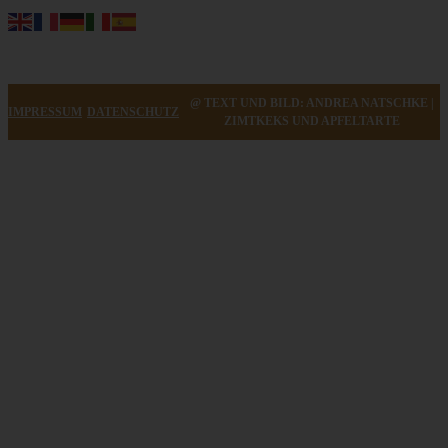
@ TEXT UND BILD: ANDREA NATSCHKE |
IMPRESSUM
DATENSCHUTZ
ZIMTKEKS UND APFELTARTE