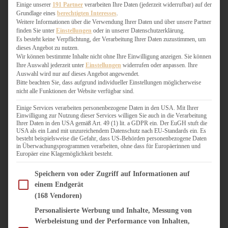
WEIHNACHTSBÄCKEREI
Einige unserer
191 Partner
verarbeiten Ihre Daten (jederzeit widerrufbar) auf der
Grundlage eines
berechtigten Interesses
.
ZIMTLIEBE
Weitere Informationen über die Verwendung Ihrer Daten und über unsere Partner
finden Sie unter
Einstellungen
oder in unserer Datenschutzerklärung.
HERZHAFT
Es besteht keine Verpflichtung, der Verarbeitung Ihrer Daten zuzustimmen, um
dieses Angebot zu nutzen.
BEILAGEN & GEMÜSE
Wir können bestimmte Inhalte nicht ohne Ihre Einwilligung anzeigen. Sie können
BURGER & SANDWICHES
Ihre Auswahl jederzeit unter
Einstellungen
widerrufen oder anpassen. Ihre
FIX AUF DEM TISCH
Auswahl wird nur auf dieses Angebot angewendet.
Bitte beachten Sie, dass aufgrund individueller Einstellungen möglicherweise
FLEISCH & FISCH
nicht alle Funktionen der Website verfügbar sind.
GRILLEN / BARBECUE
HERZHAFTES BACKEN
Einige Services verarbeiten personenbezogene Daten in den USA. Mit Ihrer
Einwilligung zur Nutzung dieser Services willigen Sie auch in die Verarbeitung
ONE-POT-GERICHTE
Ihrer Daten in den USA gemäß Art. 49 (1) lit. a GDPR ein. Der EuGH stuft die
PASTA & NUDELGERICHTE
USA als ein Land mit unzureichendem Datenschutz nach EU-Standards ein. Es
besteht beispielsweise die Gefahr, dass US-Behörden personenbezogene Daten
PIZZA, TARTES & QUICHES
in Überwachungsprogrammen verarbeiten, ohne dass für Europäerinnen und
REIS & RISOTTO
Europäer eine Klagemöglichkeit besteht.
SALATE & SNACKS
Im Folgenden finden Sie eine Liste der Zwecke des IAB Transparency and Consent Fram
SUPPENKASPEREIEN
Speichern von oder Zugriff auf Informationen auf
einem Endgerät
VEGAN HERZHAFT
(168 Vendoren)
VEGETARISCHES
VORSPEISEN
Personalisierte Werbung und Inhalte, Messung von
Werbeleistung und der Performance von Inhalten,