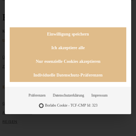
Bethmännchen
Keine Beiträge gefunden
Einwilligung speichern
Unternehmen
Ich akzeptiere alle
ÜBER MICH
Nur essenzielle Cookies akzeptieren
ZUSAMMENARBEIT
Individuelle Datenschutz-Präferenzen
Entdecken
Präferenzen
Datenschutzerklärung
Impressum
GRUNDLAGEN
Borlabs Cookie - TCF-CMP Id: 323
ALLE REZEPTE
REISEN