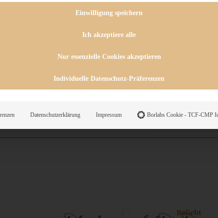
 CHUTNEYS
INGSESSEN
Einwilligung speichern
HENKE
E
Ich akzeptiere alle
ES
Nur essenzielle Cookies akzeptieren
Individuelle Datenschutz-Präferenzen
WEGS
renzen
Datenschutzerklärung
Impressum
Borlabs Cookie - TCF-CMP Id
Suche
Beliebt