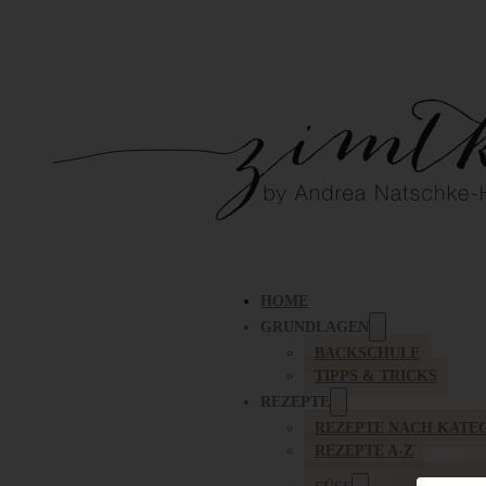
HOME
GRUNDLAGEN
BACKSCHULE
TIPPS & TRICKS
REZEPTE
REZEPTE NACH KATE
REZEPTE A-Z