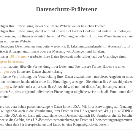
TGARTEN
Datenschutz-Präferenz
ER
N
CHEN
tigen Ihre Einwilligung, bevor Sie unsere Website weiter besuchen können.
tigen Ihre Einwilligung, damit wir und unsere 191 Partner Cookies und andere Technologien
& KÄSEKUCHEN
n können, um Ihnen relevante Inhalte und Werbung zu liefern. Auf diese Weise finanzieren u
en wir unsere Website.
nbezogene Daten können verarbeitet werden (z. B. Erkennungsmerkmale, IP-Adressen), z. B. f
isierte Anzeigen und Inhalte oder zur Messung von Anzeigen und Inhalten.
unserer
191 Partner
verarbeiten Ihre Daten (jederzeit widerrufbar) auf der Grundlage eines
igten Interesses
.
Informationen über die Verwendung Ihrer Daten und über unsere Partner finden Sie unter
GESÜNDER
lungen
oder in unserer Datenschutzerklärung.
 BAKERY
ht keine Verpflichtung, der Verarbeitung Ihrer Daten zuzustimmen, um dieses Angebot zu nutz
en bestimmte Inhalte nicht ohne Ihre Einwilligung anzeigen. Sie können Ihre Auswahl jederzei
STERN
lungen
widerrufen oder anpassen. Ihre Auswahl wird nur auf dieses Angebot angewendet.
ES
achten Sie, dass aufgrund individueller Einstellungen möglicherweise nicht alle Funktionen der
GERICHT
r sind.
EBÄCK
ervices verarbeiten personenbezogene Daten in den USA. Mit Ihrer Einwilligung zur Nutzung 
 willigen Sie auch in die Verarbeitung Ihrer Daten in den USA gemäß Art. 49 (1) lit. a GDPR e
uft die USA als ein Land mit unzureichendem Datenschutz nach EU-Standards ein. Es besteht
ÄCKEREI
lsweise die Gefahr, dass US-Behörden personenbezogene Daten in Überwachungsprogrammen
ten, ohne dass für Europäerinnen und Europäer eine Klagemöglichkeit besteht.