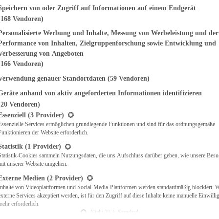
genden finden Sie eine Liste der Zwecke des IAB Transparency and Consent Fr
Speichern von oder Zugriff auf Informationen auf einem Endgerät
(168 Vendoren)
EMÜSE
NDWICHES
Personalisierte Werbung und Inhalte, Messung von Werbeleistung und der
ISCH
Performance von Inhalten, Zielgruppenforschung sowie Entwicklung und
CH
Verbesserung von Angeboten
RBECUE
(166 Vendoren)
BACKEN
Verwendung genauer Standortdaten
(59 Vendoren)
CHTE
Geräte anhand von aktiv angeforderten Informationen identifizieren
LGERICHTE
 & QUICHES
(20 Vendoren)
t eine Liste der Service-Gruppen, für die eine Einwilligung erteilt werden ka
O
Essenziell
(3 Provider)
Essenzielle Services ermöglichen grundlegende Funktionen und sind für das ordnungsgemäße
CKS
Funktionieren der Website erforderlich.
REIEN
AFT
Statistik
(1 Provider)
ES
Statistik-Cookies sammeln Nutzungsdaten, die uns Aufschluss darüber geben, wie unsere Besu
mit unserer Website umgehen.
Externe Medien
(2 Provider)
Inhalte von Videoplattformen und Social-Media-Plattformen werden standardmäßig blockiert. 
externe Services akzeptiert werden, ist für den Zugriff auf diese Inhalte keine manuelle Einwill
CH
mehr erforderlich.
ÜHSTÜCK
Nicht-TCF-Standard