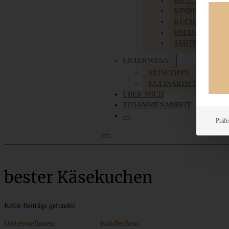
DIPS, SAUCEN,
KINDER-LIEBL
KÜCHENGESC
OMAS REZEPT
TARTES UND PI
UNTERWEGS
REISETIPPS
KULINARISCH UNTER
ÜBER MICH
ZUSAMMENARBEIT
Präfe
bester Käsekuchen
Keine Beiträge gefunden
Unternehmen
Entdecken