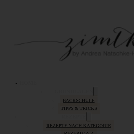
HOME
GRUNDLAGEN
BACKSCHULE
TIPPS & TRICKS
REZEPTE
REZEPTE NACH KATEGORIE
REZEPTE A-Z