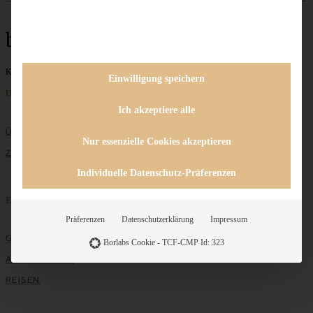
bester Apfelkuchen
Keine Beiträge gefunden
Einwilligung speichern
Unternehmen
Ich akzeptiere alle
ÜBER MICH
Nur essenzielle Cookies akzeptieren
ZUSAMMENARBEIT
Individuelle Datenschutz-Präferenzen
Entdecken
Präferenzen
Datenschutzerklärung
Impressum
GRUNDLAGEN
Borlabs Cookie - TCF-CMP Id: 323
ALLE REZEPTE
REISEN