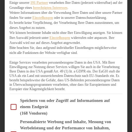
WEIHNACHTSBÄCKEREI
Einige unserer
191 Partner
verarbeiten Ihre Daten (jederzeit widerrufbar) auf der
Grundlage eines
berechtigten Interesses
.
ZIMTLIEBE
Weitere Informationen über die Verwendung Ihrer Daten und über unsere Partner
finden Sie unter
Einstellungen
oder in unserer Datenschutzerklärung.
HERZHAFT
Es besteht keine Verpflichtung, der Verarbeitung Ihrer Daten zuzustimmen, um
dieses Angebot zu nutzen.
BEILAGEN & GEMÜSE
Wir können bestimmte Inhalte nicht ohne Ihre Einwilligung anzeigen. Sie können
BURGER & SANDWICHES
Ihre Auswahl jederzeit unter
Einstellungen
widerrufen oder anpassen. Ihre
FIX AUF DEM TISCH
Auswahl wird nur auf dieses Angebot angewendet.
Bitte beachten Sie, dass aufgrund individueller Einstellungen möglicherweise
FLEISCH & FISCH
nicht alle Funktionen der Website verfügbar sind.
GRILLEN / BARBECUE
HERZHAFTES BACKEN
Einige Services verarbeiten personenbezogene Daten in den USA. Mit Ihrer
Einwilligung zur Nutzung dieser Services willigen Sie auch in die Verarbeitung
ONE-POT-GERICHTE
Ihrer Daten in den USA gemäß Art. 49 (1) lit. a GDPR ein. Der EuGH stuft die
PASTA & NUDELGERICHTE
USA als ein Land mit unzureichendem Datenschutz nach EU-Standards ein. Es
besteht beispielsweise die Gefahr, dass US-Behörden personenbezogene Daten
PIZZA, TARTES & QUICHES
in Überwachungsprogrammen verarbeiten, ohne dass für Europäerinnen und
REIS & RISOTTO
Europäer eine Klagemöglichkeit besteht.
SALATE & SNACKS
Im Folgenden finden Sie eine Liste der Zwecke des IAB Transparency and Consent Fram
SUPPENKASPEREIEN
Speichern von oder Zugriff auf Informationen auf
einem Endgerät
VEGAN HERZHAFT
(168 Vendoren)
VEGETARISCHES
VORSPEISEN
Personalisierte Werbung und Inhalte, Messung von
Werbeleistung und der Performance von Inhalten,