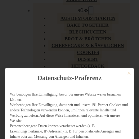
SÜSS
AUS DEM OBSTGARTEN
BAKE TOGETHER
BLECHKUCHEN
BROT & BRÖTCHEN
CHEESECAKE & KÄSEKUCHEN
COOKIES
DESSERT
HEFEGEBÄCK
KLASSIKER
Mit dies
Datenschutz-Präferenz
KUCHEN
LOW CARB & GESÜNDER
MY AMERICAN BAKERY
Wir benötigen Ihre Einwilligung, bevor Sie unsere Website weiter besuchen
können.
REZEPTE ZU OSTERN
Wir benötigen Ihre Einwilligung, damit wir und unsere 191 Partner Cookies und
SCHOKOLADIGES
andere Technologien verwenden können, um Ihnen relevante Inhalte und
SÜSSES HAUPTGERICHT
Werbung zu liefern. Auf diese Weise finanzieren und optimieren wir unsere
SÜSSES KLEINGEBÄCK
Website.
Personenbezogene Daten können verarbeitet werden (z. B.
TÖRTCHEN
Erkennungsmerkmale, IP-Adressen), z. B. für personalisierte Anzeigen und
VEGAN SÜSS
Inhalte oder zur Messung von Anzeigen und Inhalten.