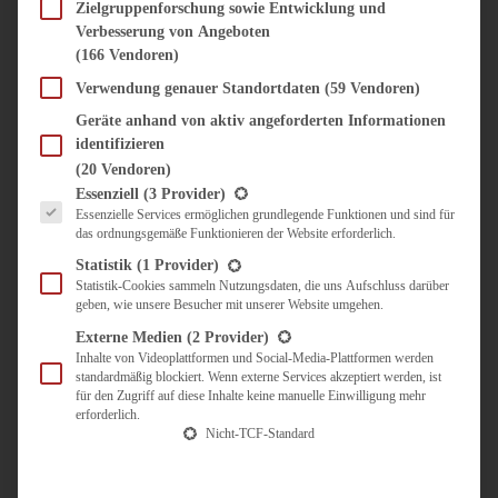
SÜSS & HERZHAFT
Zielgruppenforschung sowie Entwicklung und
Verbesserung von Angeboten
BROTAUFSTRICH
(166 Vendoren)
BRUNCH & FRÜHSTÜCK
DIPS, SAUCEN, CHUTNEYS
Verwendung genauer Standortdaten
(59 Vendoren)
KINDER-LIEBLINGSESSEN
Geräte anhand von aktiv angeforderten Informationen
KÜCHENGESCHENKE
identifizieren
OMAS REZEPTE
(20 Vendoren)
TARTES UND PIES
Es folgt eine Liste der Service-Gruppen, für die eine Einwilligung erteilt werden kann.
Essenziell
(3 Provider)
Essenzielle Services ermöglichen grundlegende Funktionen und sind für
UNTERWEGS
das ordnungsgemäße Funktionieren der Website erforderlich.
REISETIPPS
Statistik
(1 Provider)
KULINARISCH UNTERWEGS
Statistik-Cookies sammeln Nutzungsdaten, die uns Aufschluss darüber
geben, wie unsere Besucher mit unserer Website umgehen.
ÜBER MICH
ZUSAMMENARBEIT
Externe Medien
(2 Provider)
Inhalte von Videoplattformen und Social-Media-Plattformen werden
standardmäßig blockiert. Wenn externe Services akzeptiert werden, ist
für den Zugriff auf diese Inhalte keine manuelle Einwilligung mehr
erforderlich.
Nicht-TCF-Standard
Suche