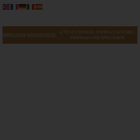
@ TEXT UND BILD: ANDREA NATSCHKE |
IMPRESSUM
DATENSCHUTZ
ZIMTKEKS UND APFELTARTE