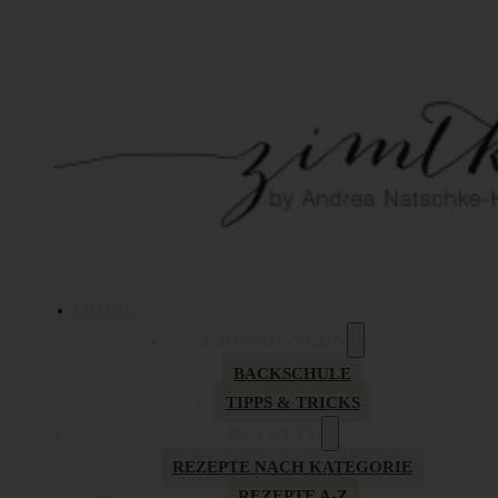
HOME
GRUNDLAGEN
BACKSCHULE
TIPPS & TRICKS
REZEPTE
REZEPTE NACH KATEGORIE
REZEPTE A-Z