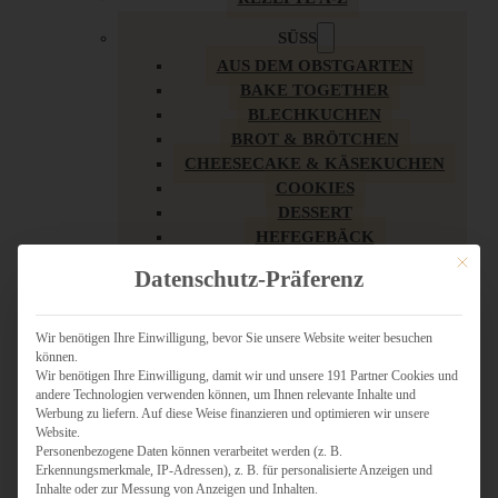
SÜSS
AUS DEM OBSTGARTEN
BAKE TOGETHER
BLECHKUCHEN
BROT & BRÖTCHEN
CHEESECAKE & KÄSEKUCHEN
COOKIES
DESSERT
HEFEGEBÄCK
KLASSIKER
Mit dies
Datenschutz-Präferenz
KUCHEN
LOW CARB & GESÜNDER
MY AMERICAN BAKERY
Wir benötigen Ihre Einwilligung, bevor Sie unsere Website weiter besuchen
können.
REZEPTE ZU OSTERN
Wir benötigen Ihre Einwilligung, damit wir und unsere 191 Partner Cookies und
SCHOKOLADIGES
andere Technologien verwenden können, um Ihnen relevante Inhalte und
SÜSSES HAUPTGERICHT
Werbung zu liefern. Auf diese Weise finanzieren und optimieren wir unsere
SÜSSES KLEINGEBÄCK
Website.
Personenbezogene Daten können verarbeitet werden (z. B.
TÖRTCHEN
Erkennungsmerkmale, IP-Adressen), z. B. für personalisierte Anzeigen und
VEGAN SÜSS
Inhalte oder zur Messung von Anzeigen und Inhalten.