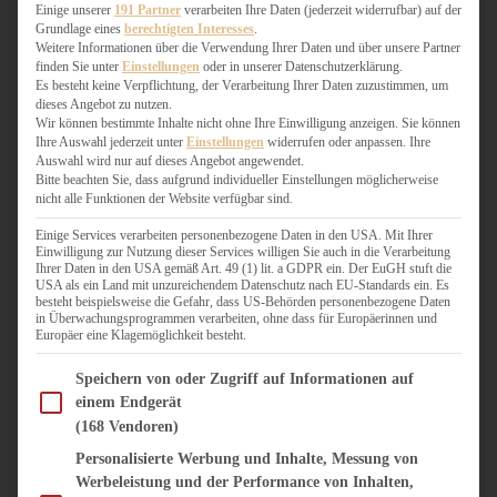
WEIHNACHTSBÄCKEREI
Einige unserer
191 Partner
verarbeiten Ihre Daten (jederzeit widerrufbar) auf der
Grundlage eines
berechtigten Interesses
.
ZIMTLIEBE
Weitere Informationen über die Verwendung Ihrer Daten und über unsere Partner
finden Sie unter
Einstellungen
oder in unserer Datenschutzerklärung.
HERZHAFT
Es besteht keine Verpflichtung, der Verarbeitung Ihrer Daten zuzustimmen, um
dieses Angebot zu nutzen.
BEILAGEN & GEMÜSE
Wir können bestimmte Inhalte nicht ohne Ihre Einwilligung anzeigen. Sie können
BURGER & SANDWICHES
Ihre Auswahl jederzeit unter
Einstellungen
widerrufen oder anpassen. Ihre
FIX AUF DEM TISCH
Auswahl wird nur auf dieses Angebot angewendet.
Bitte beachten Sie, dass aufgrund individueller Einstellungen möglicherweise
FLEISCH & FISCH
nicht alle Funktionen der Website verfügbar sind.
GRILLEN / BARBECUE
HERZHAFTES BACKEN
Einige Services verarbeiten personenbezogene Daten in den USA. Mit Ihrer
Einwilligung zur Nutzung dieser Services willigen Sie auch in die Verarbeitung
ONE-POT-GERICHTE
Ihrer Daten in den USA gemäß Art. 49 (1) lit. a GDPR ein. Der EuGH stuft die
PASTA & NUDELGERICHTE
USA als ein Land mit unzureichendem Datenschutz nach EU-Standards ein. Es
besteht beispielsweise die Gefahr, dass US-Behörden personenbezogene Daten
PIZZA, TARTES & QUICHES
in Überwachungsprogrammen verarbeiten, ohne dass für Europäerinnen und
REIS & RISOTTO
Europäer eine Klagemöglichkeit besteht.
SALATE & SNACKS
Im Folgenden finden Sie eine Liste der Zwecke des IAB Transparency and Consent Fram
SUPPENKASPEREIEN
Speichern von oder Zugriff auf Informationen auf
einem Endgerät
VEGAN HERZHAFT
(168 Vendoren)
VEGETARISCHES
VORSPEISEN
Personalisierte Werbung und Inhalte, Messung von
Werbeleistung und der Performance von Inhalten,