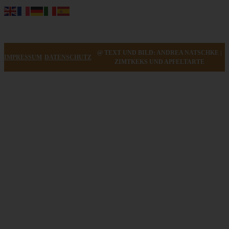
@ TEXT UND BILD: ANDREA NATSCHKE |
IMPRESSUM
DATENSCHUTZ
ZIMTKEKS UND APFELTARTE