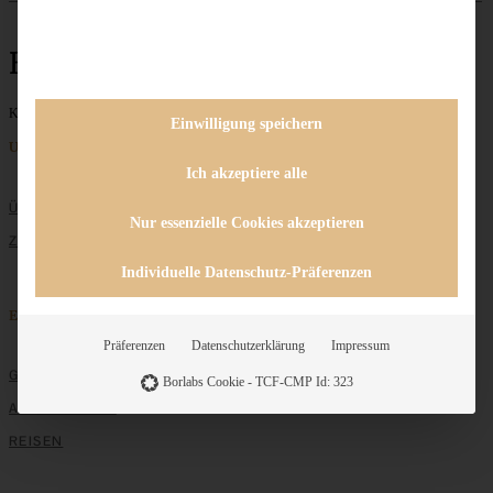
Beerenmuffins
Keine Beiträge gefunden
Einwilligung speichern
Unternehmen
Ich akzeptiere alle
ÜBER MICH
Nur essenzielle Cookies akzeptieren
ZUSAMMENARBEIT
Individuelle Datenschutz-Präferenzen
Entdecken
Präferenzen
Datenschutzerklärung
Impressum
GRUNDLAGEN
Borlabs Cookie - TCF-CMP Id: 323
ALLE REZEPTE
REISEN