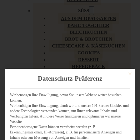
SÜSS
AUS DEM OBSTGARTEN
BAKE TOGETHER
BLECHKUCHEN
BROT & BRÖTCHEN
CHEESECAKE & KÄSEKUCHEN
COOKIES
DESSERT
HEFEGEBÄCK
KLASSIKER
Mit dies
Datenschutz-Präferenz
KUCHEN
LOW CARB & GESÜNDER
MY AMERICAN BAKERY
Wir benötigen Ihre Einwilligung, bevor Sie unsere Website weiter besuchen
können.
REZEPTE ZU OSTERN
Wir benötigen Ihre Einwilligung, damit wir und unsere 191 Partner Cookies und
SCHOKOLADIGES
andere Technologien verwenden können, um Ihnen relevante Inhalte und
SÜSSES HAUPTGERICHT
Werbung zu liefern. Auf diese Weise finanzieren und optimieren wir unsere
SÜSSES KLEINGEBÄCK
Website.
Personenbezogene Daten können verarbeitet werden (z. B.
TÖRTCHEN
Erkennungsmerkmale, IP-Adressen), z. B. für personalisierte Anzeigen und
VEGAN SÜSS
Inhalte oder zur Messung von Anzeigen und Inhalten.