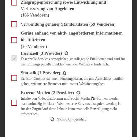
SÜSS & HERZHAFT
Zielgruppenforschung sowie Entwicklung und
Verbesserung von Angeboten
BROTAUFSTRICH
(166 Vendoren)
BRUNCH & FRÜHSTÜCK
DIPS, SAUCEN, CHUTNEYS
Verwendung genauer Standortdaten
(59 Vendoren)
KINDER-LIEBLINGSESSEN
Geräte anhand von aktiv angeforderten Informationen
KÜCHENGESCHENKE
identifizieren
OMAS REZEPTE
(20 Vendoren)
TARTES UND PIES
Es folgt eine Liste der Service-Gruppen, für die eine Einwilligung erteilt werden kann.
Essenziell
(3 Provider)
Essenzielle Services ermöglichen grundlegende Funktionen und sind für
UNTERWEGS
das ordnungsgemäße Funktionieren der Website erforderlich.
REISETIPPS
Statistik
(1 Provider)
KULINARISCH UNTERWEGS
Statistik-Cookies sammeln Nutzungsdaten, die uns Aufschluss darüber
geben, wie unsere Besucher mit unserer Website umgehen.
ÜBER MICH
ZUSAMMENARBEIT
Externe Medien
(2 Provider)
Inhalte von Videoplattformen und Social-Media-Plattformen werden
standardmäßig blockiert. Wenn externe Services akzeptiert werden, ist
für den Zugriff auf diese Inhalte keine manuelle Einwilligung mehr
erforderlich.
Nicht-TCF-Standard
Suche