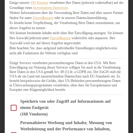
WEIHNACHTSBÄCKEREI
Einige unserer
191 Partner
verarbeiten Ihre Daten (jederzeit widerrufbar) auf der
Grundlage eines
berechtigten Interesses
.
ZIMTLIEBE
Weitere Informationen über die Verwendung Ihrer Daten und über unsere Partner
finden Sie unter
Einstellungen
oder in unserer Datenschutzerklärung.
HERZHAFT
Es besteht keine Verpflichtung, der Verarbeitung Ihrer Daten zuzustimmen, um
dieses Angebot zu nutzen.
BEILAGEN & GEMÜSE
Wir können bestimmte Inhalte nicht ohne Ihre Einwilligung anzeigen. Sie können
BURGER & SANDWICHES
Ihre Auswahl jederzeit unter
Einstellungen
widerrufen oder anpassen. Ihre
FIX AUF DEM TISCH
Auswahl wird nur auf dieses Angebot angewendet.
Bitte beachten Sie, dass aufgrund individueller Einstellungen möglicherweise
FLEISCH & FISCH
nicht alle Funktionen der Website verfügbar sind.
GRILLEN / BARBECUE
HERZHAFTES BACKEN
Einige Services verarbeiten personenbezogene Daten in den USA. Mit Ihrer
Einwilligung zur Nutzung dieser Services willigen Sie auch in die Verarbeitung
ONE-POT-GERICHTE
Ihrer Daten in den USA gemäß Art. 49 (1) lit. a GDPR ein. Der EuGH stuft die
PASTA & NUDELGERICHTE
USA als ein Land mit unzureichendem Datenschutz nach EU-Standards ein. Es
besteht beispielsweise die Gefahr, dass US-Behörden personenbezogene Daten
PIZZA, TARTES & QUICHES
in Überwachungsprogrammen verarbeiten, ohne dass für Europäerinnen und
REIS & RISOTTO
Europäer eine Klagemöglichkeit besteht.
SALATE & SNACKS
Im Folgenden finden Sie eine Liste der Zwecke des IAB Transparency and Consent Fram
SUPPENKASPEREIEN
Speichern von oder Zugriff auf Informationen auf
einem Endgerät
VEGAN HERZHAFT
(168 Vendoren)
VEGETARISCHES
VORSPEISEN
Personalisierte Werbung und Inhalte, Messung von
Werbeleistung und der Performance von Inhalten,