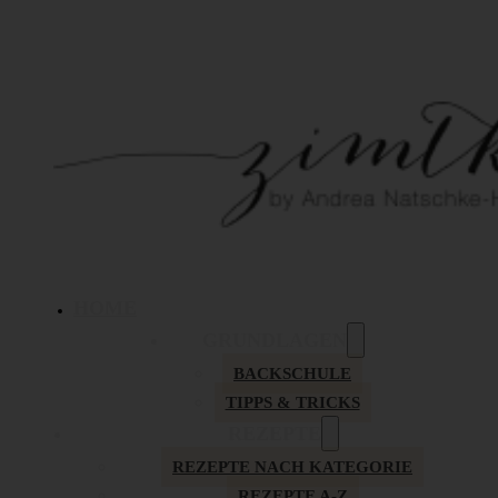
HOME
GRUNDLAGEN
BACKSCHULE
TIPPS & TRICKS
REZEPTE
REZEPTE NACH KATEGORIE
REZEPTE A-Z