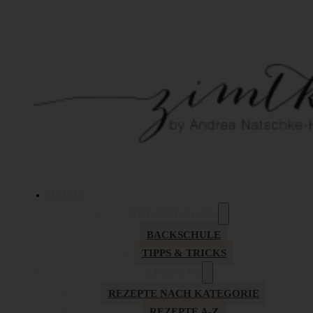
HOME
GRUNDLAGEN
BACKSCHULE
TIPPS & TRICKS
REZEPTE
REZEPTE NACH KATEGORIE
REZEPTE A-Z