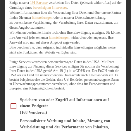
WEIHNACHTSBÄCKEREI
Einige unserer
191 Partner
verarbeiten Ihre Daten (jederzeit widerrufbar) auf der
Grundlage eines
berechtigten Interesses
.
ZIMTLIEBE
Weitere Informationen über die Verwendung Ihrer Daten und über unsere Partner
finden Sie unter
Einstellungen
oder in unserer Datenschutzerklärung.
HERZHAFT
Es besteht keine Verpflichtung, der Verarbeitung Ihrer Daten zuzustimmen, um
dieses Angebot zu nutzen.
BEILAGEN & GEMÜSE
Wir können bestimmte Inhalte nicht ohne Ihre Einwilligung anzeigen. Sie können
BURGER & SANDWICHES
Ihre Auswahl jederzeit unter
Einstellungen
widerrufen oder anpassen. Ihre
FIX AUF DEM TISCH
Auswahl wird nur auf dieses Angebot angewendet.
Bitte beachten Sie, dass aufgrund individueller Einstellungen möglicherweise
FLEISCH & FISCH
nicht alle Funktionen der Website verfügbar sind.
GRILLEN / BARBECUE
HERZHAFTES BACKEN
Einige Services verarbeiten personenbezogene Daten in den USA. Mit Ihrer
Einwilligung zur Nutzung dieser Services willigen Sie auch in die Verarbeitung
ONE-POT-GERICHTE
Ihrer Daten in den USA gemäß Art. 49 (1) lit. a GDPR ein. Der EuGH stuft die
PASTA & NUDELGERICHTE
USA als ein Land mit unzureichendem Datenschutz nach EU-Standards ein. Es
besteht beispielsweise die Gefahr, dass US-Behörden personenbezogene Daten
PIZZA, TARTES & QUICHES
in Überwachungsprogrammen verarbeiten, ohne dass für Europäerinnen und
REIS & RISOTTO
Europäer eine Klagemöglichkeit besteht.
SALATE & SNACKS
Im Folgenden finden Sie eine Liste der Zwecke des IAB Transparency and Consent Fram
SUPPENKASPEREIEN
Speichern von oder Zugriff auf Informationen auf
einem Endgerät
VEGAN HERZHAFT
(168 Vendoren)
VEGETARISCHES
VORSPEISEN
Personalisierte Werbung und Inhalte, Messung von
Werbeleistung und der Performance von Inhalten,