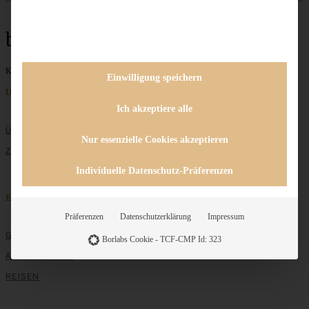
baked oatmeal
Keine Beiträge gefunden
Einwilligung speichern
Unternehmen
Ich akzeptiere alle
ÜBER MICH
Nur essenzielle Cookies akzeptieren
ZUSAMMENARBEIT
Individuelle Datenschutz-Präferenzen
Entdecken
Präferenzen
Datenschutzerklärung
Impressum
GRUNDLAGEN
Borlabs Cookie - TCF-CMP Id: 323
ALLE REZEPTE
REISEN