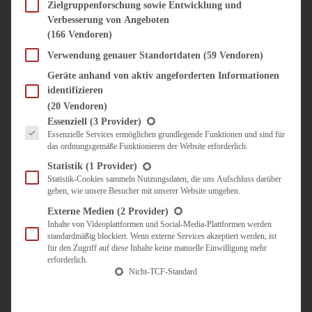
SÜSS & HERZHAFT
Zielgruppenforschung sowie Entwicklung und
Verbesserung von Angeboten
BROTAUFSTRICH
(166 Vendoren)
BRUNCH & FRÜHSTÜCK
DIPS, SAUCEN, CHUTNEYS
Verwendung genauer Standortdaten
(59 Vendoren)
KINDER-LIEBLINGSESSEN
Geräte anhand von aktiv angeforderten Informationen
KÜCHENGESCHENKE
identifizieren
OMAS REZEPTE
(20 Vendoren)
TARTES UND PIES
Es folgt eine Liste der Service-Gruppen, für die eine Einwilligung erteilt werden kann.
Essenziell
(3 Provider)
Essenzielle Services ermöglichen grundlegende Funktionen und sind für
UNTERWEGS
das ordnungsgemäße Funktionieren der Website erforderlich.
REISETIPPS
Statistik
(1 Provider)
KULINARISCH UNTERWEGS
Statistik-Cookies sammeln Nutzungsdaten, die uns Aufschluss darüber
geben, wie unsere Besucher mit unserer Website umgehen.
ÜBER MICH
ZUSAMMENARBEIT
Externe Medien
(2 Provider)
Inhalte von Videoplattformen und Social-Media-Plattformen werden
standardmäßig blockiert. Wenn externe Services akzeptiert werden, ist
für den Zugriff auf diese Inhalte keine manuelle Einwilligung mehr
erforderlich.
Nicht-TCF-Standard
Suche