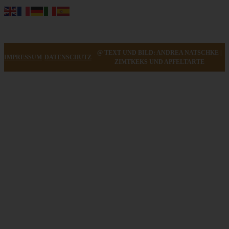
@ TEXT UND BILD: ANDREA NATSCHKE |
IMPRESSUM
DATENSCHUTZ
ZIMTKEKS UND APFELTARTE