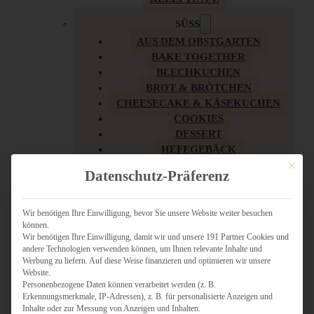
SÜSS
AUS DEM OBSTGARTEN
BAKE TOGETHER
BLECHKUCHEN
BROT & BRÖTCHEN
CHEESECAKE & KÄSEKUCHEN
COOKIES
DESSERT
HEFEGEBÄCK
KLASSIKER
Mit dies
Datenschutz-Präferenz
KUCHEN
LOW CARB & GESÜNDER
MY AMERICAN BAKERY
Wir benötigen Ihre Einwilligung, bevor Sie unsere Website weiter besuchen
können.
REZEPTE ZU OSTERN
Wir benötigen Ihre Einwilligung, damit wir und unsere 191 Partner Cookies und
SCHOKOLADIGES
andere Technologien verwenden können, um Ihnen relevante Inhalte und
SÜSSES HAUPTGERICHT
Werbung zu liefern. Auf diese Weise finanzieren und optimieren wir unsere
SÜSSES KLEINGEBÄCK
Website.
Personenbezogene Daten können verarbeitet werden (z. B.
TÖRTCHEN
Erkennungsmerkmale, IP-Adressen), z. B. für personalisierte Anzeigen und
VEGAN SÜSS
Inhalte oder zur Messung von Anzeigen und Inhalten.