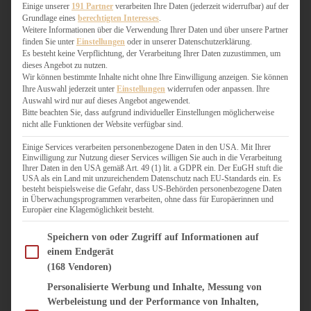
WEIHNACHTSBÄCKEREI
Einige unserer
191 Partner
verarbeiten Ihre Daten (jederzeit widerrufbar) auf der
Grundlage eines
berechtigten Interesses
.
ZIMTLIEBE
Weitere Informationen über die Verwendung Ihrer Daten und über unsere Partner
finden Sie unter
Einstellungen
oder in unserer Datenschutzerklärung.
HERZHAFT
Es besteht keine Verpflichtung, der Verarbeitung Ihrer Daten zuzustimmen, um
dieses Angebot zu nutzen.
BEILAGEN & GEMÜSE
Wir können bestimmte Inhalte nicht ohne Ihre Einwilligung anzeigen. Sie können
BURGER & SANDWICHES
Ihre Auswahl jederzeit unter
Einstellungen
widerrufen oder anpassen. Ihre
FIX AUF DEM TISCH
Auswahl wird nur auf dieses Angebot angewendet.
Bitte beachten Sie, dass aufgrund individueller Einstellungen möglicherweise
FLEISCH & FISCH
nicht alle Funktionen der Website verfügbar sind.
GRILLEN / BARBECUE
HERZHAFTES BACKEN
Einige Services verarbeiten personenbezogene Daten in den USA. Mit Ihrer
Einwilligung zur Nutzung dieser Services willigen Sie auch in die Verarbeitung
ONE-POT-GERICHTE
Ihrer Daten in den USA gemäß Art. 49 (1) lit. a GDPR ein. Der EuGH stuft die
PASTA & NUDELGERICHTE
USA als ein Land mit unzureichendem Datenschutz nach EU-Standards ein. Es
besteht beispielsweise die Gefahr, dass US-Behörden personenbezogene Daten
PIZZA, TARTES & QUICHES
in Überwachungsprogrammen verarbeiten, ohne dass für Europäerinnen und
REIS & RISOTTO
Europäer eine Klagemöglichkeit besteht.
SALATE & SNACKS
Im Folgenden finden Sie eine Liste der Zwecke des IAB Transparency and Consent Fram
SUPPENKASPEREIEN
Speichern von oder Zugriff auf Informationen auf
einem Endgerät
VEGAN HERZHAFT
(168 Vendoren)
VEGETARISCHES
VORSPEISEN
Personalisierte Werbung und Inhalte, Messung von
Werbeleistung und der Performance von Inhalten,