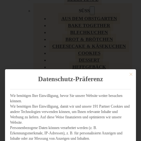
SÜSS
AUS DEM OBSTGARTEN
BAKE TOGETHER
BLECHKUCHEN
BROT & BRÖTCHEN
CHEESECAKE & KÄSEKUCHEN
COOKIES
DESSERT
HEFEGEBÄCK
KLASSIKER
Mit dies
Datenschutz-Präferenz
KUCHEN
LOW CARB & GESÜNDER
MY AMERICAN BAKERY
Wir benötigen Ihre Einwilligung, bevor Sie unsere Website weiter besuchen
können.
REZEPTE ZU OSTERN
Wir benötigen Ihre Einwilligung, damit wir und unsere 191 Partner Cookies und
SCHOKOLADIGES
andere Technologien verwenden können, um Ihnen relevante Inhalte und
SÜSSES HAUPTGERICHT
Werbung zu liefern. Auf diese Weise finanzieren und optimieren wir unsere
SÜSSES KLEINGEBÄCK
Website.
Personenbezogene Daten können verarbeitet werden (z. B.
TÖRTCHEN
Erkennungsmerkmale, IP-Adressen), z. B. für personalisierte Anzeigen und
VEGAN SÜSS
Inhalte oder zur Messung von Anzeigen und Inhalten.