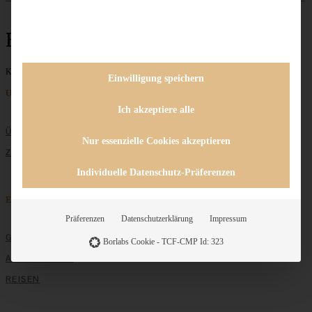
Bake together
Keine Beiträge gefunden
Einwilligung speichern
Unternehmen
Ich akzeptiere alle
ÜBER MICH
Nur essenzielle Cookies akzeptieren
ZUSAMMENARBEIT
Individuelle Datenschutz-Präferenzen
Entdecken
Präferenzen
Datenschutzerklärung
Impressum
GRUNDLAGEN
Borlabs Cookie - TCF-CMP Id: 323
ALLE REZEPTE
REISEN