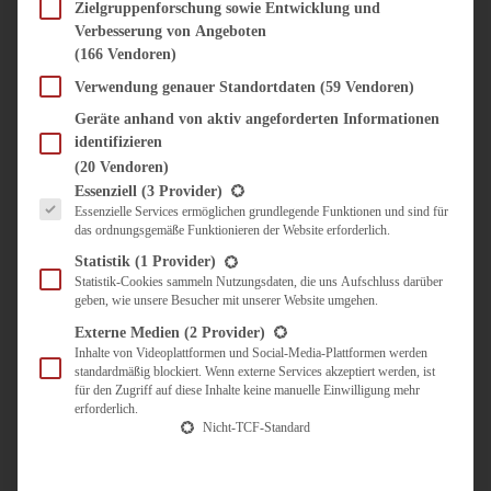
SÜSS & HERZHAFT
Zielgruppenforschung sowie Entwicklung und
Verbesserung von Angeboten
BROTAUFSTRICH
(166 Vendoren)
BRUNCH & FRÜHSTÜCK
DIPS, SAUCEN, CHUTNEYS
Verwendung genauer Standortdaten
(59 Vendoren)
KINDER-LIEBLINGSESSEN
Geräte anhand von aktiv angeforderten Informationen
KÜCHENGESCHENKE
identifizieren
OMAS REZEPTE
(20 Vendoren)
TARTES UND PIES
Es folgt eine Liste der Service-Gruppen, für die eine Einwilligung erteilt werden kann.
Essenziell
(3 Provider)
Essenzielle Services ermöglichen grundlegende Funktionen und sind für
UNTERWEGS
das ordnungsgemäße Funktionieren der Website erforderlich.
REISETIPPS
Statistik
(1 Provider)
KULINARISCH UNTERWEGS
Statistik-Cookies sammeln Nutzungsdaten, die uns Aufschluss darüber
geben, wie unsere Besucher mit unserer Website umgehen.
ÜBER MICH
ZUSAMMENARBEIT
Externe Medien
(2 Provider)
Inhalte von Videoplattformen und Social-Media-Plattformen werden
standardmäßig blockiert. Wenn externe Services akzeptiert werden, ist
für den Zugriff auf diese Inhalte keine manuelle Einwilligung mehr
erforderlich.
Nicht-TCF-Standard
Suche