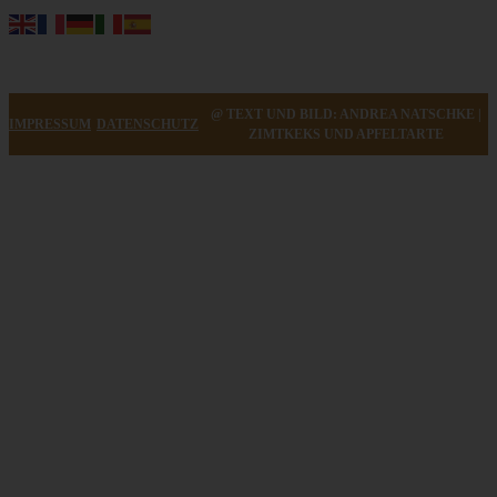
@ TEXT UND BILD: ANDREA NATSCHKE |
IMPRESSUM
DATENSCHUTZ
ZIMTKEKS UND APFELTARTE