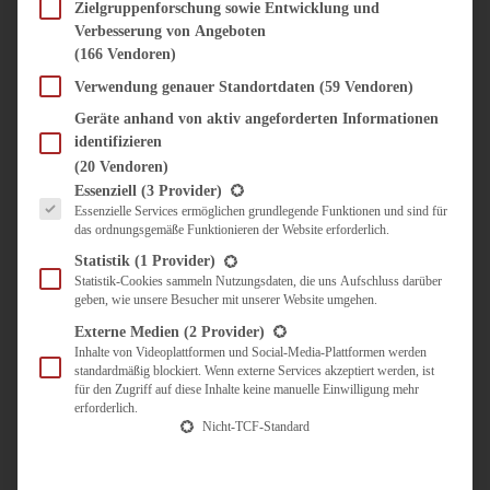
SÜSS & HERZHAFT
Zielgruppenforschung sowie Entwicklung und
Verbesserung von Angeboten
BROTAUFSTRICH
(166 Vendoren)
BRUNCH & FRÜHSTÜCK
DIPS, SAUCEN, CHUTNEYS
Verwendung genauer Standortdaten
(59 Vendoren)
KINDER-LIEBLINGSESSEN
Geräte anhand von aktiv angeforderten Informationen
KÜCHENGESCHENKE
identifizieren
OMAS REZEPTE
(20 Vendoren)
TARTES UND PIES
Es folgt eine Liste der Service-Gruppen, für die eine Einwilligung erteilt werden kann.
Essenziell
(3 Provider)
Essenzielle Services ermöglichen grundlegende Funktionen und sind für
UNTERWEGS
das ordnungsgemäße Funktionieren der Website erforderlich.
REISETIPPS
Statistik
(1 Provider)
KULINARISCH UNTERWEGS
Statistik-Cookies sammeln Nutzungsdaten, die uns Aufschluss darüber
geben, wie unsere Besucher mit unserer Website umgehen.
ÜBER MICH
ZUSAMMENARBEIT
Externe Medien
(2 Provider)
Inhalte von Videoplattformen und Social-Media-Plattformen werden
standardmäßig blockiert. Wenn externe Services akzeptiert werden, ist
für den Zugriff auf diese Inhalte keine manuelle Einwilligung mehr
erforderlich.
Nicht-TCF-Standard
Suche