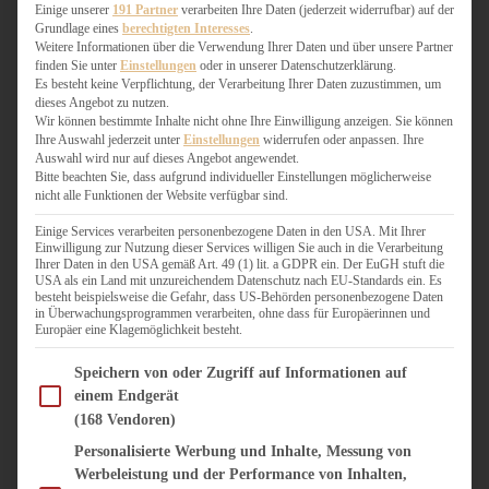
WEIHNACHTSBÄCKEREI
Einige unserer
191 Partner
verarbeiten Ihre Daten (jederzeit widerrufbar) auf der
Grundlage eines
berechtigten Interesses
.
ZIMTLIEBE
Weitere Informationen über die Verwendung Ihrer Daten und über unsere Partner
finden Sie unter
Einstellungen
oder in unserer Datenschutzerklärung.
HERZHAFT
Es besteht keine Verpflichtung, der Verarbeitung Ihrer Daten zuzustimmen, um
dieses Angebot zu nutzen.
BEILAGEN & GEMÜSE
Wir können bestimmte Inhalte nicht ohne Ihre Einwilligung anzeigen. Sie können
BURGER & SANDWICHES
Ihre Auswahl jederzeit unter
Einstellungen
widerrufen oder anpassen. Ihre
FIX AUF DEM TISCH
Auswahl wird nur auf dieses Angebot angewendet.
Bitte beachten Sie, dass aufgrund individueller Einstellungen möglicherweise
FLEISCH & FISCH
nicht alle Funktionen der Website verfügbar sind.
GRILLEN / BARBECUE
HERZHAFTES BACKEN
Einige Services verarbeiten personenbezogene Daten in den USA. Mit Ihrer
Einwilligung zur Nutzung dieser Services willigen Sie auch in die Verarbeitung
ONE-POT-GERICHTE
Ihrer Daten in den USA gemäß Art. 49 (1) lit. a GDPR ein. Der EuGH stuft die
PASTA & NUDELGERICHTE
USA als ein Land mit unzureichendem Datenschutz nach EU-Standards ein. Es
besteht beispielsweise die Gefahr, dass US-Behörden personenbezogene Daten
PIZZA, TARTES & QUICHES
in Überwachungsprogrammen verarbeiten, ohne dass für Europäerinnen und
REIS & RISOTTO
Europäer eine Klagemöglichkeit besteht.
SALATE & SNACKS
Im Folgenden finden Sie eine Liste der Zwecke des IAB Transparency and Consent Fram
SUPPENKASPEREIEN
Speichern von oder Zugriff auf Informationen auf
einem Endgerät
VEGAN HERZHAFT
(168 Vendoren)
VEGETARISCHES
VORSPEISEN
Personalisierte Werbung und Inhalte, Messung von
Werbeleistung und der Performance von Inhalten,