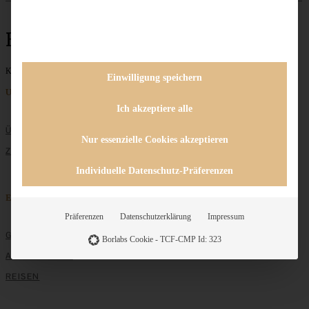
Bärlauch-Gnocci
Keine Beiträge gefunden
Einwilligung speichern
Unternehmen
Ich akzeptiere alle
ÜBER MICH
Nur essenzielle Cookies akzeptieren
ZUSAMMENARBEIT
Individuelle Datenschutz-Präferenzen
Entdecken
Präferenzen
Datenschutzerklärung
Impressum
GRUNDLAGEN
Borlabs Cookie - TCF-CMP Id: 323
ALLE REZEPTE
REISEN