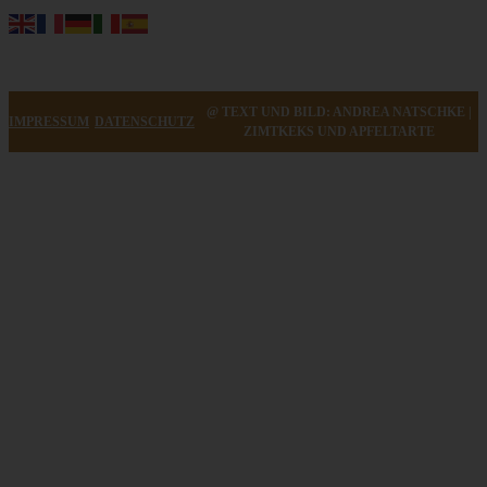
@ TEXT UND BILD: ANDREA NATSCHKE |
IMPRESSUM
DATENSCHUTZ
ZIMTKEKS UND APFELTARTE