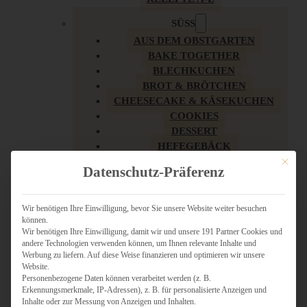
SÜSS
AUS DEM OBSTGARTEN
BAKE TOGETHER
BLECHKUCHEN
BROT & BRÖTCHEN
CHEESECAKE & KÄSEKUCHEN
COOKIES
DESSERT
HEFEGEBÄCK
KLASSIKER
Mit dies
Datenschutz-Präferenz
KUCHEN
LOW CARB & GESÜNDER
MY AMERICAN BAKERY
Wir benötigen Ihre Einwilligung, bevor Sie unsere Website weiter besuchen
können.
REZEPTE ZU OSTERN
Wir benötigen Ihre Einwilligung, damit wir und unsere 191 Partner Cookies und
SCHOKOLADIGES
andere Technologien verwenden können, um Ihnen relevante Inhalte und
SÜSSES HAUPTGERICHT
Werbung zu liefern. Auf diese Weise finanzieren und optimieren wir unsere
SÜSSES KLEINGEBÄCK
Website.
Personenbezogene Daten können verarbeitet werden (z. B.
TÖRTCHEN
Erkennungsmerkmale, IP-Adressen), z. B. für personalisierte Anzeigen und
VEGAN SÜSS
Inhalte oder zur Messung von Anzeigen und Inhalten.