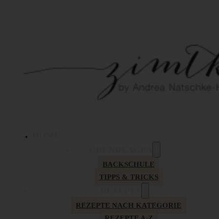
HOME
GRUNDLAGEN
BACKSCHULE
TIPPS & TRICKS
REZEPTE
REZEPTE NACH KATEGORIE
REZEPTE A-Z