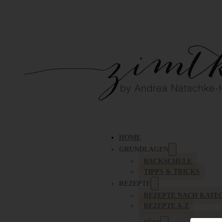
HOME
GRUNDLAGEN
BACKSCHULE
TIPPS & TRICKS
REZEPTE
REZEPTE NACH KATE
REZEPTE A-Z