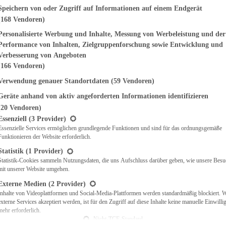
genden finden Sie eine Liste der Zwecke des IAB Transparency and Consent Fr
Speichern von oder Zugriff auf Informationen auf einem Endgerät
(168 Vendoren)
EMÜSE
NDWICHES
Personalisierte Werbung und Inhalte, Messung von Werbeleistung und der
ISCH
Performance von Inhalten, Zielgruppenforschung sowie Entwicklung und
CH
Verbesserung von Angeboten
RBECUE
(166 Vendoren)
BACKEN
Verwendung genauer Standortdaten
(59 Vendoren)
CHTE
Geräte anhand von aktiv angeforderten Informationen identifizieren
LGERICHTE
 & QUICHES
(20 Vendoren)
t eine Liste der Service-Gruppen, für die eine Einwilligung erteilt werden ka
O
Essenziell
(3 Provider)
Essenzielle Services ermöglichen grundlegende Funktionen und sind für das ordnungsgemäße
CKS
Funktionieren der Website erforderlich.
REIEN
AFT
Statistik
(1 Provider)
ES
Statistik-Cookies sammeln Nutzungsdaten, die uns Aufschluss darüber geben, wie unsere Besu
mit unserer Website umgehen.
Externe Medien
(2 Provider)
Inhalte von Videoplattformen und Social-Media-Plattformen werden standardmäßig blockiert. 
externe Services akzeptiert werden, ist für den Zugriff auf diese Inhalte keine manuelle Einwill
CH
mehr erforderlich.
ÜHSTÜCK
Nicht-TCF-Standard