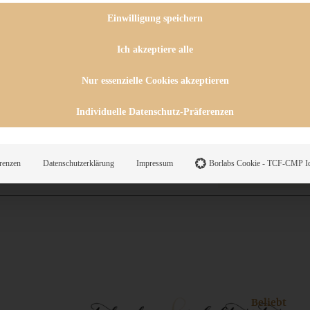
 CHUTNEYS
INGSESSEN
Einwilligung speichern
HENKE
E
Ich akzeptiere alle
ES
Nur essenzielle Cookies akzeptieren
Individuelle Datenschutz-Präferenzen
WEGS
renzen
Datenschutzerklärung
Impressum
Borlabs Cookie - TCF-CMP Id
Suche
Beliebt