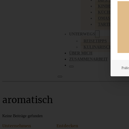
DIPS, SAUCEN,
KINDER-LIEBL
KÜCHENGESC
OMAS REZEPT
TARTES UND PI
UNTERWEGS
REISETIPPS
KULINARISCH UNTER
ÜBER MICH
ZUSAMMENARBEIT
Präfe
aromatisch
Keine Beiträge gefunden
Unternehmen
Entdecken