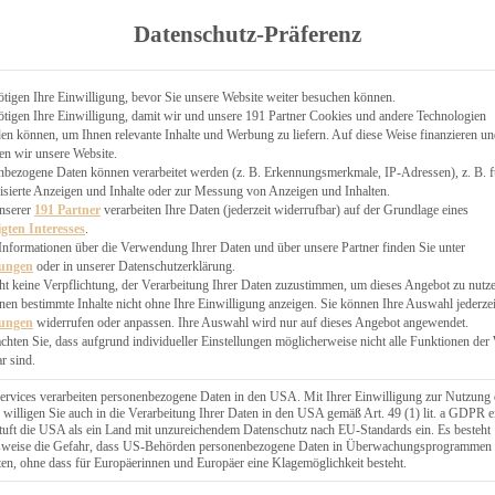
TGARTEN
Datenschutz-Präferenz
ER
N
CHEN
tigen Ihre Einwilligung, bevor Sie unsere Website weiter besuchen können.
tigen Ihre Einwilligung, damit wir und unsere 191 Partner Cookies und andere Technologien
& KÄSEKUCHEN
n können, um Ihnen relevante Inhalte und Werbung zu liefern. Auf diese Weise finanzieren u
en wir unsere Website.
nbezogene Daten können verarbeitet werden (z. B. Erkennungsmerkmale, IP-Adressen), z. B. f
isierte Anzeigen und Inhalte oder zur Messung von Anzeigen und Inhalten.
unserer
191 Partner
verarbeiten Ihre Daten (jederzeit widerrufbar) auf der Grundlage eines
igten Interesses
.
Informationen über die Verwendung Ihrer Daten und über unsere Partner finden Sie unter
GESÜNDER
lungen
oder in unserer Datenschutzerklärung.
 BAKERY
ht keine Verpflichtung, der Verarbeitung Ihrer Daten zuzustimmen, um dieses Angebot zu nutz
en bestimmte Inhalte nicht ohne Ihre Einwilligung anzeigen. Sie können Ihre Auswahl jederzei
STERN
lungen
widerrufen oder anpassen. Ihre Auswahl wird nur auf dieses Angebot angewendet.
ES
achten Sie, dass aufgrund individueller Einstellungen möglicherweise nicht alle Funktionen der
GERICHT
r sind.
EBÄCK
ervices verarbeiten personenbezogene Daten in den USA. Mit Ihrer Einwilligung zur Nutzung 
 willigen Sie auch in die Verarbeitung Ihrer Daten in den USA gemäß Art. 49 (1) lit. a GDPR e
uft die USA als ein Land mit unzureichendem Datenschutz nach EU-Standards ein. Es besteht
ÄCKEREI
lsweise die Gefahr, dass US-Behörden personenbezogene Daten in Überwachungsprogrammen
ten, ohne dass für Europäerinnen und Europäer eine Klagemöglichkeit besteht.