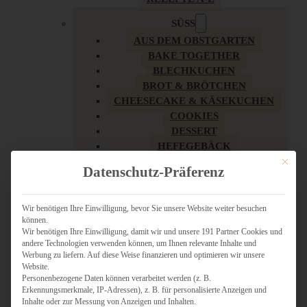
SÜSS
AUS DEM OBSTGARTEN
BAKE TOGETHER
BLECHKUCHEN
BROT & BRÖTCHEN
CHEESECAKE & KÄSEKUCHEN
COOKIES
DESSERT
HEFEGEBÄCK
KLASSIKER
Mit dies
Datenschutz-Präferenz
KUCHEN
LOW CARB & GESÜNDER
MY AMERICAN BAKERY
Wir benötigen Ihre Einwilligung, bevor Sie unsere Website weiter besuchen
können.
REZEPTE ZU OSTERN
Wir benötigen Ihre Einwilligung, damit wir und unsere 191 Partner Cookies und
SCHOKOLADIGES
andere Technologien verwenden können, um Ihnen relevante Inhalte und
SÜSSES HAUPTGERICHT
Werbung zu liefern. Auf diese Weise finanzieren und optimieren wir unsere
SÜSSES KLEINGEBÄCK
Website.
Personenbezogene Daten können verarbeitet werden (z. B.
TÖRTCHEN
Erkennungsmerkmale, IP-Adressen), z. B. für personalisierte Anzeigen und
VEGAN SÜSS
Inhalte oder zur Messung von Anzeigen und Inhalten.