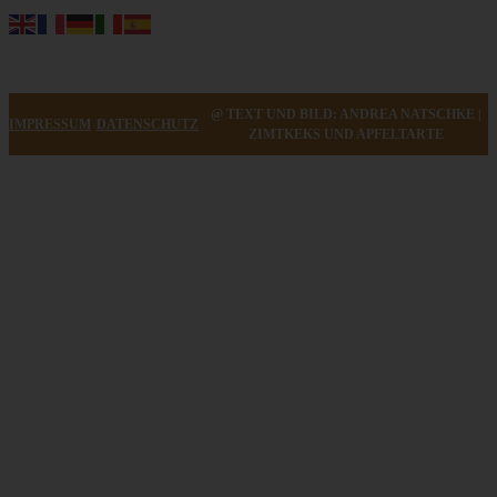
@ TEXT UND BILD: ANDREA NATSCHKE |
IMPRESSUM
DATENSCHUTZ
ZIMTKEKS UND APFELTARTE