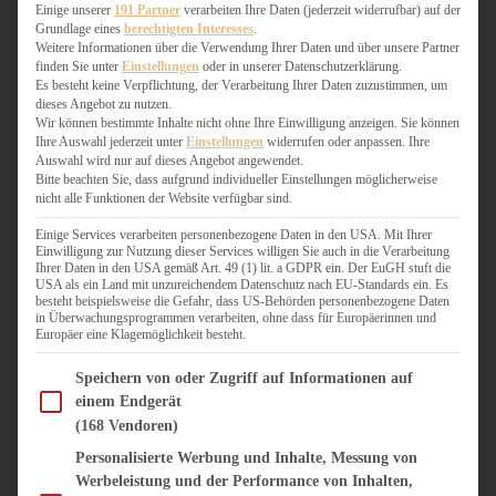
WEIHNACHTSBÄCKEREI
Einige unserer
191 Partner
verarbeiten Ihre Daten (jederzeit widerrufbar) auf der
Grundlage eines
berechtigten Interesses
.
ZIMTLIEBE
Weitere Informationen über die Verwendung Ihrer Daten und über unsere Partner
finden Sie unter
Einstellungen
oder in unserer Datenschutzerklärung.
HERZHAFT
Es besteht keine Verpflichtung, der Verarbeitung Ihrer Daten zuzustimmen, um
dieses Angebot zu nutzen.
BEILAGEN & GEMÜSE
Wir können bestimmte Inhalte nicht ohne Ihre Einwilligung anzeigen. Sie können
BURGER & SANDWICHES
Ihre Auswahl jederzeit unter
Einstellungen
widerrufen oder anpassen. Ihre
FIX AUF DEM TISCH
Auswahl wird nur auf dieses Angebot angewendet.
Bitte beachten Sie, dass aufgrund individueller Einstellungen möglicherweise
FLEISCH & FISCH
nicht alle Funktionen der Website verfügbar sind.
GRILLEN / BARBECUE
HERZHAFTES BACKEN
Einige Services verarbeiten personenbezogene Daten in den USA. Mit Ihrer
Einwilligung zur Nutzung dieser Services willigen Sie auch in die Verarbeitung
ONE-POT-GERICHTE
Ihrer Daten in den USA gemäß Art. 49 (1) lit. a GDPR ein. Der EuGH stuft die
PASTA & NUDELGERICHTE
USA als ein Land mit unzureichendem Datenschutz nach EU-Standards ein. Es
besteht beispielsweise die Gefahr, dass US-Behörden personenbezogene Daten
PIZZA, TARTES & QUICHES
in Überwachungsprogrammen verarbeiten, ohne dass für Europäerinnen und
REIS & RISOTTO
Europäer eine Klagemöglichkeit besteht.
SALATE & SNACKS
Im Folgenden finden Sie eine Liste der Zwecke des IAB Transparency and Consent Fram
SUPPENKASPEREIEN
Speichern von oder Zugriff auf Informationen auf
einem Endgerät
VEGAN HERZHAFT
(168 Vendoren)
VEGETARISCHES
VORSPEISEN
Personalisierte Werbung und Inhalte, Messung von
Werbeleistung und der Performance von Inhalten,