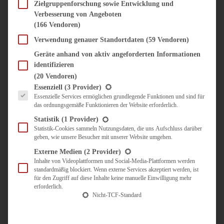
SÜSS & HERZHAFT
Zielgruppenforschung sowie Entwicklung und
Verbesserung von Angeboten
BROTAUFSTRICH
(166 Vendoren)
BRUNCH & FRÜHSTÜCK
DIPS, SAUCEN, CHUTNEYS
Verwendung genauer Standortdaten
(59 Vendoren)
KINDER-LIEBLINGSESSEN
Geräte anhand von aktiv angeforderten Informationen
KÜCHENGESCHENKE
identifizieren
OMAS REZEPTE
(20 Vendoren)
TARTES UND PIES
Es folgt eine Liste der Service-Gruppen, für die eine Einwilligung erteilt werden kann.
Essenziell
(3 Provider)
Essenzielle Services ermöglichen grundlegende Funktionen und sind für
UNTERWEGS
das ordnungsgemäße Funktionieren der Website erforderlich.
REISETIPPS
Statistik
(1 Provider)
KULINARISCH UNTERWEGS
Statistik-Cookies sammeln Nutzungsdaten, die uns Aufschluss darüber
geben, wie unsere Besucher mit unserer Website umgehen.
ÜBER MICH
ZUSAMMENARBEIT
Externe Medien
(2 Provider)
Inhalte von Videoplattformen und Social-Media-Plattformen werden
standardmäßig blockiert. Wenn externe Services akzeptiert werden, ist
für den Zugriff auf diese Inhalte keine manuelle Einwilligung mehr
erforderlich.
Nicht-TCF-Standard
Suche