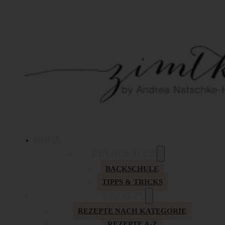
HOME
GRUNDLAGEN
BACKSCHULE
TIPPS & TRICKS
REZEPTE
REZEPTE NACH KATEGORIE
REZEPTE A-Z