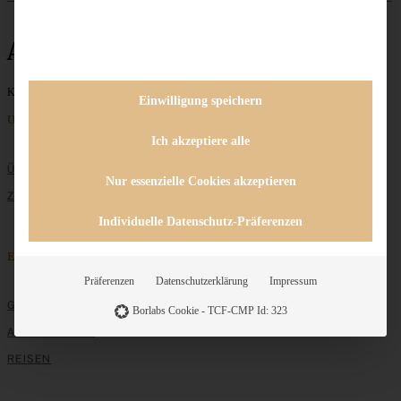
Aprikosentarte
Keine Beiträge gefunden
Einwilligung speichern
Unternehmen
Ich akzeptiere alle
ÜBER MICH
Nur essenzielle Cookies akzeptieren
ZUSAMMENARBEIT
Individuelle Datenschutz-Präferenzen
Entdecken
Präferenzen
Datenschutzerklärung
Impressum
GRUNDLAGEN
Borlabs Cookie - TCF-CMP Id: 323
ALLE REZEPTE
REISEN