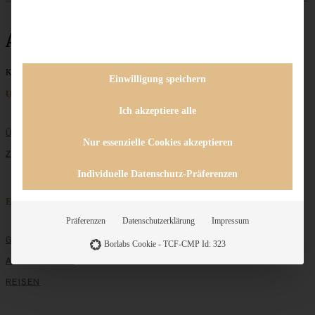
Apfelküchlein
Keine Beiträge gefunden
Einwilligung speichern
Unternehmen
Ich akzeptiere alle
ÜBER MICH
Nur essenzielle Cookies akzeptieren
ZUSAMMENARBEIT
Individuelle Datenschutz-Präferenzen
Entdecken
Präferenzen
Datenschutzerklärung
Impressum
GRUNDLAGEN
Borlabs Cookie - TCF-CMP Id: 323
ALLE REZEPTE
REISEN