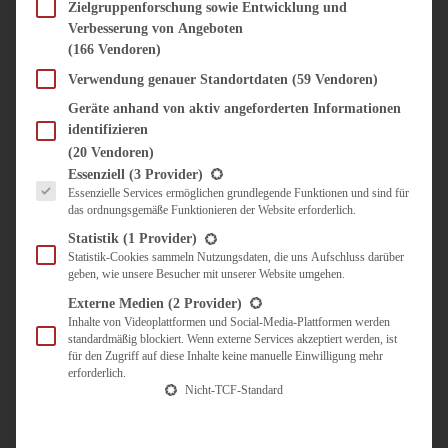
SÜSS & HERZHAFT
Zielgruppenforschung sowie Entwicklung und
Verbesserung von Angeboten
BROTAUFSTRICH
(166 Vendoren)
BRUNCH & FRÜHSTÜCK
DIPS, SAUCEN, CHUTNEYS
Verwendung genauer Standortdaten
(59 Vendoren)
KINDER-LIEBLINGSESSEN
Geräte anhand von aktiv angeforderten Informationen
KÜCHENGESCHENKE
identifizieren
OMAS REZEPTE
(20 Vendoren)
TARTES UND PIES
Es folgt eine Liste der Service-Gruppen, für die eine Einwilligung erteilt werden kann.
Essenziell
(3 Provider)
Essenzielle Services ermöglichen grundlegende Funktionen und sind für
UNTERWEGS
das ordnungsgemäße Funktionieren der Website erforderlich.
REISETIPPS
Statistik
(1 Provider)
KULINARISCH UNTERWEGS
Statistik-Cookies sammeln Nutzungsdaten, die uns Aufschluss darüber
geben, wie unsere Besucher mit unserer Website umgehen.
ÜBER MICH
ZUSAMMENARBEIT
Externe Medien
(2 Provider)
Inhalte von Videoplattformen und Social-Media-Plattformen werden
standardmäßig blockiert. Wenn externe Services akzeptiert werden, ist
für den Zugriff auf diese Inhalte keine manuelle Einwilligung mehr
erforderlich.
Nicht-TCF-Standard
Suche