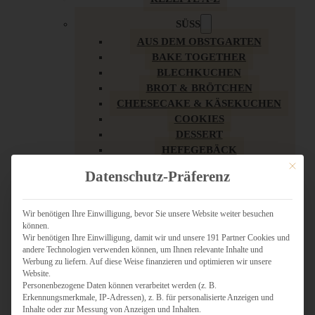
SÜSS
AUS DEM OBSTGARTEN
BAKE TOGETHER
BLECHKUCHEN
BROT & BRÖTCHEN
CHEESECAKE & KÄSEKUCHEN
COOKIES
DESSERT
HEFEGEBÄCK
KLASSIKER
Mit dies
Datenschutz-Präferenz
KUCHEN
LOW CARB & GESÜNDER
MY AMERICAN BAKERY
Wir benötigen Ihre Einwilligung, bevor Sie unsere Website weiter besuchen
können.
REZEPTE ZU OSTERN
Wir benötigen Ihre Einwilligung, damit wir und unsere 191 Partner Cookies und
SCHOKOLADIGES
andere Technologien verwenden können, um Ihnen relevante Inhalte und
SÜSSES HAUPTGERICHT
Werbung zu liefern. Auf diese Weise finanzieren und optimieren wir unsere
SÜSSES KLEINGEBÄCK
Website.
Personenbezogene Daten können verarbeitet werden (z. B.
TÖRTCHEN
Erkennungsmerkmale, IP-Adressen), z. B. für personalisierte Anzeigen und
VEGAN SÜSS
Inhalte oder zur Messung von Anzeigen und Inhalten.