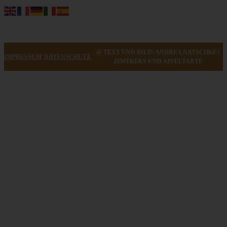
@ TEXT UND BILD: ANDREA NATSCHKE |
IMPRESSUM
DATENSCHUTZ
ZIMTKEKS UND APFELTARTE