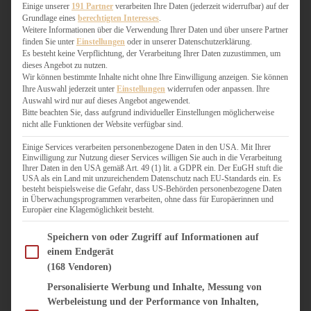
WEIHNACHTSBÄCKEREI
Einige unserer
191 Partner
verarbeiten Ihre Daten (jederzeit widerrufbar) auf der
Grundlage eines
berechtigten Interesses
.
ZIMTLIEBE
Weitere Informationen über die Verwendung Ihrer Daten und über unsere Partner
finden Sie unter
Einstellungen
oder in unserer Datenschutzerklärung.
HERZHAFT
Es besteht keine Verpflichtung, der Verarbeitung Ihrer Daten zuzustimmen, um
dieses Angebot zu nutzen.
BEILAGEN & GEMÜSE
Wir können bestimmte Inhalte nicht ohne Ihre Einwilligung anzeigen. Sie können
BURGER & SANDWICHES
Ihre Auswahl jederzeit unter
Einstellungen
widerrufen oder anpassen. Ihre
FIX AUF DEM TISCH
Auswahl wird nur auf dieses Angebot angewendet.
Bitte beachten Sie, dass aufgrund individueller Einstellungen möglicherweise
FLEISCH & FISCH
nicht alle Funktionen der Website verfügbar sind.
GRILLEN / BARBECUE
HERZHAFTES BACKEN
Einige Services verarbeiten personenbezogene Daten in den USA. Mit Ihrer
Einwilligung zur Nutzung dieser Services willigen Sie auch in die Verarbeitung
ONE-POT-GERICHTE
Ihrer Daten in den USA gemäß Art. 49 (1) lit. a GDPR ein. Der EuGH stuft die
PASTA & NUDELGERICHTE
USA als ein Land mit unzureichendem Datenschutz nach EU-Standards ein. Es
besteht beispielsweise die Gefahr, dass US-Behörden personenbezogene Daten
PIZZA, TARTES & QUICHES
in Überwachungsprogrammen verarbeiten, ohne dass für Europäerinnen und
REIS & RISOTTO
Europäer eine Klagemöglichkeit besteht.
SALATE & SNACKS
Im Folgenden finden Sie eine Liste der Zwecke des IAB Transparency and Consent Fram
SUPPENKASPEREIEN
Speichern von oder Zugriff auf Informationen auf
einem Endgerät
VEGAN HERZHAFT
(168 Vendoren)
VEGETARISCHES
VORSPEISEN
Personalisierte Werbung und Inhalte, Messung von
Werbeleistung und der Performance von Inhalten,