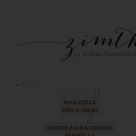
HOME
GRUNDLAGEN
BACKSCHULE
TIPPS & TRICKS
REZEPTE
REZEPTE NACH KATEGORIE
REZEPTE A-Z