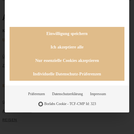
Apfelgebäck
Keine Beiträge gefunden
Einwilligung speichern
Unternehmen
Ich akzeptiere alle
ÜBER MICH
Nur essenzielle Cookies akzeptieren
ZUSAMMENARBEIT
Individuelle Datenschutz-Präferenzen
Entdecken
Präferenzen
Datenschutzerklärung
Impressum
GRUNDLAGEN
Borlabs Cookie - TCF-CMP Id: 323
ALLE REZEPTE
REISEN