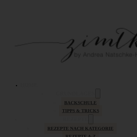
HOME
GRUNDLAGEN
BACKSCHULE
TIPPS & TRICKS
REZEPTE
REZEPTE NACH KATEGORIE
REZEPTE A-Z