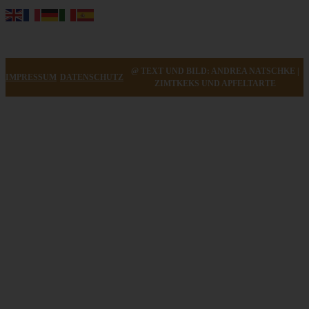
@ TEXT UND BILD: ANDREA NATSCHKE |
IMPRESSUM
DATENSCHUTZ
ZIMTKEKS UND APFELTARTE