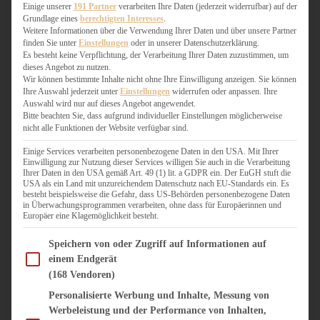
WEIHNACHTSBÄCKEREI
Einige unserer
191 Partner
verarbeiten Ihre Daten (jederzeit widerrufbar) auf der
Grundlage eines
berechtigten Interesses
.
ZIMTLIEBE
Weitere Informationen über die Verwendung Ihrer Daten und über unsere Partner
finden Sie unter
Einstellungen
oder in unserer Datenschutzerklärung.
HERZHAFT
Es besteht keine Verpflichtung, der Verarbeitung Ihrer Daten zuzustimmen, um
dieses Angebot zu nutzen.
BEILAGEN & GEMÜSE
Wir können bestimmte Inhalte nicht ohne Ihre Einwilligung anzeigen. Sie können
BURGER & SANDWICHES
Ihre Auswahl jederzeit unter
Einstellungen
widerrufen oder anpassen. Ihre
FIX AUF DEM TISCH
Auswahl wird nur auf dieses Angebot angewendet.
Bitte beachten Sie, dass aufgrund individueller Einstellungen möglicherweise
FLEISCH & FISCH
nicht alle Funktionen der Website verfügbar sind.
GRILLEN / BARBECUE
HERZHAFTES BACKEN
Einige Services verarbeiten personenbezogene Daten in den USA. Mit Ihrer
Einwilligung zur Nutzung dieser Services willigen Sie auch in die Verarbeitung
ONE-POT-GERICHTE
Ihrer Daten in den USA gemäß Art. 49 (1) lit. a GDPR ein. Der EuGH stuft die
PASTA & NUDELGERICHTE
USA als ein Land mit unzureichendem Datenschutz nach EU-Standards ein. Es
besteht beispielsweise die Gefahr, dass US-Behörden personenbezogene Daten
PIZZA, TARTES & QUICHES
in Überwachungsprogrammen verarbeiten, ohne dass für Europäerinnen und
REIS & RISOTTO
Europäer eine Klagemöglichkeit besteht.
SALATE & SNACKS
Im Folgenden finden Sie eine Liste der Zwecke des IAB Transparency and Consent Fram
SUPPENKASPEREIEN
Speichern von oder Zugriff auf Informationen auf
einem Endgerät
VEGAN HERZHAFT
(168 Vendoren)
VEGETARISCHES
VORSPEISEN
Personalisierte Werbung und Inhalte, Messung von
Werbeleistung und der Performance von Inhalten,