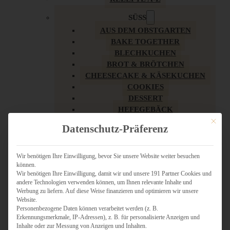
SÜSS
AUS DEM OBSTGARTEN
BAKE TOGETHER
BLECHKUCHEN
BROT & BRÖTCHEN
CHEESECAKE & KÄSEKUCHEN
COOKIES
DESSERT
HEFEGEBÄCK
KLASSIKER
Mit dies
Datenschutz-Präferenz
KUCHEN
LOW CARB & GESÜNDER
MY AMERICAN BAKERY
Wir benötigen Ihre Einwilligung, bevor Sie unsere Website weiter besuchen
können.
REZEPTE ZU OSTERN
Wir benötigen Ihre Einwilligung, damit wir und unsere 191 Partner Cookies und
SCHOKOLADIGES
andere Technologien verwenden können, um Ihnen relevante Inhalte und
SÜSSES HAUPTGERICHT
Werbung zu liefern. Auf diese Weise finanzieren und optimieren wir unsere
SÜSSES KLEINGEBÄCK
Website.
Personenbezogene Daten können verarbeitet werden (z. B.
TÖRTCHEN
Erkennungsmerkmale, IP-Adressen), z. B. für personalisierte Anzeigen und
VEGAN SÜSS
Inhalte oder zur Messung von Anzeigen und Inhalten.