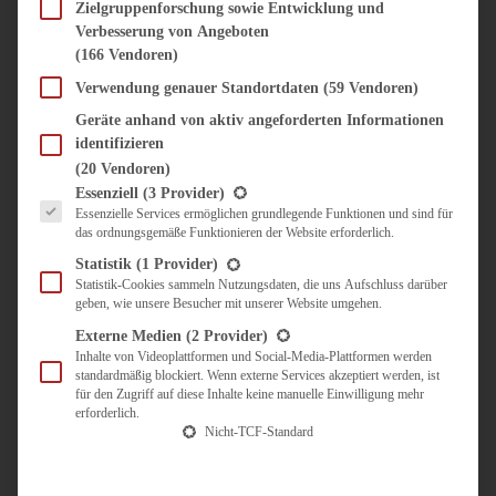
SÜSS & HERZHAFT
Zielgruppenforschung sowie Entwicklung und
Verbesserung von Angeboten
BROTAUFSTRICH
(166 Vendoren)
BRUNCH & FRÜHSTÜCK
DIPS, SAUCEN, CHUTNEYS
Verwendung genauer Standortdaten
(59 Vendoren)
KINDER-LIEBLINGSESSEN
Geräte anhand von aktiv angeforderten Informationen
KÜCHENGESCHENKE
identifizieren
OMAS REZEPTE
(20 Vendoren)
TARTES UND PIES
Es folgt eine Liste der Service-Gruppen, für die eine Einwilligung erteilt werden kann.
Essenziell
(3 Provider)
Essenzielle Services ermöglichen grundlegende Funktionen und sind für
UNTERWEGS
das ordnungsgemäße Funktionieren der Website erforderlich.
REISETIPPS
Statistik
(1 Provider)
KULINARISCH UNTERWEGS
Statistik-Cookies sammeln Nutzungsdaten, die uns Aufschluss darüber
geben, wie unsere Besucher mit unserer Website umgehen.
ÜBER MICH
ZUSAMMENARBEIT
Externe Medien
(2 Provider)
Inhalte von Videoplattformen und Social-Media-Plattformen werden
standardmäßig blockiert. Wenn externe Services akzeptiert werden, ist
für den Zugriff auf diese Inhalte keine manuelle Einwilligung mehr
erforderlich.
Nicht-TCF-Standard
Suche