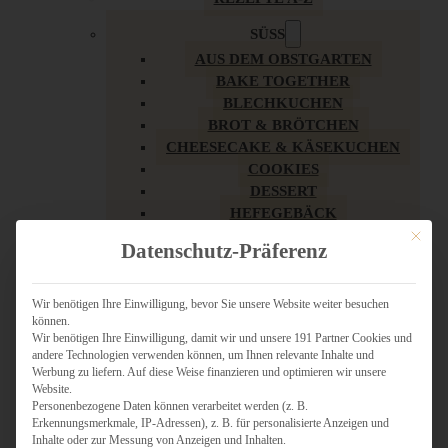
SÜSS
AUS DEM OBSTGARTEN
BAKE TOGETHER
BLECHKUCHEN
BROT & BRÖTCHEN
CHEESECAKE & KÄSEKUCHEN
COOKIES
DESSERT
HEFEGEBÄCK
KLASSIKER
Mit dies
Datenschutz-Präferenz
KUCHEN
LOW CARB & GESÜNDER
MY AMERICAN BAKERY
Wir benötigen Ihre Einwilligung, bevor Sie unsere Website weiter besuchen
können.
REZEPTE ZU OSTERN
Wir benötigen Ihre Einwilligung, damit wir und unsere 191 Partner Cookies und
SCHOKOLADIGES
andere Technologien verwenden können, um Ihnen relevante Inhalte und
SÜSSES HAUPTGERICHT
Werbung zu liefern. Auf diese Weise finanzieren und optimieren wir unsere
SÜSSES KLEINGEBÄCK
Website.
Personenbezogene Daten können verarbeitet werden (z. B.
TÖRTCHEN
Erkennungsmerkmale, IP-Adressen), z. B. für personalisierte Anzeigen und
VEGAN SÜSS
Inhalte oder zur Messung von Anzeigen und Inhalten.