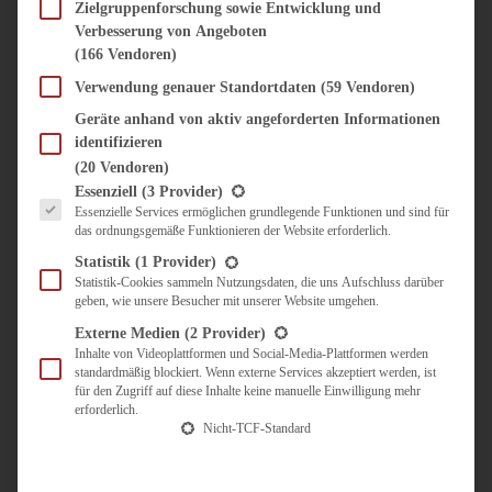
SÜSS & HERZHAFT
Zielgruppenforschung sowie Entwicklung und
Verbesserung von Angeboten
BROTAUFSTRICH
(166 Vendoren)
BRUNCH & FRÜHSTÜCK
DIPS, SAUCEN, CHUTNEYS
Verwendung genauer Standortdaten
(59 Vendoren)
KINDER-LIEBLINGSESSEN
Geräte anhand von aktiv angeforderten Informationen
KÜCHENGESCHENKE
identifizieren
OMAS REZEPTE
(20 Vendoren)
TARTES UND PIES
Es folgt eine Liste der Service-Gruppen, für die eine Einwilligung erteilt werden kann.
Essenziell
(3 Provider)
Essenzielle Services ermöglichen grundlegende Funktionen und sind für
UNTERWEGS
das ordnungsgemäße Funktionieren der Website erforderlich.
REISETIPPS
Statistik
(1 Provider)
KULINARISCH UNTERWEGS
Statistik-Cookies sammeln Nutzungsdaten, die uns Aufschluss darüber
geben, wie unsere Besucher mit unserer Website umgehen.
ÜBER MICH
ZUSAMMENARBEIT
Externe Medien
(2 Provider)
Inhalte von Videoplattformen und Social-Media-Plattformen werden
standardmäßig blockiert. Wenn externe Services akzeptiert werden, ist
für den Zugriff auf diese Inhalte keine manuelle Einwilligung mehr
erforderlich.
Nicht-TCF-Standard
Suche