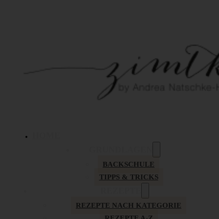
HOME
GRUNDLAGEN
BACKSCHULE
TIPPS & TRICKS
REZEPTE
REZEPTE NACH KATEGORIE
REZEPTE A-Z