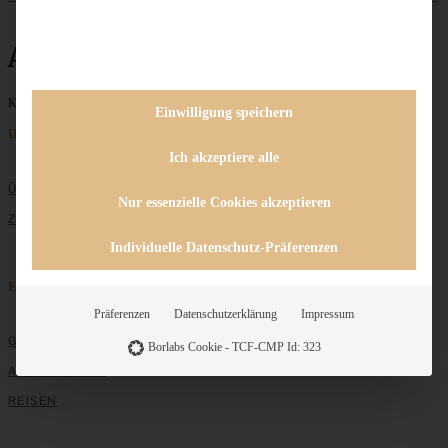
Apfel-Crumble
Keine Beiträge gefunden
Einwilligung speichern
Unternehmen
Ich akzeptiere alle
ÜBER MICH
Nur essenzielle Cookies akzeptieren
ZUSAMMENARBEIT
Individuelle Datenschutz-Präferenzen
Entdecken
Präferenzen
Datenschutzerklärung
Impressum
GRUNDLAGEN
Borlabs Cookie - TCF-CMP Id: 323
ALLE REZEPTE
REISEN