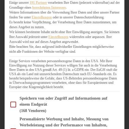
WEIHNACHTSBÄCKEREI
Einige unserer
191 Partner
verarbeiten Ihre Daten (jederzeit widerrufbar) auf der
Grundlage eines
berechtigten Interesses
.
ZIMTLIEBE
Weitere Informationen über die Verwendung Ihrer Daten und über unsere Partner
finden Sie unter
Einstellungen
oder in unserer Datenschutzerklärung.
HERZHAFT
Es besteht keine Verpflichtung, der Verarbeitung Ihrer Daten zuzustimmen, um
dieses Angebot zu nutzen.
BEILAGEN & GEMÜSE
Wir können bestimmte Inhalte nicht ohne Ihre Einwilligung anzeigen. Sie können
BURGER & SANDWICHES
Ihre Auswahl jederzeit unter
Einstellungen
widerrufen oder anpassen. Ihre
FIX AUF DEM TISCH
Auswahl wird nur auf dieses Angebot angewendet.
Bitte beachten Sie, dass aufgrund individueller Einstellungen möglicherweise
FLEISCH & FISCH
nicht alle Funktionen der Website verfügbar sind.
GRILLEN / BARBECUE
HERZHAFTES BACKEN
Einige Services verarbeiten personenbezogene Daten in den USA. Mit Ihrer
Einwilligung zur Nutzung dieser Services willigen Sie auch in die Verarbeitung
ONE-POT-GERICHTE
Ihrer Daten in den USA gemäß Art. 49 (1) lit. a GDPR ein. Der EuGH stuft die
PASTA & NUDELGERICHTE
USA als ein Land mit unzureichendem Datenschutz nach EU-Standards ein. Es
besteht beispielsweise die Gefahr, dass US-Behörden personenbezogene Daten
PIZZA, TARTES & QUICHES
in Überwachungsprogrammen verarbeiten, ohne dass für Europäerinnen und
REIS & RISOTTO
Europäer eine Klagemöglichkeit besteht.
SALATE & SNACKS
Im Folgenden finden Sie eine Liste der Zwecke des IAB Transparency and Consent Fram
SUPPENKASPEREIEN
Speichern von oder Zugriff auf Informationen auf
einem Endgerät
VEGAN HERZHAFT
(168 Vendoren)
VEGETARISCHES
VORSPEISEN
Personalisierte Werbung und Inhalte, Messung von
Werbeleistung und der Performance von Inhalten,