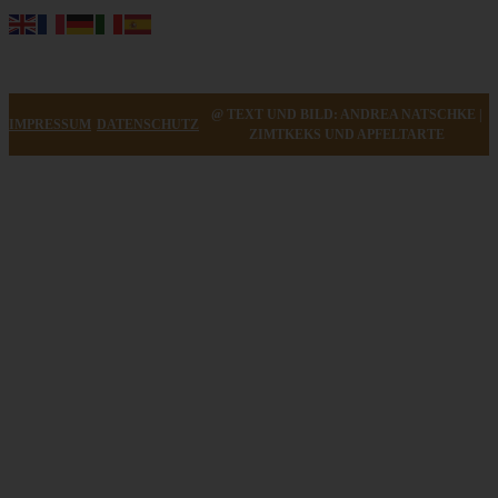
@ TEXT UND BILD: ANDREA NATSCHKE |
IMPRESSUM
DATENSCHUTZ
ZIMTKEKS UND APFELTARTE