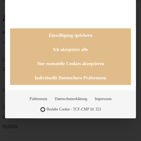
Antipastiplatte
Keine Beiträge gefunden
Einwilligung speichern
Unternehmen
Ich akzeptiere alle
ÜBER MICH
Nur essenzielle Cookies akzeptieren
ZUSAMMENARBEIT
Individuelle Datenschutz-Präferenzen
Entdecken
Präferenzen
Datenschutzerklärung
Impressum
GRUNDLAGEN
Borlabs Cookie - TCF-CMP Id: 323
ALLE REZEPTE
REISEN