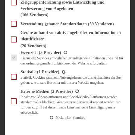
SÜSS & HERZHAFT
Zielgruppenforschung sowie Entwicklung und
Verbesserung von Angeboten
BROTAUFSTRICH
(166 Vendoren)
BRUNCH & FRÜHSTÜCK
DIPS, SAUCEN, CHUTNEYS
Verwendung genauer Standortdaten
(59 Vendoren)
KINDER-LIEBLINGSESSEN
Geräte anhand von aktiv angeforderten Informationen
KÜCHENGESCHENKE
identifizieren
OMAS REZEPTE
(20 Vendoren)
TARTES UND PIES
Es folgt eine Liste der Service-Gruppen, für die eine Einwilligung erteilt werden kann.
Essenziell
(3 Provider)
Essenzielle Services ermöglichen grundlegende Funktionen und sind für
UNTERWEGS
das ordnungsgemäße Funktionieren der Website erforderlich.
REISETIPPS
Statistik
(1 Provider)
KULINARISCH UNTERWEGS
Statistik-Cookies sammeln Nutzungsdaten, die uns Aufschluss darüber
geben, wie unsere Besucher mit unserer Website umgehen.
ÜBER MICH
ZUSAMMENARBEIT
Externe Medien
(2 Provider)
Inhalte von Videoplattformen und Social-Media-Plattformen werden
standardmäßig blockiert. Wenn externe Services akzeptiert werden, ist
für den Zugriff auf diese Inhalte keine manuelle Einwilligung mehr
erforderlich.
Nicht-TCF-Standard
Suche