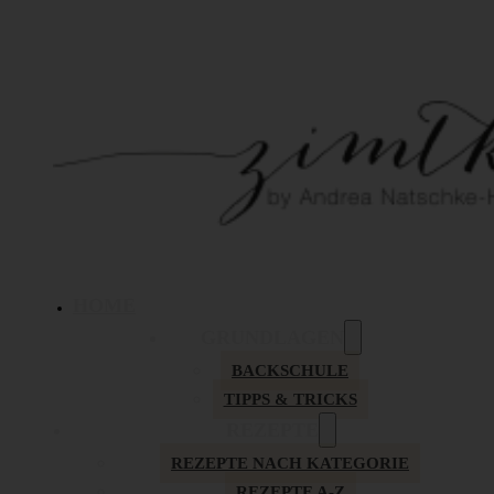
HOME
GRUNDLAGEN
BACKSCHULE
TIPPS & TRICKS
REZEPTE
REZEPTE NACH KATEGORIE
REZEPTE A-Z