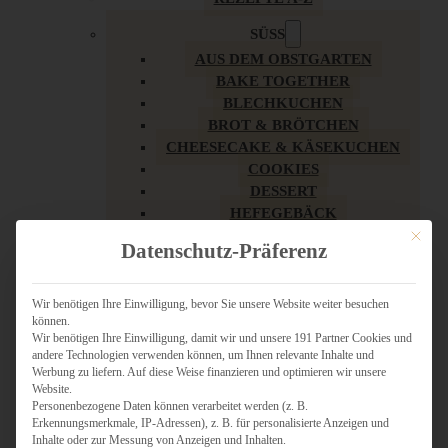
SÜSS
AUS DEM OBSTGARTEN
BAKE TOGETHER
BLECHKUCHEN
BROT & BRÖTCHEN
CHEESECAKE & KÄSEKUCHEN
COOKIES
DESSERT
HEFEGEBÄCK
KLASSIKER
Mit dies
Datenschutz-Präferenz
KUCHEN
LOW CARB & GESÜNDER
MY AMERICAN BAKERY
Wir benötigen Ihre Einwilligung, bevor Sie unsere Website weiter besuchen
können.
REZEPTE ZU OSTERN
Wir benötigen Ihre Einwilligung, damit wir und unsere 191 Partner Cookies und
SCHOKOLADIGES
andere Technologien verwenden können, um Ihnen relevante Inhalte und
SÜSSES HAUPTGERICHT
Werbung zu liefern. Auf diese Weise finanzieren und optimieren wir unsere
SÜSSES KLEINGEBÄCK
Website.
Personenbezogene Daten können verarbeitet werden (z. B.
TÖRTCHEN
Erkennungsmerkmale, IP-Adressen), z. B. für personalisierte Anzeigen und
VEGAN SÜSS
Inhalte oder zur Messung von Anzeigen und Inhalten.