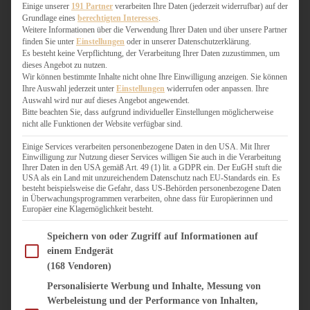
WEIHNACHTSBÄCKEREI
Einige unserer
191 Partner
verarbeiten Ihre Daten (jederzeit widerrufbar) auf der
Grundlage eines
berechtigten Interesses
.
ZIMTLIEBE
Weitere Informationen über die Verwendung Ihrer Daten und über unsere Partner
finden Sie unter
Einstellungen
oder in unserer Datenschutzerklärung.
HERZHAFT
Es besteht keine Verpflichtung, der Verarbeitung Ihrer Daten zuzustimmen, um
dieses Angebot zu nutzen.
BEILAGEN & GEMÜSE
Wir können bestimmte Inhalte nicht ohne Ihre Einwilligung anzeigen. Sie können
BURGER & SANDWICHES
Ihre Auswahl jederzeit unter
Einstellungen
widerrufen oder anpassen. Ihre
FIX AUF DEM TISCH
Auswahl wird nur auf dieses Angebot angewendet.
Bitte beachten Sie, dass aufgrund individueller Einstellungen möglicherweise
FLEISCH & FISCH
nicht alle Funktionen der Website verfügbar sind.
GRILLEN / BARBECUE
HERZHAFTES BACKEN
Einige Services verarbeiten personenbezogene Daten in den USA. Mit Ihrer
Einwilligung zur Nutzung dieser Services willigen Sie auch in die Verarbeitung
ONE-POT-GERICHTE
Ihrer Daten in den USA gemäß Art. 49 (1) lit. a GDPR ein. Der EuGH stuft die
PASTA & NUDELGERICHTE
USA als ein Land mit unzureichendem Datenschutz nach EU-Standards ein. Es
besteht beispielsweise die Gefahr, dass US-Behörden personenbezogene Daten
PIZZA, TARTES & QUICHES
in Überwachungsprogrammen verarbeiten, ohne dass für Europäerinnen und
REIS & RISOTTO
Europäer eine Klagemöglichkeit besteht.
SALATE & SNACKS
Im Folgenden finden Sie eine Liste der Zwecke des IAB Transparency and Consent Fram
SUPPENKASPEREIEN
Speichern von oder Zugriff auf Informationen auf
einem Endgerät
VEGAN HERZHAFT
(168 Vendoren)
VEGETARISCHES
VORSPEISEN
Personalisierte Werbung und Inhalte, Messung von
Werbeleistung und der Performance von Inhalten,