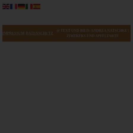
@ TEXT UND BILD: ANDREA NATSCHKE |
IMPRESSUM
DATENSCHUTZ
ZIMTKEKS UND APFELTARTE