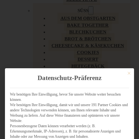
SÜSS
AUS DEM OBSTGARTEN
BAKE TOGETHER
BLECHKUCHEN
BROT & BRÖTCHEN
CHEESECAKE & KÄSEKUCHEN
COOKIES
DESSERT
HEFEGEBÄCK
KLASSIKER
Mit dies
Datenschutz-Präferenz
KUCHEN
LOW CARB & GESÜNDER
MY AMERICAN BAKERY
Wir benötigen Ihre Einwilligung, bevor Sie unsere Website weiter besuchen
können.
REZEPTE ZU OSTERN
Wir benötigen Ihre Einwilligung, damit wir und unsere 191 Partner Cookies und
SCHOKOLADIGES
andere Technologien verwenden können, um Ihnen relevante Inhalte und
SÜSSES HAUPTGERICHT
Werbung zu liefern. Auf diese Weise finanzieren und optimieren wir unsere
SÜSSES KLEINGEBÄCK
Website.
Personenbezogene Daten können verarbeitet werden (z. B.
TÖRTCHEN
Erkennungsmerkmale, IP-Adressen), z. B. für personalisierte Anzeigen und
VEGAN SÜSS
Inhalte oder zur Messung von Anzeigen und Inhalten.