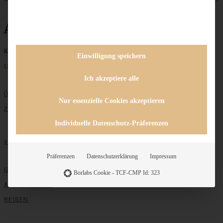
Antipasti
Keine Beiträge gefunden
Einwilligung speichern
Unternehmen
Ich akzeptiere alle
ÜBER MICH
Nur essenzielle Cookies akzeptieren
ZUSAMMENARBEIT
Individuelle Datenschutz-Präferenzen
Entdecken
Präferenzen
Datenschutzerklärung
Impressum
GRUNDLAGEN
Borlabs Cookie - TCF-CMP Id: 323
ALLE REZEPTE
REISEN