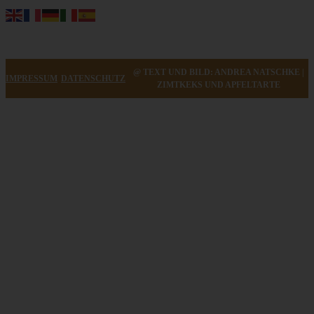
@ TEXT UND BILD: ANDREA NATSCHKE |
IMPRESSUM
DATENSCHUTZ
ZIMTKEKS UND APFELTARTE