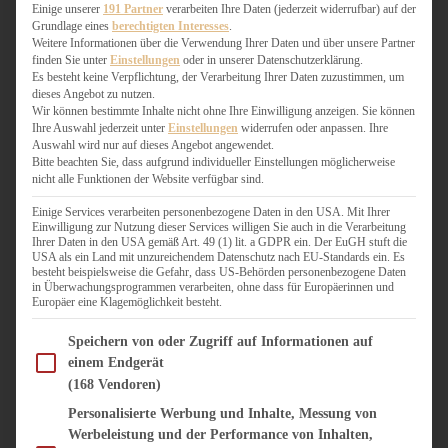
WEIHNACHTSBÄCKEREI
Einige unserer
191 Partner
verarbeiten Ihre Daten (jederzeit widerrufbar) auf der
Grundlage eines
berechtigten Interesses
.
ZIMTLIEBE
Weitere Informationen über die Verwendung Ihrer Daten und über unsere Partner
finden Sie unter
Einstellungen
oder in unserer Datenschutzerklärung.
HERZHAFT
Es besteht keine Verpflichtung, der Verarbeitung Ihrer Daten zuzustimmen, um
dieses Angebot zu nutzen.
BEILAGEN & GEMÜSE
Wir können bestimmte Inhalte nicht ohne Ihre Einwilligung anzeigen. Sie können
BURGER & SANDWICHES
Ihre Auswahl jederzeit unter
Einstellungen
widerrufen oder anpassen. Ihre
FIX AUF DEM TISCH
Auswahl wird nur auf dieses Angebot angewendet.
Bitte beachten Sie, dass aufgrund individueller Einstellungen möglicherweise
FLEISCH & FISCH
nicht alle Funktionen der Website verfügbar sind.
GRILLEN / BARBECUE
HERZHAFTES BACKEN
Einige Services verarbeiten personenbezogene Daten in den USA. Mit Ihrer
Einwilligung zur Nutzung dieser Services willigen Sie auch in die Verarbeitung
ONE-POT-GERICHTE
Ihrer Daten in den USA gemäß Art. 49 (1) lit. a GDPR ein. Der EuGH stuft die
PASTA & NUDELGERICHTE
USA als ein Land mit unzureichendem Datenschutz nach EU-Standards ein. Es
besteht beispielsweise die Gefahr, dass US-Behörden personenbezogene Daten
PIZZA, TARTES & QUICHES
in Überwachungsprogrammen verarbeiten, ohne dass für Europäerinnen und
REIS & RISOTTO
Europäer eine Klagemöglichkeit besteht.
SALATE & SNACKS
Im Folgenden finden Sie eine Liste der Zwecke des IAB Transparency and Consent Fram
SUPPENKASPEREIEN
Speichern von oder Zugriff auf Informationen auf
einem Endgerät
VEGAN HERZHAFT
(168 Vendoren)
VEGETARISCHES
VORSPEISEN
Personalisierte Werbung und Inhalte, Messung von
Werbeleistung und der Performance von Inhalten,