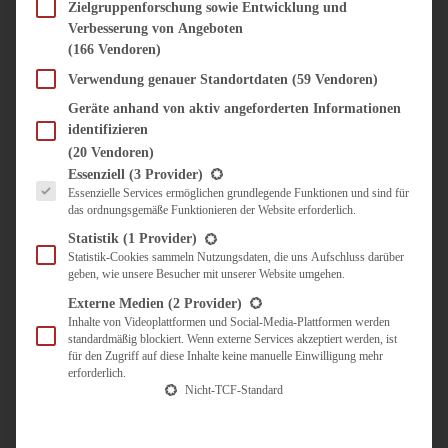
SÜSS & HERZHAFT
Zielgruppenforschung sowie Entwicklung und
Verbesserung von Angeboten
BROTAUFSTRICH
(166 Vendoren)
BRUNCH & FRÜHSTÜCK
DIPS, SAUCEN, CHUTNEYS
Verwendung genauer Standortdaten
(59 Vendoren)
KINDER-LIEBLINGSESSEN
Geräte anhand von aktiv angeforderten Informationen
KÜCHENGESCHENKE
identifizieren
OMAS REZEPTE
(20 Vendoren)
TARTES UND PIES
Es folgt eine Liste der Service-Gruppen, für die eine Einwilligung erteilt werden kann.
Essenziell
(3 Provider)
Essenzielle Services ermöglichen grundlegende Funktionen und sind für
UNTERWEGS
das ordnungsgemäße Funktionieren der Website erforderlich.
REISETIPPS
Statistik
(1 Provider)
KULINARISCH UNTERWEGS
Statistik-Cookies sammeln Nutzungsdaten, die uns Aufschluss darüber
geben, wie unsere Besucher mit unserer Website umgehen.
ÜBER MICH
ZUSAMMENARBEIT
Externe Medien
(2 Provider)
Inhalte von Videoplattformen und Social-Media-Plattformen werden
standardmäßig blockiert. Wenn externe Services akzeptiert werden, ist
für den Zugriff auf diese Inhalte keine manuelle Einwilligung mehr
erforderlich.
Nicht-TCF-Standard
Suche