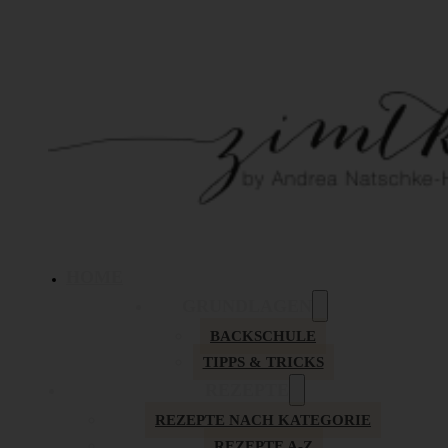
HOME
GRUNDLAGEN
BACKSCHULE
TIPPS & TRICKS
REZEPTE
REZEPTE NACH KATEGORIE
REZEPTE A-Z