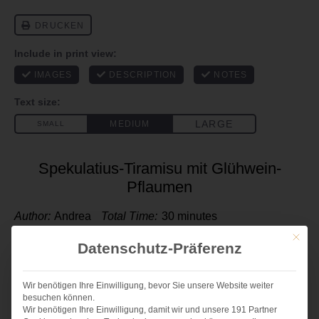
Spekulatius-Tiramisu mit Glühwein-
Pflaumen
Author:
Andrea
Total Time:
30 minutes
Mit die
Datenschutz-Präferenz
Ein wunderbares Dessert im Glas – Spekulatius-
Tiramisu. Lässt sich toll vorbereiten!
Wir benötigen Ihre Einwilligung, bevor Sie unsere Website weiter
besuchen können.
ZUTATEN
Wir benötigen Ihre Einwilligung, damit wir und unsere 191 Partner