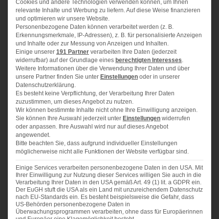
Cookies und andere Technologien verwenden können, um Ihnen
1x
2x
3x
SCALE
relevante Inhalte und Werbung zu liefern. Auf diese Weise finanzieren
und optimieren wir unsere Website.
Für 4 – 6 Gläser (je nach Glasgröße)
Personenbezogene Daten können verarbeitet werden (z. B.
Erkennungsmerkmale, IP-Adressen), z. B. für personalisierte Anzeigen
und Inhalte oder zur Messung von Anzeigen und Inhalten.
Einige unserer
191 Partner
verarbeiten Ihre Daten (jederzeit
200 ml Sahne
widerrufbar) auf der Grundlage eines
berechtigten Interesses
.
250 g
Mascarpone
Weitere Informationen über die Verwendung Ihrer Daten und über
unsere Partner finden Sie unter
Einstellungen
oder in unserer
75 g
Zucker
Datenschutzerklärung.
1
Päckchen Vanille-Zucker
Es besteht keine Verpflichtung, der Verarbeitung Ihrer Daten
zuzustimmen, um dieses Angebot zu nutzen.
Abrieb einer halben Zitrone
Wir können bestimmte Inhalte nicht ohne Ihre Einwilligung anzeigen.
1
gestr. TL Zimt
Sie können Ihre Auswahl jederzeit unter
Einstellungen
widerrufen
ca. 50 g Löffelbiskuit
oder anpassen. Ihre Auswahl wird nur auf dieses Angebot
angewendet.
ca. 50 g Spekulatius
Bitte beachten Sie, dass aufgrund individueller Einstellungen
möglicherweise nicht alle Funktionen der Website verfügbar sind.
1 großes Glas Pflaumen
200
ml Glühwein
Einige Services verarbeiten personenbezogene Daten in den USA. Mit
100
ml Pflaumensaft
Ihrer Einwilligung zur Nutzung dieser Services willigen Sie auch in die
Verarbeitung Ihrer Daten in den USA gemäß Art. 49 (1) lit. a GDPR ein.
Saft einer Zitrone
Der EuGH stuft die USA als ein Land mit unzureichendem Datenschutz
nach EU-Standards ein. Es besteht beispielsweise die Gefahr, dass
1
Zimtstange
US-Behörden personenbezogene Daten in
1
Sternanis
Überwachungsprogrammen verarbeiten, ohne dass für Europäerinnen
und Europäer eine Klagemöglichkeit besteht.