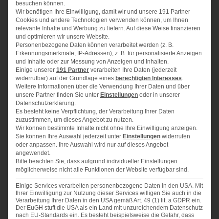
besuchen können.
Wir benötigen Ihre Einwilligung, damit wir und unsere 191 Partner
Cookies und andere Technologien verwenden können, um Ihnen
125 g
weiche Butter
relevante Inhalte und Werbung zu liefern. Auf diese Weise finanzieren
und optimieren wir unsere Website.
125 g
brauner Zucker
Personenbezogene Daten können verarbeitet werden (z. B.
1
Päckchen Bourbon-Vanillezucker
Erkennungsmerkmale, IP-Adressen), z. B. für personalisierte Anzeigen
und Inhalte oder zur Messung von Anzeigen und Inhalten.
4
Eier
Einige unserer
191 Partner
verarbeiten Ihre Daten (jederzeit
widerrufbar) auf der Grundlage eines
berechtigten Interesses
.
50 g
Schmand
Weitere Informationen über die Verwendung Ihrer Daten und über
unsere Partner finden Sie unter
Einstellungen
oder in unserer
2
TL Lebkuchengewürz (ich bevorzuge das von Ingo
Datenschutzerklärung.
Es besteht keine Verpflichtung, der Verarbeitung Ihrer Daten
Holland, Altes Gewürzamt)
zuzustimmen, um dieses Angebot zu nutzen.
Wir können bestimmte Inhalte nicht ohne Ihre Einwilligung anzeigen.
1
Prise Salz
Sie können Ihre Auswahl jederzeit unter
Einstellungen
widerrufen
oder anpassen. Ihre Auswahl wird nur auf dieses Angebot
250 g
Mehl
angewendet.
80 g
gemahlene Mandeln
Bitte beachten Sie, dass aufgrund individueller Einstellungen
möglicherweise nicht alle Funktionen der Website verfügbar sind.
1
Päckchen Backpulver
Einige Services verarbeiten personenbezogene Daten in den USA. Mit
Ihrer Einwilligung zur Nutzung dieser Services willigen Sie auch in die
100
ml Milch
Verarbeitung Ihrer Daten in den USA gemäß Art. 49 (1) lit. a GDPR ein.
Der EuGH stuft die USA als ein Land mit unzureichendem Datenschutz
125 g
Bio Montmorency Getrocknet Sauerkirschen, 8
nach EU-Standards ein. Es besteht beispielsweise die Gefahr, dass