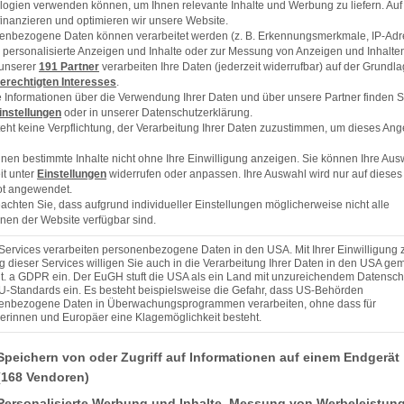
ogien verwenden können, um Ihnen relevante Inhalte und Werbung zu liefern. Auf
inanzieren und optimieren wir unsere Website.
enbezogene Daten können verarbeitet werden (z. B. Erkennungsmerkmale, IP-Adr
ür personalisierte Anzeigen und Inhalte oder zur Messung von Anzeigen und Inhalte
 unserer
191 Partner
verarbeiten Ihre Daten (jederzeit widerrufbar) auf der Grundl
erechtigten Interesses
.
 Informationen über die Verwendung Ihrer Daten und über unsere Partner finden S
instellungen
oder in unserer Datenschutzerklärung.
eht keine Verpflichtung, der Verarbeitung Ihrer Daten zuzustimmen, um dieses Ang
nen bestimmte Inhalte nicht ohne Ihre Einwilligung anzeigen. Sie können Ihre Aus
it unter
Einstellungen
widerrufen oder anpassen. Ihre Auswahl wird nur auf dieses
t angewendet.
eachten Sie, dass aufgrund individueller Einstellungen möglicherweise nicht alle
nen der Website verfügbar sind.
Services verarbeiten personenbezogene Daten in den USA. Mit Ihrer Einwilligung 
 dieser Services willigen Sie auch in die Verarbeitung Ihrer Daten in den USA gem
lit. a GDPR ein. Der EuGH stuft die USA als ein Land mit unzureichendem Datensch
U-Standards ein. Es besteht beispielsweise die Gefahr, dass US-Behörden
enbezogene Daten in Überwachungsprogrammen verarbeiten, ohne dass für
erinnen und Europäer eine Klagemöglichkeit besteht.
nden finden Sie eine Liste der Zwecke des IAB Transparency and Consent Framework (TCF), 
Speichern von oder Zugriff auf Informationen auf einem Endgerät
(168 Vendoren)
Personalisierte Werbung und Inhalte, Messung von Werbeleistun