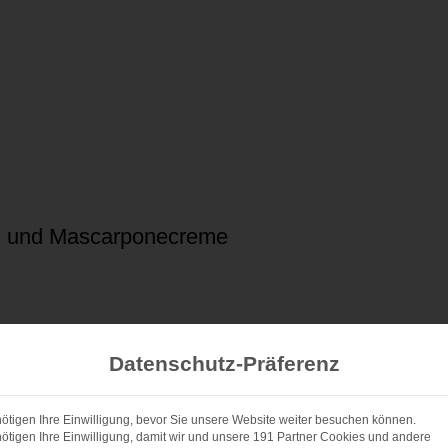
en und Mascarponecreme
pone
Datenschutz-Präferenz
1x
2x
3x
SCALE
ötigen Ihre Einwilligung, bevor Sie unsere Website weiter besuchen können.
m)
ötigen Ihre Einwilligung, damit wir und unsere 191 Partner Cookies und andere