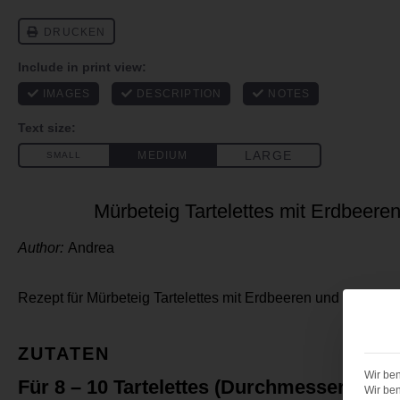
Mürbeteig Tartelettes mit Erdbeer
Author:
Andrea
Rezept für Mürbeteig Tartelettes mit Erdbeeren und Mascar
ZUTATEN
Wir ben
Für 8 – 10 Tartelettes (Durchmesser 10 c
Wir ben