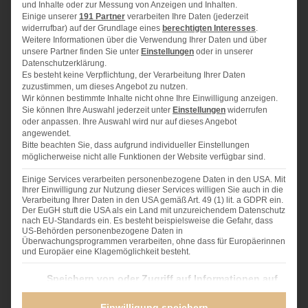
und Inhalte oder zur Messung von Anzeigen und Inhalten.
1
Schalotte
Einige unserer
191 Partner
verarbeiten Ihre Daten (jederzeit
1
Knoblauchzehe
widerrufbar) auf der Grundlage eines
berechtigten Interesses
.
Weitere Informationen über die Verwendung Ihrer Daten und über
75 g
Butter
unsere Partner finden Sie unter
Einstellungen
oder in unserer
etwas Brühe
Datenschutzerklärung.
Es besteht keine Verpflichtung, der Verarbeitung Ihrer Daten
150 g
Tomatenmark
zuzustimmen, um dieses Angebot zu nutzen.
2
EL Basilikum gehackt
Wir können bestimmte Inhalte nicht ohne Ihre Einwilligung anzeigen.
Sie können Ihre Auswahl jederzeit unter
Einstellungen
widerrufen
oder anpassen. Ihre Auswahl wird nur auf dieses Angebot
angewendet.
Bitte beachten Sie, dass aufgrund individueller Einstellungen
möglicherweise nicht alle Funktionen der Website verfügbar sind.
ZUBEREITUNG
Einige Services verarbeiten personenbezogene Daten in den USA. Mit
Ihrer Einwilligung zur Nutzung dieser Services willigen Sie auch in die
Für den Aufstrich die geschälten und in Stücke
Verarbeitung Ihrer Daten in den USA gemäß Art. 49 (1) lit. a GDPR ein.
Der EuGH stuft die USA als ein Land mit unzureichendem Datenschutz
geschnittenen Möhren in etwas Gemüse-Brühe ganz
nach EU-Standards ein. Es besteht beispielsweise die Gefahr, dass
weich dünsten. Möhren abgießen, Brühe dabei
US-Behörden personenbezogene Daten in
Überwachungsprogrammen verarbeiten, ohne dass für Europäerinnen
auffangen. Nun die Butter in einer Pfanne erhitzen
und Europäer eine Klagemöglichkeit besteht.
und darin die klein gewürfelte Schalotte und den
Knoblauch glasig dünsten. Alle Zutaten zusammen in
Im Folgenden finden Sie eine Liste der Zwecke des IAB Transparency and Consent Fra
Speichern von oder Zugriff auf Informationen auf
einem Endgerät
den Blitzhacker geben, das Tomatenmark zufügen
Einwilligung speichern