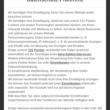
Streusel:
Wir benötigen Ihre Einwilligung, bevor Sie unsere Website weiter
besuchen können.
200 g
Mehl
Wir benötigen Ihre Einwilligung, damit wir und unsere 191 Partner
Cookies und andere Technologien verwenden können, um Ihnen
125 g
Butter
relevante Inhalte und Werbung zu liefern. Auf diese Weise finanzieren
und optimieren wir unsere Website.
100 g
Zucker
Personenbezogene Daten können verarbeitet werden (z. B.
Erkennungsmerkmale, IP-Adressen), z. B. für personalisierte Anzeigen
1/2
TL Zimt
und Inhalte oder zur Messung von Anzeigen und Inhalten.
Einige unserer
191 Partner
verarbeiten Ihre Daten (jederzeit
50 g
gehackte Haselnüsse
widerrufbar) auf der Grundlage eines
berechtigten Interesses
.
Weitere Informationen über die Verwendung Ihrer Daten und über
4
Äpfel
unsere Partner finden Sie unter
Einstellungen
oder in unserer
Datenschutzerklärung.
Teig:
Es besteht keine Verpflichtung, der Verarbeitung Ihrer Daten
300 g
Mehl
zuzustimmen, um dieses Angebot zu nutzen.
Wir können bestimmte Inhalte nicht ohne Ihre Einwilligung anzeigen.
250 g
Zucker
Sie können Ihre Auswahl jederzeit unter
Einstellungen
widerrufen
oder anpassen. Ihre Auswahl wird nur auf dieses Angebot
1
Päckchen Backpulver
angewendet.
Bitte beachten Sie, dass aufgrund individueller Einstellungen
200
ml Milch
möglicherweise nicht alle Funktionen der Website verfügbar sind.
200
ml Öl
Einige Services verarbeiten personenbezogene Daten in den USA. Mit