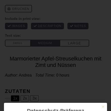
Marmorierter Apfel-Streuselkuchen mit
Zimt und Nüssen
Author:
Andrea
Total Time:
0 hours
ZUTATEN
1x
2x
3x
SCALE
Mit die
Für eine 26er oder 28er Springform:
Datenschutz-Präferenz