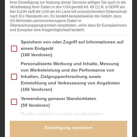
Ihrer Einwilligung zur Nutzung dieser Services willigen Sie auch in die
4
Eier
Verarbeitung Ihrer Daten in den USA gemäß Art. 49 (1) lit. a GDPR ein.
Der EuGH stuft die USA als ein Land mit unzureichendem Datenschutz
1
TL Vanille-Paste
nach EU-Standards ein. Es besteht beispielsweise die Gefahr, dass
US-Behörden personenbezogene Daten in
100 g
gemahlene Haselnüsse
Überwachungsprogrammen verarbeiten, ohne dass für Europäerinnen
und Europäer eine Klagemöglichkeit besteht.
1
EL Kakaopulver
Im Folgenden finden Sie eine Liste der Zwecke des IAB Transparency and Consent Fra
Speichern von oder Zugriff auf Informationen auf
1/2
TL Zimt
einem Endgerät
(168 Vendoren)
Butter für die Form
Personalisierte Werbung und Inhalte, Messung
von Werbeleistung und der Performance von
Inhalten, Zielgruppenforschung sowie
Entwicklung und Verbesserung von Angeboten
ZUBEREITUNG
(166 Vendoren)
Verwendung genauer Standortdaten
Für den Streuselteig die Butter mit Mehl, Zucker,
(59 Vendoren)
Haselnüssen und 1/2 TL Zimt zu einem krümeligen Teig
verarbeiten.
Geräte anhand von aktiv angeforderten
Informationen identifizieren
Ofen auf 175 °C (Ober-/Unterhitze) vorheizen. Die Form
einfetten und die Äpfel schälen, entkernen und achteln.
(20 Vendoren)
Einwilligung speichern
Es folgt eine Liste der Service-Gruppen, für die eine Einwilligung erteilt werden kan
Essenziell
(3 Provider)
Für den Rührteig die Eier und den Zucker dick-cremig