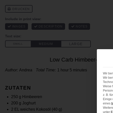
Low Carb Himbeer-Kuche
Author:
Andrea
Total Time:
1 hour 5 minutes
Wir ben
Wir ben
Technol
Weise f
ZUTATEN
Person
z. B. f
250 g
Himbeeren
Einige
200 g
Joghurt
eines
b
Weitere
2
EL weiches Kokosöl (
40 g
)
unter
E