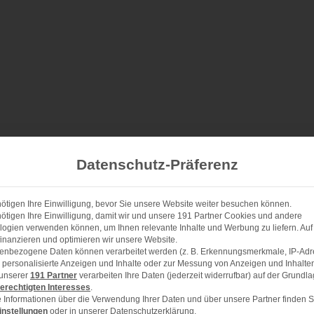
Datenschutz-Präferenz
n mit Mandeln
ötigen Ihre Einwilligung, bevor Sie unsere Website weiter besuchen können.
ötigen Ihre Einwilligung, damit wir und unsere 191 Partner Cookies und andere
ogien verwenden können, um Ihnen relevante Inhalte und Werbung zu liefern. Auf
1x
2x
3x
inanzieren und optimieren wir unsere Website.
SCALE
enbezogene Daten können verarbeitet werden (z. B. Erkennungsmerkmale, IP-Adr
ür personalisierte Anzeigen und Inhalte oder zur Messung von Anzeigen und Inhalte
 unserer
191 Partner
verarbeiten Ihre Daten (jederzeit widerrufbar) auf der Grundl
erechtigten Interesses
.
 Informationen über die Verwendung Ihrer Daten und über unsere Partner finden S
instellungen
oder in unserer Datenschutzerklärung.