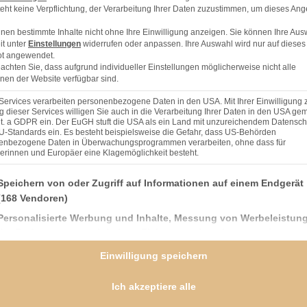
eht keine Verpflichtung, der Verarbeitung Ihrer Daten zuzustimmen, um dieses Ang
nen bestimmte Inhalte nicht ohne Ihre Einwilligung anzeigen. Sie können Ihre Aus
it unter
Einstellungen
widerrufen oder anpassen. Ihre Auswahl wird nur auf dieses
t angewendet.
eachten Sie, dass aufgrund individueller Einstellungen möglicherweise nicht alle
nen der Website verfügbar sind.
Services verarbeiten personenbezogene Daten in den USA. Mit Ihrer Einwilligung 
 dieser Services willigen Sie auch in die Verarbeitung Ihrer Daten in den USA gem
lit. a GDPR ein. Der EuGH stuft die USA als ein Land mit unzureichendem Datensch
U-Standards ein. Es besteht beispielsweise die Gefahr, dass US-Behörden
enbezogene Daten in Überwachungsprogrammen verarbeiten, ohne dass für
erinnen und Europäer eine Klagemöglichkeit besteht.
nden finden Sie eine Liste der Zwecke des IAB Transparency and Consent Framework (TCF), 
Speichern von oder Zugriff auf Informationen auf einem Endgerät
(168 Vendoren)
Personalisierte Werbung und Inhalte, Messung von Werbeleistun
der Performance von Inhalten, Zielgruppenforschung sowie
ingform von 22 – 24 cm gut ausfetten.
Entwicklung und Verbesserung von Angeboten
Einwilligung speichern
(166 Vendoren)
gen. Joghurt und weiches Kokosöl
Verwendung genauer Standortdaten
(59 Vendoren)
Ich akzeptiere alle
Geräte anhand von aktiv angeforderten Informationen identifizier
brieb und Vanille-Extrakt hinzugeben und