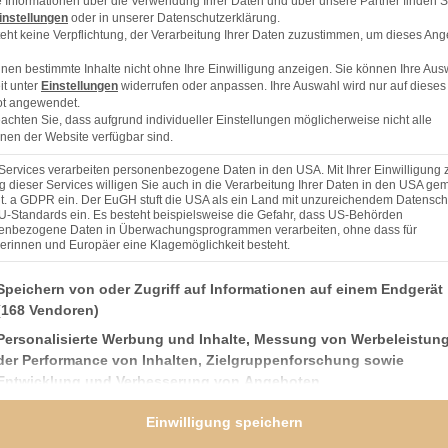
 Informationen über die Verwendung Ihrer Daten und über unsere Partner finden S
instellungen
oder in unserer Datenschutzerklärung.
eht keine Verpflichtung, der Verarbeitung Ihrer Daten zuzustimmen, um dieses Ang
nen bestimmte Inhalte nicht ohne Ihre Einwilligung anzeigen. Sie können Ihre Aus
it unter
Einstellungen
widerrufen oder anpassen. Ihre Auswahl wird nur auf dieses
t angewendet.
eachten Sie, dass aufgrund individueller Einstellungen möglicherweise nicht alle
nen der Website verfügbar sind.
Services verarbeiten personenbezogene Daten in den USA. Mit Ihrer Einwilligung 
 dieser Services willigen Sie auch in die Verarbeitung Ihrer Daten in den USA gem
lit. a GDPR ein. Der EuGH stuft die USA als ein Land mit unzureichendem Datensch
U-Standards ein. Es besteht beispielsweise die Gefahr, dass US-Behörden
enbezogene Daten in Überwachungsprogrammen verarbeiten, ohne dass für
erinnen und Europäer eine Klagemöglichkeit besteht.
nden finden Sie eine Liste der Zwecke des IAB Transparency and Consent Framework (TCF), 
Speichern von oder Zugriff auf Informationen auf einem Endgerät
(168 Vendoren)
Personalisierte Werbung und Inhalte, Messung von Werbeleistun
et die Enden ab.
der Performance von Inhalten, Zielgruppenforschung sowie
ren Backofen auf 200 °C Ober-/Unterhitze
Entwicklung und Verbesserung von Angeboten
(166 Vendoren)
Einwilligung speichern
 die in der Länge zum Spargel passen.
Verwendung genauer Standortdaten
(59 Vendoren)
en Ei (mit etwas Salz) und die dritte Schale