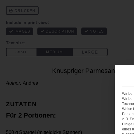
Knuspriger Parmesan Sparg
Author:
Andrea
Wir ben
Wir ben
ZUTATEN
Technol
Weise f
Für 2 Portionen:
Person
z. B. f
Einige
eines
b
500 g
Spargel (mitteldicke Stangen)