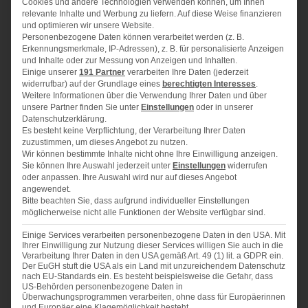
Cookies und andere Technologien verwenden können, um Ihnen
Einfaches, gelingsicheres Rezept für eine leckere und
relevante Inhalte und Werbung zu liefern. Auf diese Weise finanzieren
aromatische Spargelcremesuppe ganz ohne
und optimieren wir unsere Website.
Mehlschwitze
Personenbezogene Daten können verarbeitet werden (z. B.
Erkennungsmerkmale, IP-Adressen), z. B. für personalisierte Anzeigen
und Inhalte oder zur Messung von Anzeigen und Inhalten.
ZUTATEN
Einige unserer
191 Partner
verarbeiten Ihre Daten (jederzeit
widerrufbar) auf der Grundlage eines
berechtigten Interesses
.
1x
2x
3x
SCALE
Weitere Informationen über die Verwendung Ihrer Daten und über
unsere Partner finden Sie unter
Einstellungen
oder in unserer
Ausreichend für 4 Portionen:
Datenschutzerklärung.
Es besteht keine Verpflichtung, der Verarbeitung Ihrer Daten
zuzustimmen, um dieses Angebot zu nutzen.
Wir können bestimmte Inhalte nicht ohne Ihre Einwilligung anzeigen.
1
kg Spargel
Sie können Ihre Auswahl jederzeit unter
Einstellungen
widerrufen
oder anpassen. Ihre Auswahl wird nur auf dieses Angebot
Salz
angewendet.
Bitte beachten Sie, dass aufgrund individueller Einstellungen
Zucker
möglicherweise nicht alle Funktionen der Website verfügbar sind.
1
kleine weiße Zwiebel
Einige Services verarbeiten personenbezogene Daten in den USA. Mit
Ihrer Einwilligung zur Nutzung dieser Services willigen Sie auch in die
etwas Butter
Verarbeitung Ihrer Daten in den USA gemäß Art. 49 (1) lit. a GDPR ein.
Der EuGH stuft die USA als ein Land mit unzureichendem Datenschutz
200
ml Schlagsahne
nach EU-Standards ein. Es besteht beispielsweise die Gefahr, dass
US-Behörden personenbezogene Daten in
Pfeffer und Muskat
Überwachungsprogrammen verarbeiten, ohne dass für Europäerinnen
und Europäer eine Klagemöglichkeit besteht.