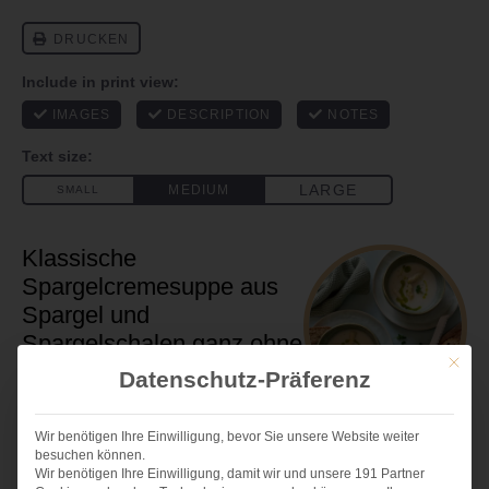
Klassische
Spargelcremesuppe aus
Spargel und
Spargelschalen ganz ohne
Mit die
Mehlschwitze
Datenschutz-Präferenz
Author:
Andrea
Total Time:
60
Wir benötigen Ihre Einwilligung, bevor Sie unsere Website weiter
Yield:
4
1
x
besuchen können.
Wir benötigen Ihre Einwilligung, damit wir und unsere 191 Partner