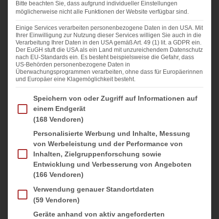
Bitte beachten Sie, dass aufgrund individueller Einstellungen
Für die Füllung:
möglicherweise nicht alle Funktionen der Website verfügbar sind.
400 g
Erdbeeren (zuzüglich ein paar für Dekoration)
Einige Services verarbeiten personenbezogene Daten in den USA. Mit
Ihrer Einwilligung zur Nutzung dieser Services willigen Sie auch in die
400
ml Schlagsahne
Verarbeitung Ihrer Daten in den USA gemäß Art. 49 (1) lit. a GDPR ein.
Der EuGH stuft die USA als ein Land mit unzureichendem Datenschutz
250 g
Magerquark
nach EU-Standards ein. Es besteht beispielsweise die Gefahr, dass
US-Behörden personenbezogene Daten in
250 g
griechischer Joghurt (oder anderen stichfes
ten
Überwachungsprogrammen verarbeiten, ohne dass für Europäerinnen
und Europäer eine Klagemöglichkeit besteht.
Joghurt)
3
EL Zucker
Im Folgenden finden Sie eine Liste der Zwecke des IAB Transparency and Consent Fra
Speichern von oder Zugriff auf Informationen auf
einem Endgerät
Abrieb einer halben Zitrone (nach Belieben)
(168 Vendoren)
2
EL Vanillepaste
Personalisierte Werbung und Inhalte, Messung
von Werbeleistung und der Performance von
Agar Agar nach Packungsanweisung oder aber 6 Blatt
Inhalten, Zielgruppenforschung sowie
Gelatine
Entwicklung und Verbesserung von Angeboten
(166 Vendoren)
Verwendung genauer Standortdaten
(59 Vendoren)
ZUBEREITUNG
Geräte anhand von aktiv angeforderten