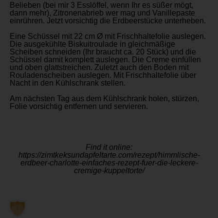
Belieben (bei mir 3 Esslöffel, wenn Ihr es süßer mögt,
dann mehr), Zitronenabrieb wer mag und Vanillepaste
einrühren. Jetzt vorsichtig die Erdbeerstücke unterheben.
Eine Schüssel mit 22 cm Ø mit Frischhaltefolie auslegen.
Die ausgekühlte Biskuitroulade in gleichmäßige
Scheiben schneiden (Ihr braucht ca. 20 Stück) und die
Schüssel damit komplett auslegen. Die Creme einfüllen
und oben glattstreichen. Zuletzt auch den Boden mit
Rouladenscheiben auslegen. Mit Frischhaltefolie über
Nacht in den Kühlschrank stellen.
Am nächsten Tag aus dem Kühlschrank holen, stürzen,
Folie vorsichtig entfernen und servieren.
Find it online
:
https://zimtkeksundapfeltarte.com/rezept/himmlische-
erdbeer-charlotte-einfaches-rezept-fuer-die-leckere-
cremige-kuppeltorte/