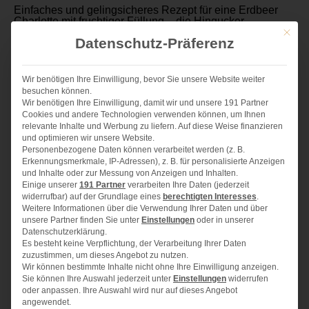
Einfaches und gelingsicheres Rezept für eine Erdbeer
Charlotte mit fruchtiger Füllung – die Hingucker
Kuppeltorte für Frühling und Sommer!
Mit die
Datenschutz-Präferenz
ZUTATEN
Wir benötigen Ihre Einwilligung, bevor Sie unsere Website weiter
1x
2x
3x
besuchen können.
SCALE
Wir benötigen Ihre Einwilligung, damit wir und unsere 191 Partner
Cookies und andere Technologien verwenden können, um Ihnen
Für den Biskuit (ausreichend für eine Rolle)
relevante Inhalte und Werbung zu liefern. Auf diese Weise finanzieren
und optimieren wir unsere Website.
Personenbezogene Daten können verarbeitet werden (z. B.
4
Eier
Erkennungsmerkmale, IP-Adressen), z. B. für personalisierte Anzeigen
und Inhalte oder zur Messung von Anzeigen und Inhalten.
1
Prise Salz
Einige unserer
191 Partner
verarbeiten Ihre Daten (jederzeit
widerrufbar) auf der Grundlage eines
berechtigten Interesses
.
100 g
Zucker
Weitere Informationen über die Verwendung Ihrer Daten und über
unsere Partner finden Sie unter
Einstellungen
oder in unserer
1
Pck. Bourbon Vanillezucker
Datenschutzerklärung.
Es besteht keine Verpflichtung, der Verarbeitung Ihrer Daten
100 g
Mehl
zuzustimmen, um dieses Angebot zu nutzen.
Wir können bestimmte Inhalte nicht ohne Ihre Einwilligung anzeigen.
1
TL Backpulver
Sie können Ihre Auswahl jederzeit unter
Einstellungen
widerrufen
oder anpassen. Ihre Auswahl wird nur auf dieses Angebot
150 g
Erdbeermarmelade
angewendet.