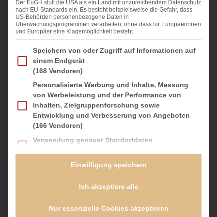
Der EuGH stuft die USA als ein Land mit unzureichendem Datenschutz
250 g
weiche Butter
nach EU-Standards ein. Es besteht beispielsweise die Gefahr, dass
US-Behörden personenbezogene Daten in
Überwachungsprogrammen verarbeiten, ohne dass für Europäerinnen
200 g
Puderzucker
und Europäer eine Klagemöglichkeit besteht.
200 g
Frischkäse
Im Folgenden finden Sie eine Liste der Zwecke des IAB Transparency and Consent Fra
Speichern von oder Zugriff auf Informationen auf
Abrieb einer Bio-Zitrone
einem Endgerät
(168 Vendoren)
Deko: Sprinkles und M+Ms
Personalisierte Werbung und Inhalte, Messung
von Werbeleistung und der Performance von
Inhalten, Zielgruppenforschung sowie
Entwicklung und Verbesserung von Angeboten
(166 Vendoren)
ZUBEREITUNG
Verwendung genauer Standortdaten
Backofen auf 180 °C (160 °C Umluft) vorheizen.
(59 Vendoren)
Backblech mit Backpapier auskleiden.
Geräte anhand von aktiv angeforderten
Einwilligung speichern
Butter und Zucker mit dem Handmixer cremig weiß
Informationen identifizieren
aufschlagen. Eier nach und nach zufügen,
(20 Vendoren)
weiterschlagen, dann Vanille-Extrakt und abgeriebene
Ich akzeptiere alle
Zitronenschale zufügen. Mehl mit Backpulver und Natron
Es folgt eine Liste der Service-Gruppen, für die eine Einwilligung erteilt werden kan
Essenziell
(3 Provider)
mischen.
Essenzielle Services ermöglichen grundlegende Funktionen
Nur essenzielle Cookies akzeptieren
und sind für das ordnungsgemäße Funktionieren der Website