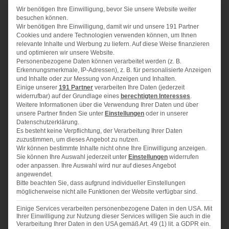
Backrahmen von ca. 34 x 25 cm
Wir benötigen Ihre Einwilligung, bevor Sie unsere Website weiter
besuchen können.
Wir benötigen Ihre Einwilligung, damit wir und unsere 191 Partner
Cookies und andere Technologien verwenden können, um Ihnen
300 g
Mehl
relevante Inhalte und Werbung zu liefern. Auf diese Weise finanzieren
1
Päckchen Backpulver
und optimieren wir unsere Website.
Personenbezogene Daten können verarbeitet werden (z. B.
1/2
TL Natron
Erkennungsmerkmale, IP-Adressen), z. B. für personalisierte Anzeigen
und Inhalte oder zur Messung von Anzeigen und Inhalten.
1
Prise Salz
Einige unserer
191 Partner
verarbeiten Ihre Daten (jederzeit
widerrufbar) auf der Grundlage eines
berechtigten Interesses
.
250 g
weiche Butter
Weitere Informationen über die Verwendung Ihrer Daten und über
unsere Partner finden Sie unter
Einstellungen
oder in unserer
100 g
Zucker
Datenschutzerklärung.
Es besteht keine Verpflichtung, der Verarbeitung Ihrer Daten
4
Eier
zuzustimmen, um dieses Angebot zu nutzen.
Wir können bestimmte Inhalte nicht ohne Ihre Einwilligung anzeigen.
250
ml Buttermilch
Sie können Ihre Auswahl jederzeit unter
Einstellungen
widerrufen
oder anpassen. Ihre Auswahl wird nur auf dieses Angebot
1
TL Vanille-Extrakt
angewendet.
Bitte beachten Sie, dass aufgrund individueller Einstellungen
Abrieb einer Bio-Zitrone
möglicherweise nicht alle Funktionen der Website verfügbar sind.
100 g
Sprinkles/bunte Streusel
Einige Services verarbeiten personenbezogene Daten in den USA. Mit
Ihrer Einwilligung zur Nutzung dieser Services willigen Sie auch in die
Frosting:
Verarbeitung Ihrer Daten in den USA gemäß Art. 49 (1) lit. a GDPR ein.