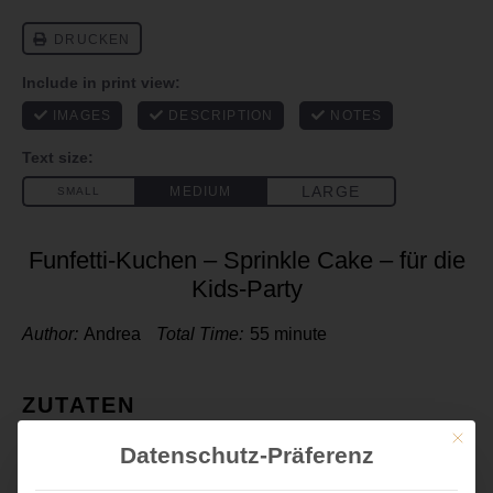
Funfetti-Kuchen – Sprinkle Cake – für die
Kids-Party
Author:
Andrea
Total Time:
55 minute
ZUTATEN
1x
2x
3x
Mit die
SCALE
Datenschutz-Präferenz
Ausreichend für ein Blech oder einen