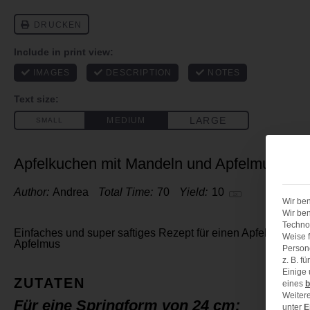
Apfelkuchen mit Mandeln und Apfelmus
Author:
Andrea
Total Time:
70
Yield:
1
0
1
x
Wir ben
Wir ben
Technol
Einfaches und super saftiges Rezept für einen Apfelkuchen
Weise f
Apfelmus
Person
z. B. f
Einige
ZUTATEN
eines
b
Weitere
Für eine Springform von 24 cm:
unter
E