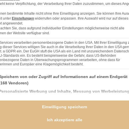
eht keine Verpflichtung, der Verarbeitung Ihrer Daten zuzustimmen, um dieses Ang
nen bestimmte Inhalte nicht ohne Ihre Einwilligung anzeigen. Sie können Ihre Aus
it unter
Einstellungen
widerrufen oder anpassen. Ihre Auswahl wird nur auf dieses
t angewendet.
eachten Sie, dass aufgrund individueller Einstellungen möglicherweise nicht alle
nen der Website verfügbar sind.
Services verarbeiten personenbezogene Daten in den USA. Mit Ihrer Einwilligung 
 dieser Services willigen Sie auch in die Verarbeitung Ihrer Daten in den USA gem
lit. a GDPR ein. Der EuGH stuft die USA als ein Land mit unzureichendem Datensch
U-Standards ein. Es besteht beispielsweise die Gefahr, dass US-Behörden
enbezogene Daten in Überwachungsprogrammen verarbeiten, ohne dass für
erinnen und Europäer eine Klagemöglichkeit besteht.
nden finden Sie eine Liste der Zwecke des IAB Transparency and Consent Framework (TCF), 
Speichern von oder Zugriff auf Informationen auf einem Endgerät
(168 Vendoren)
Personalisierte Werbung und Inhalte, Messung von Werbeleistun
der Performance von Inhalten, Zielgruppenforschung sowie
Entwicklung und Verbesserung von Angeboten
Einwilligung speichern
(166 Vendoren)
Verwendung genauer Standortdaten
(59 Vendoren)
dem Zucker cremig aufschlagen, Eier
Ich akzeptiere alle
ischen. Mehlmasse abwechselnd mit dem
Geräte anhand von aktiv angeforderten Informationen identifizier
och die Mandeln unterrühren, dann den Teig