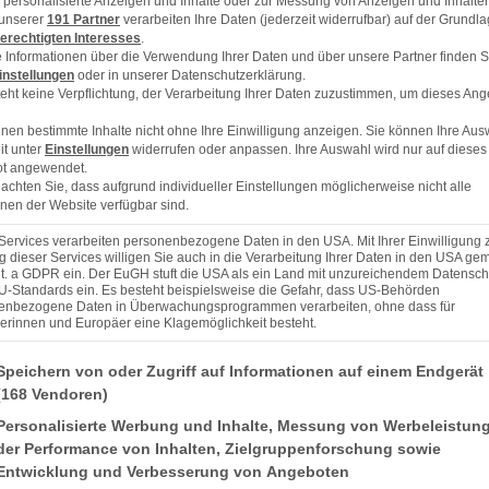
ür personalisierte Anzeigen und Inhalte oder zur Messung von Anzeigen und Inhalte
 unserer
191 Partner
verarbeiten Ihre Daten (jederzeit widerrufbar) auf der Grundl
erechtigten Interesses
.
 Informationen über die Verwendung Ihrer Daten und über unsere Partner finden S
instellungen
oder in unserer Datenschutzerklärung.
eht keine Verpflichtung, der Verarbeitung Ihrer Daten zuzustimmen, um dieses Ang
nen bestimmte Inhalte nicht ohne Ihre Einwilligung anzeigen. Sie können Ihre Aus
it unter
Einstellungen
widerrufen oder anpassen. Ihre Auswahl wird nur auf dieses
t angewendet.
eachten Sie, dass aufgrund individueller Einstellungen möglicherweise nicht alle
nen der Website verfügbar sind.
Services verarbeiten personenbezogene Daten in den USA. Mit Ihrer Einwilligung 
 dieser Services willigen Sie auch in die Verarbeitung Ihrer Daten in den USA gem
lit. a GDPR ein. Der EuGH stuft die USA als ein Land mit unzureichendem Datensch
U-Standards ein. Es besteht beispielsweise die Gefahr, dass US-Behörden
enbezogene Daten in Überwachungsprogrammen verarbeiten, ohne dass für
r Kirschen nehmen)
erinnen und Europäer eine Klagemöglichkeit besteht.
nden finden Sie eine Liste der Zwecke des IAB Transparency and Consent Framework (TCF), 
Speichern von oder Zugriff auf Informationen auf einem Endgerät
(168 Vendoren)
Personalisierte Werbung und Inhalte, Messung von Werbeleistun
der Performance von Inhalten, Zielgruppenforschung sowie
Entwicklung und Verbesserung von Angeboten