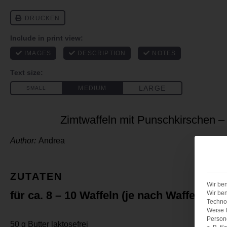
Zimtwaffeln mit Punschkirschen – 
Author:
Andrea
ZUTATEN
Wir ben
für ca. 8 – 10 Waffeln (je nach Waffeleisen
Wir ben
Technol
Weise f
Person
50 g
Butter laktosefrei