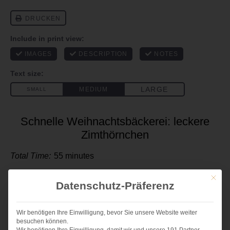
Schnelle Weihnachtsbäckerei: leckere
Zimthörnchen
Total Time:
55 minutes
Mit die
Datenschutz-Präferenz
ZUTATEN
1x
2x
3x
SCALE
Wir benötigen Ihre Einwilligung, bevor Sie unsere Website weiter
besuchen können.