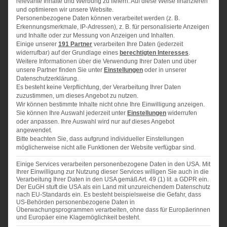
1/2
TL Zimtpulver
relevante Inhalte und Werbung zu liefern. Auf diese Weise finanzieren
und optimieren wir unsere Website.
1/2
Päckchen Backpulver
Personenbezogene Daten können verarbeitet werden (z. B.
Erkennungsmerkmale, IP-Adressen), z. B. für personalisierte Anzeigen
1/2
TL Natron
und Inhalte oder zur Messung von Anzeigen und Inhalten.
Einige unserer
191 Partner
verarbeiten Ihre Daten (jederzeit
4
Eier
widerrufbar) auf der Grundlage eines
berechtigten Interesses
.
Weitere Informationen über die Verwendung Ihrer Daten und über
200 g
Schmand
unsere Partner finden Sie unter
Einstellungen
oder in unserer
Datenschutzerklärung.
250 g
Mehl
Es besteht keine Verpflichtung, der Verarbeitung Ihrer Daten
zuzustimmen, um dieses Angebot zu nutzen.
50 g
fein gemahlene Mandeln
Wir können bestimmte Inhalte nicht ohne Ihre Einwilligung anzeigen.
Sie können Ihre Auswahl jederzeit unter
Einstellungen
widerrufen
50 g
gehackte Gewürz-Spekulatius-Kekse
oder anpassen. Ihre Auswahl wird nur auf dieses Angebot
angewendet.
1
kleiner Apfel (z. B. Boskoop)
Bitte beachten Sie, dass aufgrund individueller Einstellungen
möglicherweise nicht alle Funktionen der Website verfügbar sind.
Schalenabrieb einer halben Bio-Orange
Einige Services verarbeiten personenbezogene Daten in den USA. Mit
Ihrer Einwilligung zur Nutzung dieser Services willigen Sie auch in die
Verarbeitung Ihrer Daten in den USA gemäß Art. 49 (1) lit. a GDPR ein.
Der EuGH stuft die USA als ein Land mit unzureichendem Datenschutz
nach EU-Standards ein. Es besteht beispielsweise die Gefahr, dass
US-Behörden personenbezogene Daten in
ZUBEREITUNG
Überwachungsprogrammen verarbeiten, ohne dass für Europäerinnen
und Europäer eine Klagemöglichkeit besteht.
Backofen auf 175 °C (150 °C Umluft) vorheizen. Butter