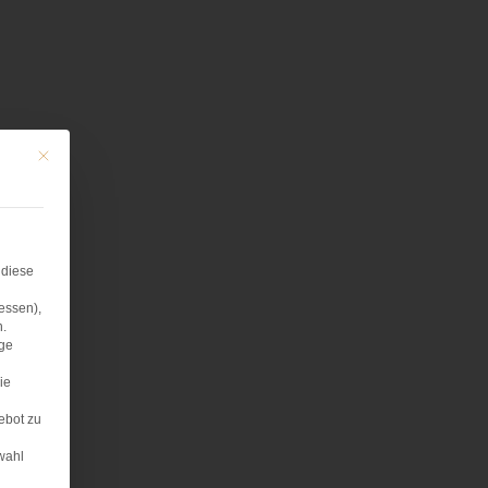
Mit diesem Button wird der Dialog geschlossen. Seine Funktionalität ist iden
 diese
essen),
n.
age
ie
ebot zu
wahl