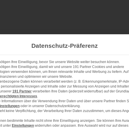
Datenschutz-Präferenz
ötigen Ihre Einwilligung, bevor Sie unsere Website weiter besuchen können.
h Omas Rezept
ötigen Ihre Einwilligung, damit wir und unsere 191 Partner Cookies und andere
ogien verwenden können, um Ihnen relevante Inhalte und Werbung zu liefern. Auf
inanzieren und optimieren wir unsere Website.
enbezogene Daten können verarbeitet werden (z. B. Erkennungsmerkmale, IP-Adr
ür personalisierte Anzeigen und Inhalte oder zur Messung von Anzeigen und Inhalte
 unserer
191 Partner
verarbeiten Ihre Daten (jederzeit widerrufbar) auf der Grundl
erechtigten Interesses
.
1x
2x
3x
SCALE
 Informationen über die Verwendung Ihrer Daten und über unsere Partner finden S
instellungen
oder in unserer Datenschutzerklärung.
g, nimmt Zartbitter)
eht keine Verpflichtung, der Verarbeitung Ihrer Daten zuzustimmen, um dieses Ang
nen bestimmte Inhalte nicht ohne Ihre Einwilligung anzeigen. Sie können Ihre Aus
it unter
Einstellungen
widerrufen oder anpassen. Ihre Auswahl wird nur auf dieses