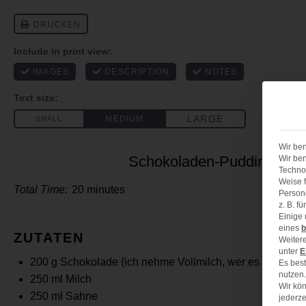
Wir ben
Schokoladen-Pudding nac
Wir ben
Technol
Weise f
Total Time:
20 minutes
Person
z. B. f
Einige
eines
b
ZUTATEN
Weitere
unter
E
200 g
Schokolade (ich nehme Vollmilch, wer es herber ma
Es best
nutzen.
250
ml Milch
Wir kön
250
ml Sahne
jederze