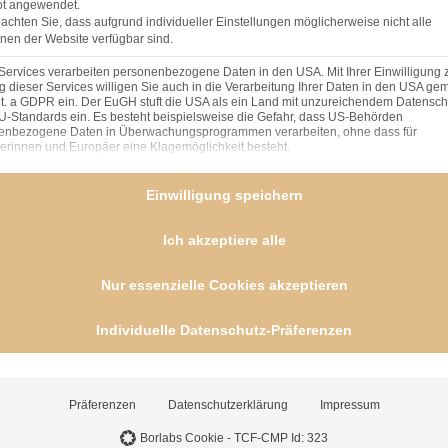
t angewendet.
eachten Sie, dass aufgrund individueller Einstellungen möglicherweise nicht alle
nen der Website verfügbar sind.
Services verarbeiten personenbezogene Daten in den USA. Mit Ihrer Einwilligung 
 dieser Services willigen Sie auch in die Verarbeitung Ihrer Daten in den USA gem
lit. a GDPR ein. Der EuGH stuft die USA als ein Land mit unzureichendem Datensch
U-Standards ein. Es besteht beispielsweise die Gefahr, dass US-Behörden
enbezogene Daten in Überwachungsprogrammen verarbeiten, ohne dass für
erinnen und Europäer eine Klagemöglichkeit besteht.
nden finden Sie eine Liste der Zwecke des IAB Transparency and Consent Framework (TCF), 
Speichern von oder Zugriff auf Informationen auf einem Endgerät
Einwilligung speichern
 davon beiseite stellen) und langsam
(168 Vendoren)
nd unter Rühren die Schokolade auflösen
Ich akzeptiere alle
Personalisierte Werbung und Inhalte, Messung von Werbeleistun
tt rühren. In die Schokoladenmischung geben
der Performance von Inhalten, Zielgruppenforschung sowie
die Masse eindickt. In vorbereitete
Entwicklung und Verbesserung von Angeboten
Nur essenzielle Cookies akzeptieren
kalt.
(166 Vendoren)
Individuelle Datenschutz-Präferenzen
 vor dem Servieren auf dem Pudding.
Verwendung genauer Standortdaten
(59 Vendoren)
Geräte anhand von aktiv angeforderten Informationen identifizier
(20 Vendoren)
Präferenzen
Datenschutzerklärung
Impressum
 eine Liste der Service-Gruppen, für die eine Einwilligung erteilt werden kann. Die erste Se
Essenziell
(3 Provider)
Essenzielle Services ermöglichen grundlegende Funktionen und sind für das
Borlabs Cookie - TCF-CMP Id: 323
ordnungsgemäße Funktionieren der Website erforderlich.