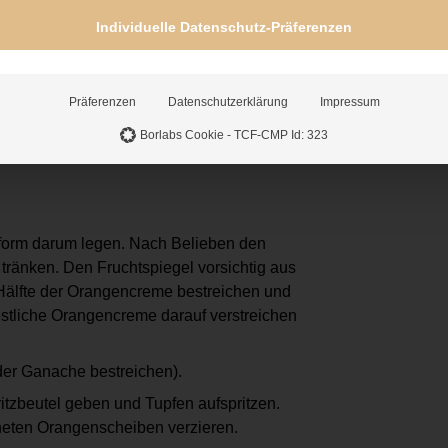
t, damit die Fruchtscheibe später
Individuelle Datenschutz-Präferenzen
agen, sollte die Creme sehr fest sein,
uch kühl stellen.
Präferenzen
Datenschutzerklärung
Impressum
ärmen, Schokolade hineinbröseln und darin
Borlabs Cookie - TCF-CMP Id: 323
 abkühlen lassen.
ngform darum legen. Nach Belieben den
 tränken. Den Fruchtspiegel vorsichtig aus
Hälfte der Orangencreme bestreichen und
estliche Orangencreme darauf verstreichen
 der Ganache bestreichen).
itzbeutel geben und Tupfen aufspritzen.
neten Orangenscheiben verzieren.