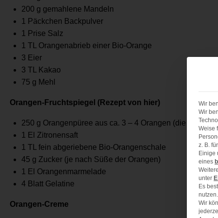
200 g
gemahlene Mandeln
1
Päckchen Backpulver
1
Prise Salz
1
TL Orangenabrieb einer Bio-Orange
3
Eier
3
TL Kakao
75 g
Mehl
Orangen-Fruchtspiegel (Rezept von hier)
Wir ben
Wir ben
Technol
250 g
Orangenpüree aus ca. 3 – 4 Orangen (die Filets he
Weise f
1
El Zitronensaft
Person
z. B. f
1
TL fein abgeriebene Bio-Orangenschale
Einige
45 g
Zucker (je nach Süße der Orangen)
eines
b
Weitere
1
El Orangenmarmelade
unter
E
4
Blatt Gelatine
Es best
nutzen.
Wir kön
Orangen-Creme
jederze