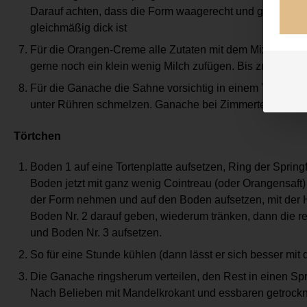
Darauf achten, dass die Form waagerecht und gerade steh
gleichmäßig dick ist
Für die Orangen-Creme alle Zutaten mit dem Mixer aufschl
gerne noch ein klein wenig Milch zufügen. Bis zum Gebra
Für die Ganache die Sahne vorsichtig in einem Topf erw
unter Rühren schmelzen. Ganache bei Zimmertemperatur
Törtchen
Boden 1 auf eine Tortenplatte aufsetzen, Ring der Spri
Boden jetzt mit ganz wenig Cointreau (oder Orangensaft)
der Form nehmen und auf den Boden aufsetzen, mit der 
Boden Nr. 2 darauf geben, wiederum tränken, dann die r
und Boden Nr. 3 aufsetzen.
So für eine Stunde kühlen (dann lässt er sich besser mit
Die Ganache ringsherum verteilen, den Rest in einen Spr
Nach Belieben mit Mandelkrokant und essbaren getrock