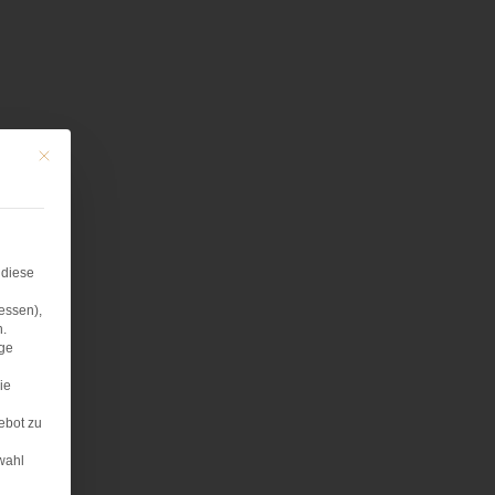
Mit diesem Button wird der Dialog geschlossen. Seine Funktionalität ist iden
 diese
essen),
n.
age
ie
ebot zu
wahl