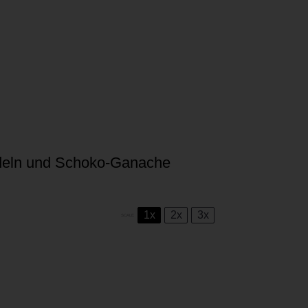
deln und Schoko-Ganache
1x
2x
3x
SCALE