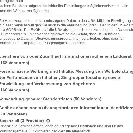
t angewendet.
eachten Sie, dass aufgrund individueller Einstellungen möglicherweise nicht alle
nen der Website verfügbar sind.
Services verarbeiten personenbezogene Daten in den USA. Mit Ihrer Einwilligung 
 dieser Services willigen Sie auch in die Verarbeitung Ihrer Daten in den USA gem
lit. a GDPR ein. Der EuGH stuft die USA als ein Land mit unzureichendem Datensch
U-Standards ein. Es besteht beispielsweise die Gefahr, dass US-Behörden
enbezogene Daten in Überwachungsprogrammen verarbeiten, ohne dass für
erinnen und Europäer eine Klagemöglichkeit besteht.
nden finden Sie eine Liste der Zwecke des IAB Transparency and Consent Framework (TCF), 
Speichern von oder Zugriff auf Informationen auf einem Endgerät
(168 Vendoren)
Personalisierte Werbung und Inhalte, Messung von Werbeleistun
der Performance von Inhalten, Zielgruppenforschung sowie
n
Entwicklung und Verbesserung von Angeboten
(166 Vendoren)
Verwendung genauer Standortdaten
(59 Vendoren)
Geräte anhand von aktiv angeforderten Informationen identifizier
(20 Vendoren)
 eine Liste der Service-Gruppen, für die eine Einwilligung erteilt werden kann. Die erste Se
Essenziell
(3 Provider)
cke brechen und mit der Butter im
Essenzielle Services ermöglichen grundlegende Funktionen und sind für das
e Mandeln, Kakao, 1 Prise Salz, Mehl,
ordnungsgemäße Funktionieren der Website erforderlich.