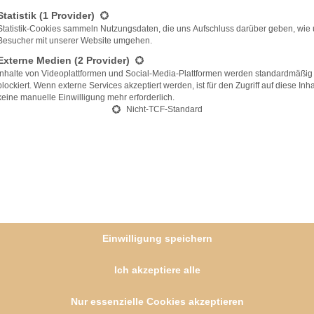
n.
Statistik
(1 Provider)
Statistik-Cookies sammeln Nutzungsdaten, die uns Aufschluss darüber geben, wie
gen, beiseite stellen.
Besucher mit unserer Website umgehen.
butter rühren. Dann die trockenen Zutaten
Externe Medien
(2 Provider)
eilen, in die vorbereitete Form füllen und
Inhalte von Videoplattformen und Social-Media-Plattformen werden standardmäßig
blockiert. Wenn externe Services akzeptiert werden, ist für den Zugriff auf diese Inha
nuten bei 180°C (160 °C Umluft) backen.
keine manuelle Einwilligung mehr erforderlich.
Nicht-TCF-Standard
itter auskühlen lassen. Das kann man gut
olie gepackt aufbewahren.
weichen. Einen 18 cm – Tortenring mit
r alternativ eine 18er Springform mit Folie
s Fruchtfleisch mit einem scharfen Messer
lten keine Häutchen der Orangen hinein
Einwilligung speichern
angenpüree mit dem Zitronensaft, dem
Ich akzeptiere alle
rd nehmen und den Likör, sowie die
 darin auflösen und die Fruchtmasse in den
Nur essenzielle Cookies akzeptieren
rank stellen (mindestens 2 – 3 Stunden).