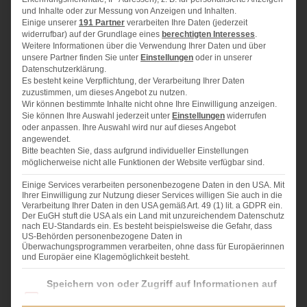
1x
2x
3x
und Inhalte oder zur Messung von Anzeigen und Inhalten.
SCALE
Einige unserer
191 Partner
verarbeiten Ihre Daten (jederzeit
widerrufbar) auf der Grundlage eines
berechtigten Interesses
.
Zutaten für eine Gugelhupfform von 24 cm
Weitere Informationen über die Verwendung Ihrer Daten und über
Durchmesser:
unsere Partner finden Sie unter
Einstellungen
oder in unserer
Datenschutzerklärung.
Es besteht keine Verpflichtung, der Verarbeitung Ihrer Daten
300 g
Mehl
zuzustimmen, um dieses Angebot zu nutzen.
Wir können bestimmte Inhalte nicht ohne Ihre Einwilligung anzeigen.
1
gestrichenen TL Natron
Sie können Ihre Auswahl jederzeit unter
Einstellungen
widerrufen
1
Päckchen Backpulver
oder anpassen. Ihre Auswahl wird nur auf dieses Angebot
angewendet.
300 g
Zucker
Bitte beachten Sie, dass aufgrund individueller Einstellungen
2
Päckchen Vanillezucker
möglicherweise nicht alle Funktionen der Website verfügbar sind.
4
Eier
Einige Services verarbeiten personenbezogene Daten in den USA. Mit
250 g
weiche Butter
Ihrer Einwilligung zur Nutzung dieser Services willigen Sie auch in die
Verarbeitung Ihrer Daten in den USA gemäß Art. 49 (1) lit. a GDPR ein.
1
Becher (200 g) Schmand
Der EuGH stuft die USA als ein Land mit unzureichendem Datenschutz
1
gehäufter EL Kakao
nach EU-Standards ein. Es besteht beispielsweise die Gefahr, dass
US-Behörden personenbezogene Daten in
1
EL Milch
Überwachungsprogrammen verarbeiten, ohne dass für Europäerinnen
und Europäer eine Klagemöglichkeit besteht.
Im Folgenden finden Sie eine Liste der Zwecke des IAB Transparency and Consent Fra
Speichern von oder Zugriff auf Informationen auf
einem Endgerät