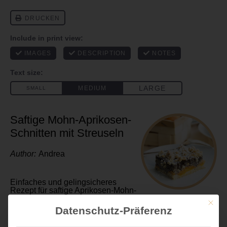
Saftige Mohn-Aprikosen-
Schnitten mit Streuseln
Author:
Andrea
Einfaches und gelingsicheres
Rezept für saftige Aprikosen-Mohn-
Schnitten mit Streuseln
Mit die
Datenschutz-Präferenz