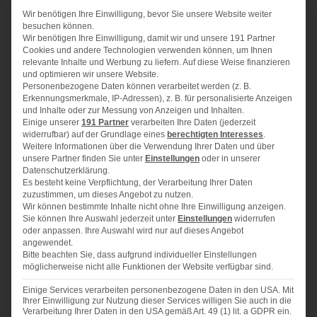
ZUTATEN
Wir benötigen Ihre Einwilligung, bevor Sie unsere Website weiter
1x
2x
3x
SCALE
besuchen können.
Wir benötigen Ihre Einwilligung, damit wir und unsere 191 Partner
Für eine
rechteckige Backform (24×35cm)
Cookies und andere Technologien verwenden können, um Ihnen
relevante Inhalte und Werbung zu liefern. Auf diese Weise finanzieren
und optimieren wir unsere Website.
Personenbezogene Daten können verarbeitet werden (z. B.
Boden und Streusel:
Erkennungsmerkmale, IP-Adressen), z. B. für personalisierte Anzeigen
275 g
und Inhalte oder zur Messung von Anzeigen und Inhalten.
weiche Butter
Einige unserer
191 Partner
verarbeiten Ihre Daten (jederzeit
175 g
Zucker
widerrufbar) auf der Grundlage eines
berechtigten Interesses
.
Weitere Informationen über die Verwendung Ihrer Daten und über
350 g
Mehl
unsere Partner finden Sie unter
Einstellungen
oder in unserer
Datenschutzerklärung.
150 g
zarte Haferflocken
Es besteht keine Verpflichtung, der Verarbeitung Ihrer Daten
zuzustimmen, um dieses Angebot zu nutzen.
1
Ei
Wir können bestimmte Inhalte nicht ohne Ihre Einwilligung anzeigen.
Sie können Ihre Auswahl jederzeit unter
Einstellungen
widerrufen
Abrieb einer Bio-Zitrone
oder anpassen. Ihre Auswahl wird nur auf dieses Angebot
angewendet.
Mohnfüllung:
Bitte beachten Sie, dass aufgrund individueller Einstellungen
500
möglicherweise nicht alle Funktionen der Website verfügbar sind.
ml Milch
150
Einige Services verarbeiten personenbezogene Daten in den USA. Mit
ml Schlagsahne
Ihrer Einwilligung zur Nutzung dieser Services willigen Sie auch in die
Verarbeitung Ihrer Daten in den USA gemäß Art. 49 (1) lit. a GDPR ein.
75 g
Butter