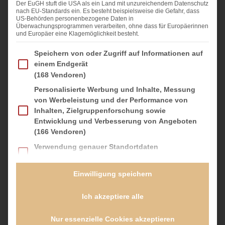
Der EuGH stuft die USA als ein Land mit unzureichendem Datenschutz
nach EU-Standards ein. Es besteht beispielsweise die Gefahr, dass
120 g
Rohrzucker
US-Behörden personenbezogene Daten in
Überwachungsprogrammen verarbeiten, ohne dass für Europäerinnen
1
TL abgeriebene Zitronenschale
und Europäer eine Klagemöglichkeit besteht.
150 g
gemahlener Blaumohn
Im Folgenden finden Sie eine Liste der Zwecke des IAB Transparency and Consent Fra
Speichern von oder Zugriff auf Informationen auf
einem Endgerät
100 g
Hartweizengrieß
(168 Vendoren)
2
EL Zitronensaft
Personalisierte Werbung und Inhalte, Messung
2
Eigelb
von Werbeleistung und der Performance von
Inhalten, Zielgruppenforschung sowie
500 g
Aprikosen
Entwicklung und Verbesserung von Angeboten
(166 Vendoren)
Verwendung genauer Standortdaten
(59 Vendoren)
ZUBEREITUNG
Geräte anhand von aktiv angeforderten
Einwilligung speichern
Informationen identifizieren
Backofen auf 200 °C (175 °C Umluft) vorheizen. Ein
(20 Vendoren)
Ich akzeptiere alle
hohes Backblech mit Backpapier belegen und
Es folgt eine Liste der Service-Gruppen, für die eine Einwilligung erteilt werden kan
Essenziell
(3 Provider)
Kapselrahmen (sofern vorhanden) aufsetzen. Der
Essenzielle Services ermöglichen grundlegende Funktionen
Rahmen sorgt dafür, dass der Kuchen auf dem Blech
Nur essenzielle Cookies akzeptieren
und sind für das ordnungsgemäße Funktionieren der Website
schön in Form bleibt und die Masse reicht nicht komplett