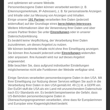
und optimieren wir unsere Website.
Personenbezogene Daten können verarbeitet werden (z. B.
1/2 Würfel Hefe (21 g)
Erkennungsmerkmale, IP-Adressen), z. B. für personalisierte Anzeigen
und Inhalte oder zur Messung von Anzeigen und Inhalten.
200 ml Milch
Einige unserer
191 Partner
verarbeiten Ihre Daten (jederzeit
500 g Mehl
widerrufbar) auf der Grundlage eines
berechtigten Interesses
.
175 g Zucker
Weitere Informationen über die Verwendung Ihrer Daten und über
unsere Partner finden Sie unter
Einstellungen
oder in unserer
125 g Butter
Datenschutzerklärung.
Es besteht keine Verpflichtung, der Verarbeitung Ihrer Daten
1
gehäufter TL Zimt
zuzustimmen, um dieses Angebot zu nutzen.
1 Prise Salz
Wir können bestimmte Inhalte nicht ohne Ihre Einwilligung anzeigen.
1 Ei
Sie können Ihre Auswahl jederzeit unter
Einstellungen
widerrufen
oder anpassen. Ihre Auswahl wird nur auf dieses Angebot
1 EL flüssige Sahne
angewendet.
Bitte beachten Sie, dass aufgrund individueller Einstellungen
möglicherweise nicht alle Funktionen der Website verfügbar sind.
Einige Services verarbeiten personenbezogene Daten in den USA. Mit
Ihrer Einwilligung zur Nutzung dieser Services willigen Sie auch in die
Verarbeitung Ihrer Daten in den USA gemäß Art. 49 (1) lit. a GDPR ein.
ZUBEREITUNG
Der EuGH stuft die USA als ein Land mit unzureichendem Datenschutz
nach EU-Standards ein. Es besteht beispielsweise die Gefahr, dass
Zunächst 100 ml Milch erwärmen. Mehl in eine Schüssel
US-Behörden personenbezogene Daten in
geben, eine Mulde hineindrücken. Die Hefe in die Mulde
Überwachungsprogrammen verarbeiten, ohne dass für Europäerinnen
und Europäer eine Klagemöglichkeit besteht.
hineinbröckeln und 25 g Zucker sowie die warme Milch
hinzugeben. Mit etwas Mehl zu einem Vorteig verrühren