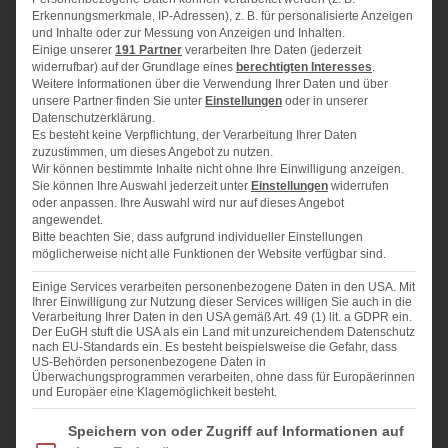
Erkennungsmerkmale, IP-Adressen), z. B. für personalisierte Anzeigen
und Inhalte oder zur Messung von Anzeigen und Inhalten.
Zutaten für eine Pfanne von 24 cm
Einige unserer
191 Partner
verarbeiten Ihre Daten (jederzeit
Durchmesser:
widerrufbar) auf der Grundlage eines
berechtigten Interesses
.
Weitere Informationen über die Verwendung Ihrer Daten und über
6
– 8 große Pfirsiche oder Nektarinen
unsere Partner finden Sie unter
Einstellungen
oder in unserer
2
EL brauner Zucker
Datenschutzerklärung.
Es besteht keine Verpflichtung, der Verarbeitung Ihrer Daten
1
Prise Salz
zuzustimmen, um dieses Angebot zu nutzen.
3
EL Butter
Wir können bestimmte Inhalte nicht ohne Ihre Einwilligung anzeigen.
Sie können Ihre Auswahl jederzeit unter
Einstellungen
widerrufen
1
EL Zitronensaft
oder anpassen. Ihre Auswahl wird nur auf dieses Angebot
angewendet.
Bitte beachten Sie, dass aufgrund individueller Einstellungen
Topping:
möglicherweise nicht alle Funktionen der Website verfügbar sind.
200 g
Mehl
Einige Services verarbeiten personenbezogene Daten in den USA. Mit
1
TL Backpulver
Ihrer Einwilligung zur Nutzung dieser Services willigen Sie auch in die
1
TL Vanillepaste
Verarbeitung Ihrer Daten in den USA gemäß Art. 49 (1) lit. a GDPR ein.
Der EuGH stuft die USA als ein Land mit unzureichendem Datenschutz
3
EL brauner Zucker
nach EU-Standards ein. Es besteht beispielsweise die Gefahr, dass
200
US-Behörden personenbezogene Daten in
ml Buttermilch
Überwachungsprogrammen verarbeiten, ohne dass für Europäerinnen
50 g
sehr weiche Butter
und Europäer eine Klagemöglichkeit besteht.
Zimt-Zucker zum Bestreuen
Im Folgenden finden Sie eine Liste der Zwecke des IAB Transparency and Consent Fra
Speichern von oder Zugriff auf Informationen auf