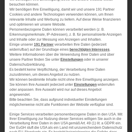
Tarteform
besuchen können.
Wir benötigen Ihre Einwilligung, damit wir und unsere 191 Partner
Cookies und andere Technologien verwenden können, um Ihnen
relevante Inhalte und Werbung zu liefern. Auf diese Weise finanzieren
Für den Teig:
und optimieren wir unsere Website.
Personenbezogene Daten können verarbeitet werden (z. B.
100 g
Butter
Erkennungsmerkmale, IP-Adressen), z. B. für personalisierte Anzeigen
und Inhalte oder zur Messung von Anzeigen und Inhalten.
200 g
Mehl
Einige unserer
191 Partner
verarbeiten Ihre Daten (jederzeit
widerrufbar) auf der Grundlage eines
berechtigten Interesses
.
1
Prise Salz
Weitere Informationen über die Verwendung Ihrer Daten und über
Schalenabrieb einer halben Bio-Orange
unsere Partner finden Sie unter
Einstellungen
oder in unserer
Datenschutzerklärung.
65 g
Zucker
Es besteht keine Verpflichtung, der Verarbeitung Ihrer Daten
zuzustimmen, um dieses Angebot zu nutzen.
1
Eigelb
Wir können bestimmte Inhalte nicht ohne Ihre Einwilligung anzeigen.
Sie können Ihre Auswahl jederzeit unter
Einstellungen
widerrufen
Füllung:
oder anpassen. Ihre Auswahl wird nur auf dieses Angebot
angewendet.
100 g
weiche Butter
Bitte beachten Sie, dass aufgrund individueller Einstellungen
möglicherweise nicht alle Funktionen der Website verfügbar sind.
100 g
Puderzucker
Einige Services verarbeiten personenbezogene Daten in den USA. Mit
100 g
gemahlene Mandeln
Ihrer Einwilligung zur Nutzung dieser Services willigen Sie auch in die
Verarbeitung Ihrer Daten in den USA gemäß Art. 49 (1) lit. a GDPR ein.
50 g
gemahlene Pistazien
Der EuGH stuft die USA als ein Land mit unzureichendem Datenschutz
nach EU-Standards ein. Es besteht beispielsweise die Gefahr, dass