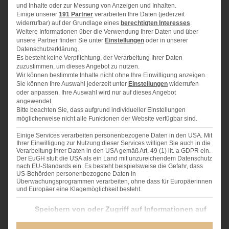
und Inhalte oder zur Messung von Anzeigen und Inhalten.
500 g
Magerquark
Einige unserer
191 Partner
verarbeiten Ihre Daten (jederzeit
widerrufbar) auf der Grundlage eines
berechtigten Interesses
.
4
Eier
Weitere Informationen über die Verwendung Ihrer Daten und über
unsere Partner finden Sie unter
Einstellungen
oder in unserer
120 g
Haferkleie
Datenschutzerklärung.
Es besteht keine Verpflichtung, der Verarbeitung Ihrer Daten
120 g
Mandelmehl
zuzustimmen, um dieses Angebot zu nutzen.
Wir können bestimmte Inhalte nicht ohne Ihre Einwilligung anzeigen.
10 g
Flohsamenschalen
Sie können Ihre Auswahl jederzeit unter
Einstellungen
widerrufen
oder anpassen. Ihre Auswahl wird nur auf dieses Angebot
100 g
Sonnenblumenkerne
angewendet.
60 g
Leinsamen
Bitte beachten Sie, dass aufgrund individueller Einstellungen
möglicherweise nicht alle Funktionen der Website verfügbar sind.
1
EL Öl
Einige Services verarbeiten personenbezogene Daten in den USA. Mit
Ihrer Einwilligung zur Nutzung dieser Services willigen Sie auch in die
1
Päckchen Weinstein Backpulver
Verarbeitung Ihrer Daten in den USA gemäß Art. 49 (1) lit. a GDPR ein.
Der EuGH stuft die USA als ein Land mit unzureichendem Datenschutz
1
TL feines Meersalz
nach EU-Standards ein. Es besteht beispielsweise die Gefahr, dass
US-Behörden personenbezogene Daten in
Überwachungsprogrammen verarbeiten, ohne dass für Europäerinnen
und Europäer eine Klagemöglichkeit besteht.
Im Folgenden finden Sie eine Liste der Zwecke des IAB Transparency and Consent Fra
Speichern von oder Zugriff auf Informationen auf
ZUBEREITUNG
einem Endgerät