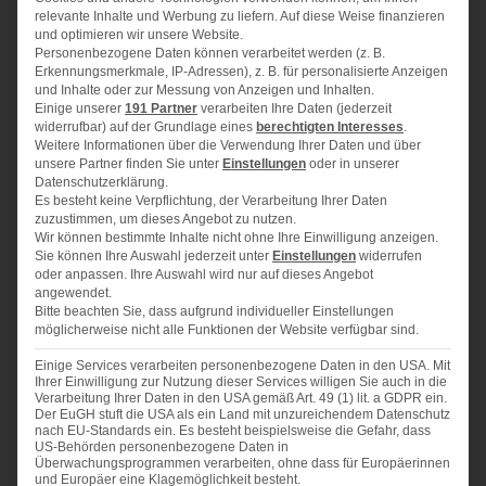
23 cm:
relevante Inhalte und Werbung zu liefern. Auf diese Weise finanzieren
und optimieren wir unsere Website.
Personenbezogene Daten können verarbeitet werden (z. B.
Erkennungsmerkmale, IP-Adressen), z. B. für personalisierte Anzeigen
250 g
Mehl
und Inhalte oder zur Messung von Anzeigen und Inhalten.
Einige unserer
191 Partner
verarbeiten Ihre Daten (jederzeit
115 g
Zucker
widerrufbar) auf der Grundlage eines
berechtigten Interesses
.
Weitere Informationen über die Verwendung Ihrer Daten und über
50 g
brauner Zucker
unsere Partner finden Sie unter
Einstellungen
oder in unserer
1
gehäufter EL Kakao
Datenschutzerklärung.
Es besteht keine Verpflichtung, der Verarbeitung Ihrer Daten
1
TL Zimt
zuzustimmen, um dieses Angebot zu nutzen.
Wir können bestimmte Inhalte nicht ohne Ihre Einwilligung anzeigen.
1
TL Lebkuchengewürz
Sie können Ihre Auswahl jederzeit unter
Einstellungen
widerrufen
oder anpassen. Ihre Auswahl wird nur auf dieses Angebot
1
Päckchen Backpulver
angewendet.
Bitte beachten Sie, dass aufgrund individueller Einstellungen
350
ml Milch
möglicherweise nicht alle Funktionen der Website verfügbar sind.
2
EL Rapsöl
Einige Services verarbeiten personenbezogene Daten in den USA. Mit
Ihrer Einwilligung zur Nutzung dieser Services willigen Sie auch in die
Weißer Schokoguss
Verarbeitung Ihrer Daten in den USA gemäß Art. 49 (1) lit. a GDPR ein.
Der EuGH stuft die USA als ein Land mit unzureichendem Datenschutz
nach EU-Standards ein. Es besteht beispielsweise die Gefahr, dass
grüne Farbe (bei mir Wilton)*
US-Behörden personenbezogene Daten in
Überwachungsprogrammen verarbeiten, ohne dass für Europäerinnen
Sprinkles nach Belieben
und Europäer eine Klagemöglichkeit besteht.