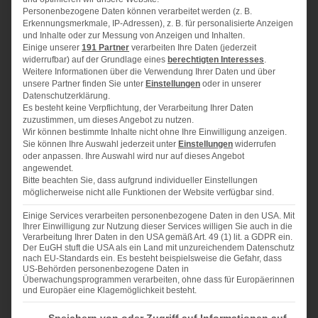
1/2
TL Backpulver
Personenbezogene Daten können verarbeitet werden (z. B.
Erkennungsmerkmale, IP-Adressen), z. B. für personalisierte Anzeigen
175 g
Zucker
und Inhalte oder zur Messung von Anzeigen und Inhalten.
250 g
kalte Butter
Einige unserer
191 Partner
verarbeiten Ihre Daten (jederzeit
widerrufbar) auf der Grundlage eines
berechtigten Interesses
.
1
Eigelb
Weitere Informationen über die Verwendung Ihrer Daten und über
etwas Salz
unsere Partner finden Sie unter
Einstellungen
oder in unserer
Datenschutzerklärung.
2
EL flüssiger Honig
Es besteht keine Verpflichtung, der Verarbeitung Ihrer Daten
1/2
TL Zimt
zuzustimmen, um dieses Angebot zu nutzen.
Wir können bestimmte Inhalte nicht ohne Ihre Einwilligung anzeigen.
200 g
gehackte Haselnüsse
Sie können Ihre Auswahl jederzeit unter
Einstellungen
widerrufen
200 g
gehackte Mandeln
oder anpassen. Ihre Auswahl wird nur auf dieses Angebot
angewendet.
200 g
Kuchenglasur (hell oder dunkel, was Ihr lieber
Bitte beachten Sie, dass aufgrund individueller Einstellungen
mögt)
möglicherweise nicht alle Funktionen der Website verfügbar sind.
Einige Services verarbeiten personenbezogene Daten in den USA. Mit
Ihrer Einwilligung zur Nutzung dieser Services willigen Sie auch in die
Verarbeitung Ihrer Daten in den USA gemäß Art. 49 (1) lit. a GDPR ein.
Der EuGH stuft die USA als ein Land mit unzureichendem Datenschutz
ZUBEREITUNG
nach EU-Standards ein. Es besteht beispielsweise die Gefahr, dass
US-Behörden personenbezogene Daten in
Überwachungsprogrammen verarbeiten, ohne dass für Europäerinnen
Mehl, Backpulver, 75 g Zucker, 150 g Butter, Eigelb
und Europäer eine Klagemöglichkeit besteht.
und eine Prise Salz mit den Knethaken des
Im Folgenden finden Sie eine Liste der Zwecke des IAB Transparency and Consent Fra