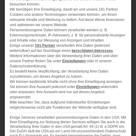
besuchen können.
Wir benötigen Ihre Einwilligung, damit wir und unsere 191 Partner
Boden
Cookies und andere Technologien verwenden können, um Ihnen
relevante Inhalte und Werbung zu liefern. Auf diese Weise finanzieren
175 g
Vollkornkekse
und optimieren wir unsere Website.
25 g
Zucker
Personenbezogene Daten können verarbeitet werden (z. B.
Erkennungsmerkmale, IP-Adressen), z. B. für personalisierte Anzeigen
90 g
Butter
und Inhalte oder zur Messung von Anzeigen und Inhalten.
Einige unserer
191 Partner
verarbeiten Ihre Daten (jederzeit
Füllung
widerrufbar) auf der Grundlage eines
berechtigten Interesses
.
Weitere Informationen über die Verwendung Ihrer Daten und über
unsere Partner finden Sie unter
Einstellungen
oder in unserer
2
Dosen gesüßte Dosenmilch (jeweils
400
ml)
Datenschutzerklärung.
125 g
Schmand
Es besteht keine Verpflichtung, der Verarbeitung Ihrer Daten
zuzustimmen, um dieses Angebot zu nutzen.
2
Eigelb
Wir können bestimmte Inhalte nicht ohne Ihre Einwilligung anzeigen.
175
ml Limettensaft
Sie können Ihre Auswahl jederzeit unter
Einstellungen
widerrufen
oder anpassen. Ihre Auswahl wird nur auf dieses Angebot
Abrieb einer Bio-Limette
angewendet.
Limettenabrieb und weiße Schokolade zum Garnieren
Bitte beachten Sie, dass aufgrund individueller Einstellungen
möglicherweise nicht alle Funktionen der Website verfügbar sind.
Sahne zum Servieren
Einige Services verarbeiten personenbezogene Daten in den USA. Mit
Ihrer Einwilligung zur Nutzung dieser Services willigen Sie auch in die
Verarbeitung Ihrer Daten in den USA gemäß Art. 49 (1) lit. a GDPR ein.
Der EuGH stuft die USA als ein Land mit unzureichendem Datenschutz
nach EU-Standards ein. Es besteht beispielsweise die Gefahr, dass