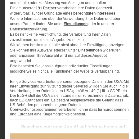
und Inhalte oder zur Messung von Anzeigen und Inhalten.
250 g
Johannisbeeren (gewaschen, entstielt)
Einige unserer
191 Partner
verarbeiten Ihre Daten (jederzeit
150 g
weiche Butter
widerrufbar) auf der Grundlage eines
berechtigten Interesses
.
Weitere Informationen über die Verwendung Ihrer Daten und über
100 g
Zucker
unsere Partner finden Sie unter
Einstellungen
oder in unserer
Datenschutzerklärung.
3
Eier
Es besteht keine Verpflichtung, der Verarbeitung Ihrer Daten
1
TL Vanille-Paste
zuzustimmen, um dieses Angebot zu nutzen.
200 g
Mehl
Wir können bestimmte Inhalte nicht ohne Ihre Einwilligung anzeigen.
Sie können Ihre Auswahl jederzeit unter
Einstellungen
widerrufen
1
TL Backpulver
oder anpassen. Ihre Auswahl wird nur auf dieses Angebot
1
Prise Salz
angewendet.
Bitte beachten Sie, dass aufgrund individueller Einstellungen
Für die Streusel:
möglicherweise nicht alle Funktionen der Website verfügbar sind.
75 g
kalte Butter
Einige Services verarbeiten personenbezogene Daten in den USA. Mit
75 g
Zucker
Ihrer Einwilligung zur Nutzung dieser Services willigen Sie auch in die
100 g
Mehl
Verarbeitung Ihrer Daten in den USA gemäß Art. 49 (1) lit. a GDPR ein.
Der EuGH stuft die USA als ein Land mit unzureichendem Datenschutz
1
TL Vanille-Paste
nach EU-Standards ein. Es besteht beispielsweise die Gefahr, dass
US-Behörden personenbezogene Daten in
Überwachungsprogrammen verarbeiten, ohne dass für Europäerinnen
und Europäer eine Klagemöglichkeit besteht.
Im Folgenden finden Sie eine Liste der Zwecke des IAB Transparency and Consent Fra
Speichern von oder Zugriff auf Informationen auf
ZUBEREITUNG
einem Endgerät