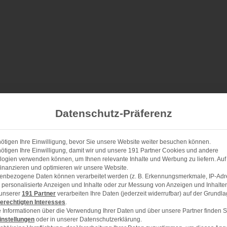
Datenschutz-Präferenz
 Kristallzucker – einfach und
ötigen Ihre Einwilligung, bevor Sie unsere Website weiter besuchen können.
ötigen Ihre Einwilligung, damit wir und unsere 191 Partner Cookies und andere
ogien verwenden können, um Ihnen relevante Inhalte und Werbung zu liefern. Auf
inanzieren und optimieren wir unsere Website.
enbezogene Daten können verarbeitet werden (z. B. Erkennungsmerkmale, IP-Adr
ür personalisierte Anzeigen und Inhalte oder zur Messung von Anzeigen und Inhalte
1x
2x
3x
SCALE
 unserer
191 Partner
verarbeiten Ihre Daten (jederzeit widerrufbar) auf der Grundl
erechtigten Interesses
.
 Informationen über die Verwendung Ihrer Daten und über unsere Partner finden S
instellungen
oder in unserer Datenschutzerklärung.