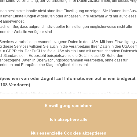
eht keine Verpflichtung, der Verarbeitung Ihrer Daten zuzustimmen, um dieses Ang
nen bestimmte Inhalte nicht ohne Ihre Einwilligung anzeigen. Sie können Ihre Aus
it unter
Einstellungen
widerrufen oder anpassen. Ihre Auswahl wird nur auf dieses
t angewendet.
eachten Sie, dass aufgrund individueller Einstellungen möglicherweise nicht alle
nen der Website verfügbar sind.
Services verarbeiten personenbezogene Daten in den USA. Mit Ihrer Einwilligung 
 dieser Services willigen Sie auch in die Verarbeitung Ihrer Daten in den USA gem
lit. a GDPR ein. Der EuGH stuft die USA als ein Land mit unzureichendem Datensch
U-Standards ein. Es besteht beispielsweise die Gefahr, dass US-Behörden
enbezogene Daten in Überwachungsprogrammen verarbeiten, ohne dass für
erinnen und Europäer eine Klagemöglichkeit besteht.
nden finden Sie eine Liste der Zwecke des IAB Transparency and Consent Framework (TCF), 
Speichern von oder Zugriff auf Informationen auf einem Endgerät
(168 Vendoren)
Personalisierte Werbung und Inhalte, Messung von Werbeleistun
der Performance von Inhalten, Zielgruppenforschung sowie
Einwilligung speichern
Entwicklung und Verbesserung von Angeboten
(166 Vendoren)
Ich akzeptiere alle
acken, dann mit den restlichen trockenen
Verwendung genauer Standortdaten
(59 Vendoren)
eben und miteinander mischen.
Geräte anhand von aktiv angeforderten Informationen identifizier
Nur essenzielle Cookies akzeptieren