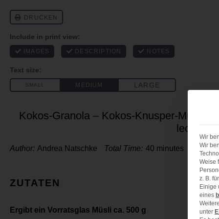
Kokos-Granola – Kokos-Knusper-Müsli ohne
lecker
Wir ben
Wir ben
Author:
Andrea Natschke
Total Time:
40 minutes
Technol
Weise f
Person
z. B. f
ZUTATEN
Einige
eines
b
Weitere
Ergibt ein Vorratsglas Müsli ca. 500 g
unter
E