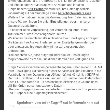
Erkennungsmerkmale, IP-Adressen), z. B. für personalisierte Anzeigen
125 g
Natur-Joghurt
und Inhalte oder zur Messung von Anzeigen und Inhalten.
Einige unserer
191 Partner
verarbeiten Ihre Daten (jederzeit
125 g
Kokosblüten-Zucker (ersatzweise Reis-Sirup)
widerrufbar) auf der Grundlage eines
berechtigten Interesses
.
40 g
ungesüßten, entölten Kakao
Weitere Informationen über die Verwendung Ihrer Daten und über
75 g
Buchweizenmehl
unsere Partner finden Sie unter
Einstellungen
oder in unserer
Datenschutzerklärung.
75 g
Vollkorn-Dinkelmehl
Es besteht keine Verpflichtung, der Verarbeitung Ihrer Daten
1
TL Backpulver
zuzustimmen, um dieses Angebot zu nutzen.
Wir können bestimmte Inhalte nicht ohne Ihre Einwilligung anzeigen.
1/2
TL Natron
Sie können Ihre Auswahl jederzeit unter
Einstellungen
widerrufen
1
Prise Salz
oder anpassen. Ihre Auswahl wird nur auf dieses Angebot
angewendet.
150 g
gefrorene Himbeeren (je nach Saison auch
Bitte beachten Sie, dass aufgrund individueller Einstellungen
frische)
möglicherweise nicht alle Funktionen der Website verfügbar sind.
75 g
Schokodrops
Einige Services verarbeiten personenbezogene Daten in den USA. Mit
Ihrer Einwilligung zur Nutzung dieser Services willigen Sie auch in die
Verarbeitung Ihrer Daten in den USA gemäß Art. 49 (1) lit. a GDPR ein.
Der EuGH stuft die USA als ein Land mit unzureichendem Datenschutz
nach EU-Standards ein. Es besteht beispielsweise die Gefahr, dass
US-Behörden personenbezogene Daten in
ZUBEREITUNG
Überwachungsprogrammen verarbeiten, ohne dass für Europäerinnen
und Europäer eine Klagemöglichkeit besteht.
Ofen auf 175 °C (150 °C Umluft) vorheizen. Eine
Im Folgenden finden Sie eine Liste der Zwecke des IAB Transparency and Consent Fra
Speichern von oder Zugriff auf Informationen auf
Jumbo-Muffinform ausfetten, bzw. mit Backpapier
einem Endgerät