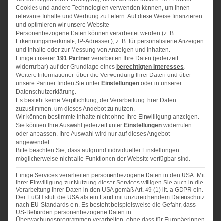
Cookies und andere Technologien verwenden können, um Ihnen
relevante Inhalte und Werbung zu liefern. Auf diese Weise finanzieren
Zutaten für Teig und Streusel:
und optimieren wir unsere Website.
300 g
Weizenmehl
Personenbezogene Daten können verarbeitet werden (z. B.
Erkennungsmerkmale, IP-Adressen), z. B. für personalisierte Anzeigen
50 g
gemahlene Mandeln
und Inhalte oder zur Messung von Anzeigen und Inhalten.
1
Päckchen Bourbon-Vanille-Zucker
Einige unserer
191 Partner
verarbeiten Ihre Daten (jederzeit
widerrufbar) auf der Grundlage eines
berechtigten Interesses
.
1
Prise Salz
Weitere Informationen über die Verwendung Ihrer Daten und über
100 g
Rohrohrzucker
unsere Partner finden Sie unter
Einstellungen
oder in unserer
200 g
kalte Butter
Datenschutzerklärung.
Es besteht keine Verpflichtung, der Verarbeitung Ihrer Daten
Zutaten für die Füllung:
zuzustimmen, um dieses Angebot zu nutzen.
Wir können bestimmte Inhalte nicht ohne Ihre Einwilligung anzeigen.
500 g Magerquark
Sie können Ihre Auswahl jederzeit unter
Einstellungen
widerrufen
300 g
Frischkäse
oder anpassen. Ihre Auswahl wird nur auf dieses Angebot
angewendet.
100
ml Sahne
Bitte beachten Sie, dass aufgrund individueller Einstellungen
40 g
Speisestärke
möglicherweise nicht alle Funktionen der Website verfügbar sind.
3
Eier
Einige Services verarbeiten personenbezogene Daten in den USA. Mit
1
TL Vanille-Extrakt
Ihrer Einwilligung zur Nutzung dieser Services willigen Sie auch in die
Verarbeitung Ihrer Daten in den USA gemäß Art. 49 (1) lit. a GDPR ein.
1
TL Zitronenabrieb
Der EuGH stuft die USA als ein Land mit unzureichendem Datenschutz
100 g
Zucker
nach EU-Standards ein. Es besteht beispielsweise die Gefahr, dass
US-Behörden personenbezogene Daten in
300 g
Johannisbeeren (gewaschen und gezupft)
Überwachungsprogrammen verarbeiten, ohne dass für Europäerinnen