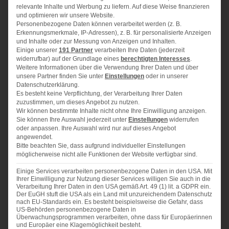
50 g
Haferflocken
relevante Inhalte und Werbung zu liefern. Auf diese Weise finanzieren
und optimieren wir unsere Website.
200 g
Zucker
Personenbezogene Daten können verarbeitet werden (z. B.
1
Btl. Bourbon-Vanillezucker
Erkennungsmerkmale, IP-Adressen), z. B. für personalisierte Anzeigen
und Inhalte oder zur Messung von Anzeigen und Inhalten.
100 g
gehackte Mandeln
Einige unserer
191 Partner
verarbeiten Ihre Daten (jederzeit
1
Ei
widerrufbar) auf der Grundlage eines
berechtigten Interesses
.
Weitere Informationen über die Verwendung Ihrer Daten und über
1
EL Zitronenabrieb einer Bio-Zitrone
unsere Partner finden Sie unter
Einstellungen
oder in unserer
nach Belieben: noch 50 g Kokosraspel
Datenschutzerklärung.
Es besteht keine Verpflichtung, der Verarbeitung Ihrer Daten
zuzustimmen, um dieses Angebot zu nutzen.
Belag
Wir können bestimmte Inhalte nicht ohne Ihre Einwilligung anzeigen.
Sie können Ihre Auswahl jederzeit unter
Einstellungen
widerrufen
100 g
Aprikosenkonfitüre
oder anpassen. Ihre Auswahl wird nur auf dieses Angebot
angewendet.
1
,2 kg Aprikosen
Bitte beachten Sie, dass aufgrund individueller Einstellungen
möglicherweise nicht alle Funktionen der Website verfügbar sind.
Einige Services verarbeiten personenbezogene Daten in den USA. Mit
Ihrer Einwilligung zur Nutzung dieser Services willigen Sie auch in die
Verarbeitung Ihrer Daten in den USA gemäß Art. 49 (1) lit. a GDPR ein.
ZUBEREITUNG
Der EuGH stuft die USA als ein Land mit unzureichendem Datenschutz
nach EU-Standards ein. Es besteht beispielsweise die Gefahr, dass
US-Behörden personenbezogene Daten in
Mehl, Haferflocken, Zucker, Salz, Vanillin-Zucker,
Überwachungsprogrammen verarbeiten, ohne dass für Europäerinnen
Mandeln, Zitrone, Ei und Butter in Flöckchen in eine
und Europäer eine Klagemöglichkeit besteht.