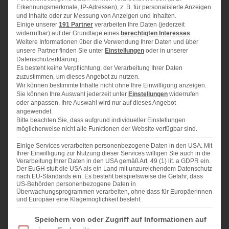
Erkennungsmerkmale, IP-Adressen), z. B. für personalisierte Anzeigen
und Inhalte oder zur Messung von Anzeigen und Inhalten.
250 g
Zucker
Einige unserer
191 Partner
verarbeiten Ihre Daten (jederzeit
widerrufbar) auf der Grundlage eines
berechtigten Interesses
.
400
ml Sahne
Weitere Informationen über die Verwendung Ihrer Daten und über
unsere Partner finden Sie unter
Einstellungen
oder in unserer
5
Eier
Datenschutzerklärung.
Es besteht keine Verpflichtung, der Verarbeitung Ihrer Daten
Abrieb einer Zitrone / Orange
zuzustimmen, um dieses Angebot zu nutzen.
Wir können bestimmte Inhalte nicht ohne Ihre Einwilligung anzeigen.
1
EL Zitronensaft /Orangensaft
Sie können Ihre Auswahl jederzeit unter
Einstellungen
widerrufen
oder anpassen. Ihre Auswahl wird nur auf dieses Angebot
1
EL Vanillepaste
angewendet.
Bitte beachten Sie, dass aufgrund individueller Einstellungen
50 g
Mehl
möglicherweise nicht alle Funktionen der Website verfügbar sind.
1
Prise Salz
Einige Services verarbeiten personenbezogene Daten in den USA. Mit
Ihrer Einwilligung zur Nutzung dieser Services willigen Sie auch in die
Verarbeitung Ihrer Daten in den USA gemäß Art. 49 (1) lit. a GDPR ein.
Der EuGH stuft die USA als ein Land mit unzureichendem Datenschutz
nach EU-Standards ein. Es besteht beispielsweise die Gefahr, dass
US-Behörden personenbezogene Daten in
Überwachungsprogrammen verarbeiten, ohne dass für Europäerinnen
ZUBEREITUNG
und Europäer eine Klagemöglichkeit besteht.
Backofen auf 230 °C Ober-/Unterhitze vorheizen. Eine 24
Im Folgenden finden Sie eine Liste der Zwecke des IAB Transparency and Consent Fra
cm Springform mit einem großen Stück Backpapier
Speichern von oder Zugriff auf Informationen auf
auslegen, so dass es am Rand noch übersteht, da der