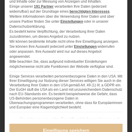
und Inhalte oder zur Messung von Anzeigen und Inhalten.
in einer Flasche von 0,5 l)
Einige unserer
191 Partner
verarbeiten Ihre Daten (jederzeit
120 g
Mehl
widerrufbar) auf der Grundlage eines
berechtigten Interesses
.
60 g
brauner Zucker
Weitere Informationen über die Verwendung Ihrer Daten und über
unsere Partner finden Sie unter
Einstellungen
oder in unserer
60 g
Zucker
Datenschutzerklärung.
75 g
Haferflocken
Es besteht keine Verpflichtung, der Verarbeitung Ihrer Daten
zuzustimmen, um dieses Angebot zu nutzen.
50 g
gebrannte Mandeln (klein gehackt)
Wir können bestimmte Inhalte nicht ohne Ihre Einwilligung anzeigen.
1
TL Backpulver
Sie können Ihre Auswahl jederzeit unter
Einstellungen
widerrufen
oder anpassen. Ihre Auswahl wird nur auf dieses Angebot
1
Päckchen Vanille-Zucker
angewendet.
1
TL Zimt
Bitte beachten Sie, dass aufgrund individueller Einstellungen
möglicherweise nicht alle Funktionen der Website verfügbar sind.
1
gute Msp. gemahlene Nelken, Anis und Piment
Einige Services verarbeiten personenbezogene Daten in den USA. Mit
Hinzufügen
Ihrer Einwilligung zur Nutzung dieser Services willigen Sie auch in die
Verarbeitung Ihrer Daten in den USA gemäß Art. 49 (1) lit. a GDPR ein.
Der EuGH stuft die USA als ein Land mit unzureichendem Datenschutz
125 g
Butter
nach EU-Standards ein. Es besteht beispielsweise die Gefahr, dass
US-Behörden personenbezogene Daten in
1
Ei (L)
Überwachungsprogrammen verarbeiten, ohne dass für Europäerinnen
und Europäer eine Klagemöglichkeit besteht.
Im Folgenden finden Sie eine Liste der Zwecke des IAB Transparency and Consent Fra
Speichern von oder Zugriff auf Informationen auf
einem Endgerät
Einwilligung speichern
(168 Vendoren)