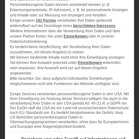
Mürbteig:
Personenbezogene Daten können verarbeitet werden (z. B.
Erkennungsmerkmale, IP-Adressen), z. B. für personalisierte Anzeigen
130 g
Butter
und Inhalte oder zur Messung von Anzeigen und Inhalten.
75 g
Puderzucker
Einige unserer
191 Partner
verarbeiten Ihre Daten (jederzeit
widerrufbar) auf der Grundlage eines
berechtigten Interesses
.
200 g
Mehl
Weitere Informationen über die Verwendung Ihrer Daten und über
75 g
gemahlene Mandeln
unsere Partner finden Sie unter
Einstellungen
oder in unserer
Datenschutzerklärung.
1
Ei
Es besteht keine Verpflichtung, der Verarbeitung Ihrer Daten
1
Prise Salz
zuzustimmen, um dieses Angebot zu nutzen.
Wir können bestimmte Inhalte nicht ohne Ihre Einwilligung anzeigen.
Sie können Ihre Auswahl jederzeit unter
Einstellungen
widerrufen
oder anpassen. Ihre Auswahl wird nur auf dieses Angebot
Füllung:
angewendet.
600 g
Aprikosen
Bitte beachten Sie, dass aufgrund individueller Einstellungen
2
EL Zucker
möglicherweise nicht alle Funktionen der Website verfügbar sind.
2
EL Speisestärke
Einige Services verarbeiten personenbezogene Daten in den USA. Mit
3
– 4 EL Aprikosenmarmelade
Ihrer Einwilligung zur Nutzung dieser Services willigen Sie auch in die
Verarbeitung Ihrer Daten in den USA gemäß Art. 49 (1) lit. a GDPR ein.
Mandelplättchen zum Bestreuen
Der EuGH stuft die USA als ein Land mit unzureichendem Datenschutz
1
Eigelb
nach EU-Standards ein. Es besteht beispielsweise die Gefahr, dass
US-Behörden personenbezogene Daten in
Überwachungsprogrammen verarbeiten, ohne dass für Europäerinnen
und Europäer eine Klagemöglichkeit besteht.
Im Folgenden finden Sie eine Liste der Zwecke des IAB Transparency and Consent Fra
Speichern von oder Zugriff auf Informationen auf