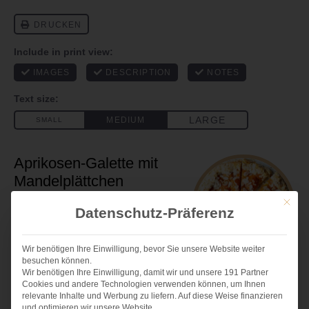
Aprikosen-Galette mit
Mandelplättchen
Mit die
Author:
Andrea
Datenschutz-Präferenz
Total Time:
1 hour 5 minutes
Wir benötigen Ihre Einwilligung, bevor Sie unsere Website weiter
besuchen können.
ZUTATEN
Wir benötigen Ihre Einwilligung, damit wir und unsere 191 Partner
Cookies und andere Technologien verwenden können, um Ihnen
1x
2x
3x
SCALE
relevante Inhalte und Werbung zu liefern. Auf diese Weise finanzieren
und optimieren wir unsere Website.